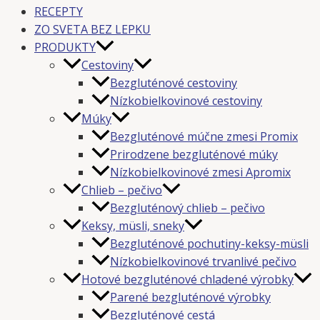
RECEPTY
ZO SVETA BEZ LEPKU
PRODUKTY
Cestoviny
Bezgluténové cestoviny
Nízkobielkovinové cestoviny
Múky
Bezgluténové múčne zmesi Promix
Prirodzene bezgluténové múky
Nízkobielkovinové zmesi Apromix
Chlieb – pečivo
Bezgluténový chlieb – pečivo
Keksy, müsli, sneky
Bezgluténové pochutiny-keksy-müsli
Nízkobielkovinové trvanlivé pečivo
Hotové bezgluténové chladené výrobky
Parené bezgluténové výrobky
Bezgluténové cestá