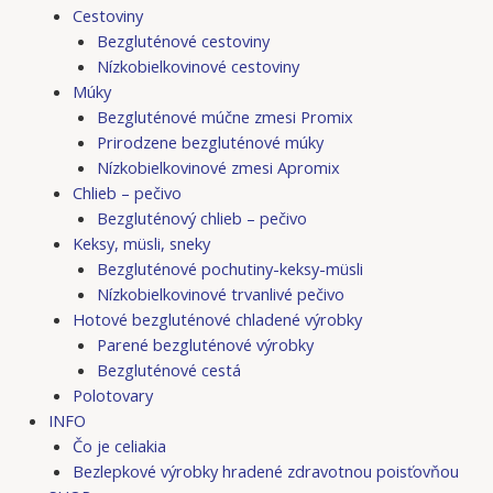
Cestoviny
Bezgluténové cestoviny
Nízkobielkovinové cestoviny
Múky
Bezgluténové múčne zmesi Promix
Prirodzene bezgluténové múky
Nízkobielkovinové zmesi Apromix
Chlieb – pečivo
Bezgluténový chlieb – pečivo
Keksy, müsli, sneky
Bezgluténové pochutiny-keksy-müsli
Nízkobielkovinové trvanlivé pečivo
Hotové bezgluténové chladené výrobky
Parené bezgluténové výrobky
Bezgluténové cestá
Polotovary
INFO
Čo je celiakia
Bezlepkové výrobky hradené zdravotnou poisťovňou