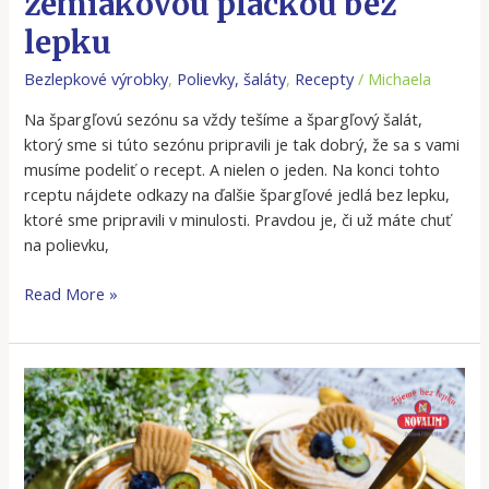
zemiakovou plackou bez
zemiakovou
plackou
lepku
bez
Bezlepkové výrobky
,
Polievky, šaláty
,
Recepty
/
Michaela
lepku
Na špargľovú sezónu sa vždy tešíme a špargľový šalát,
ktorý sme si túto sezónu pripravili je tak dobrý, že sa s vami
musíme podeliť o recept. A nielen o jeden. Na konci tohto
rceptu nájdete odkazy na ďalšie špargľové jedlá bez lepku,
ktoré sme pripravili v minulosti. Pravdou je, či už máte chuť
na polievku,
Read More »
Šľahačkový
retro
dezert
bez
lepku