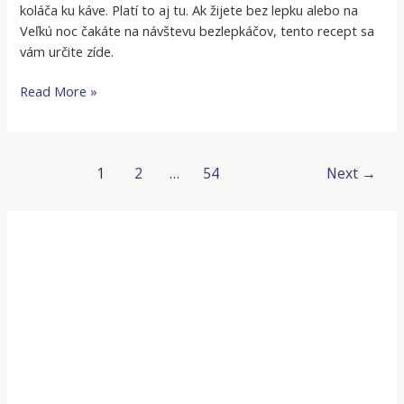
koláča ku káve. Platí to aj tu. Ak žijete bez lepku alebo na
Veľkú noc čakáte na návštevu bezlepkáčov, tento recept sa
vám určite zíde.
Read More »
1
2
…
54
Next
→