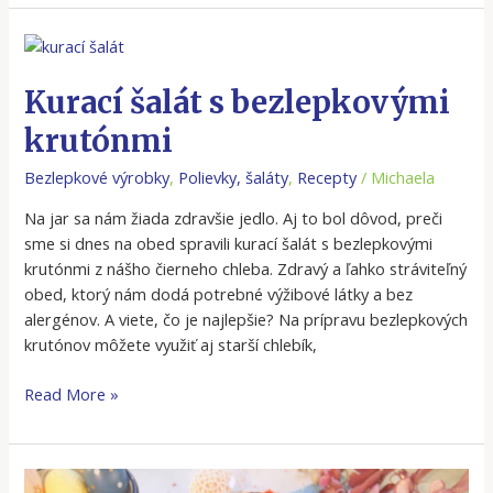
Kurací
šalát
s
Kurací šalát s bezlepkovými
bezlepkovými
krutónmi
krutónmi
Bezlepkové výrobky
,
Polievky, šaláty
,
Recepty
/
Michaela
Na jar sa nám žiada zdravšie jedlo. Aj to bol dôvod, preči
sme si dnes na obed spravili kurací šalát s bezlepkovými
krutónmi z nášho čierneho chleba. Zdravý a ľahko stráviteľný
obed, ktorý nám dodá potrebné výžibové látky a bez
alergénov. A viete, čo je najlepšie? Na prípravu bezlepkových
krutónov môžete využiť aj starší chlebík,
Read More »
Veľkonočný