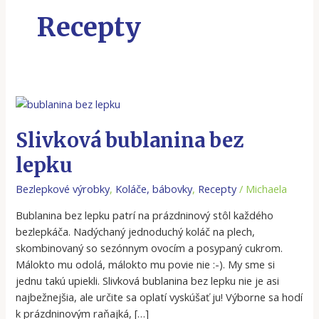
Recepty
Slivková
bublanina
bez
Slivková bublanina bez
lepku
lepku
Bezlepkové výrobky
,
Koláče, bábovky
,
Recepty
/
Michaela
Bublanina bez lepku patrí na prázdninový stôl každého
bezlepkáča. Nadýchaný jednoduchý koláč na plech,
skombinovaný so sezónnym ovocím a posypaný cukrom.
Málokto mu odolá, málokto mu povie nie :-). My sme si
jednu takú upiekli. Slivková bublanina bez lepku nie je asi
najbežnejšia, ale určite sa oplatí vyskúšať ju! Výborne sa hodí
k prázdninovým raňajká, […]