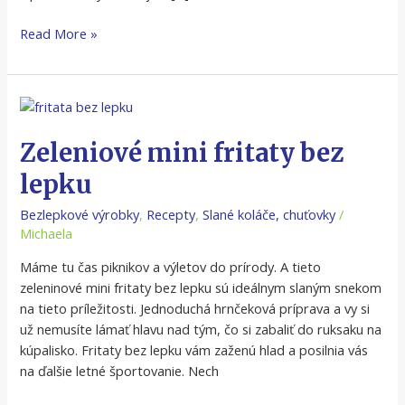
Read More »
Zeleniové
mini
fritaty
Zeleniové mini fritaty bez
bez
lepku
lepku
Bezlepkové výrobky
,
Recepty
,
Slané koláče, chuťovky
/
Michaela
Máme tu čas piknikov a výletov do prírody. A tieto
zeleninové mini fritaty bez lepku sú ideálnym slaným snekom
na tieto príležitosti. Jednoduchá hrnčeková príprava a vy si
už nemusíte lámať hlavu nad tým, čo si zabaliť do ruksaku na
kúpalisko. Fritaty bez lepku vám zaženú hlad a posilnia vás
na ďalšie letné športovanie. Nech