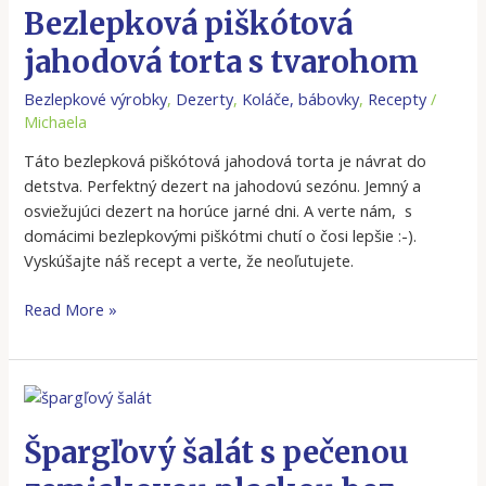
jahodová
Bezlepková piškótová
torta
jahodová torta s tvarohom
s
tvarohom
Bezlepkové výrobky
,
Dezerty
,
Koláče, bábovky
,
Recepty
/
Michaela
Táto bezlepková piškótová jahodová torta je návrat do
detstva. Perfektný dezert na jahodovú sezónu. Jemný a
osviežujúci dezert na horúce jarné dni. A verte nám, s
domácimi bezlepkovými piškótmi chutí o čosi lepšie :-).
Vyskúšajte náš recept a verte, že neoľutujete.
Read More »
Špargľový
šalát
s
Špargľový šalát s pečenou
pečenou