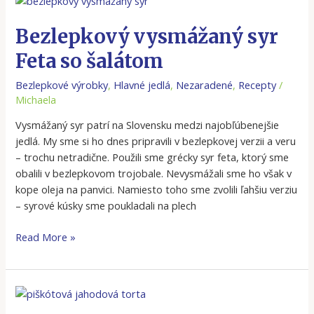
vysmážaný
syr
Bezlepkový vysmážaný syr
Feta
Feta so šalátom
so
šalátom
Bezlepkové výrobky
,
Hlavné jedlá
,
Nezaradené
,
Recepty
/
Michaela
Vysmážaný syr patrí na Slovensku medzi najobľúbenejšie
jedlá. My sme si ho dnes pripravili v bezlepkovej verzii a veru
– trochu netradične. Použili sme grécky syr feta, ktorý sme
obalili v bezlepkovom trojobale. Nevysmážali sme ho však v
kope oleja na panvici. Namiesto toho sme zvolili ľahšiu verziu
– syrové kúsky sme poukladali na plech
Read More »
Bezlepková
piškótová