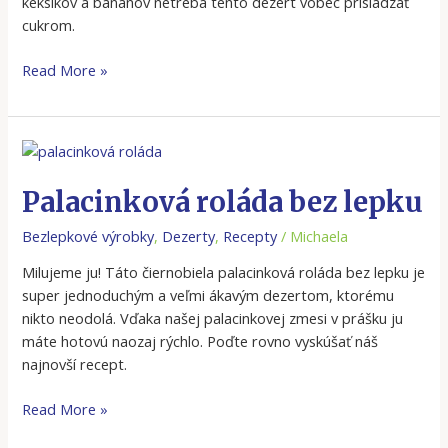
keksíkov a banánov netreba tento dezert vôbec prisládzať
cukrom.
Read More »
Palacinková
roláda
bez
Palacinková roláda bez lepku
lepku
Bezlepkové výrobky
,
Dezerty
,
Recepty
/
Michaela
Milujeme ju! Táto čiernobiela palacinková roláda bez lepku je
super jednoduchým a veľmi ákavým dezertom, ktorému
nikto neodolá. Vďaka našej palacinkovej zmesi v prášku ju
máte hotovú naozaj rýchlo. Poďte rovno vyskúšať náš
najnovší recept.
Read More »