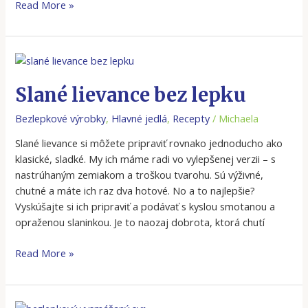
Read More »
Slané
lievance
bez
Slané lievance bez lepku
lepku
Bezlepkové výrobky
,
Hlavné jedlá
,
Recepty
/
Michaela
Slané lievance si môžete pripraviť rovnako jednoducho ako
klasické, sladké. My ich máme radi vo vylepšenej verzii – s
nastrúhaným zemiakom a troškou tvarohu. Sú výživné,
chutné a máte ich raz dva hotové. No a to najlepšie?
Vyskúšajte si ich pripraviť a podávať s kyslou smotanou a
opraženou slaninkou. Je to naozaj dobrota, ktorá chutí
Read More »
Bezlepkový