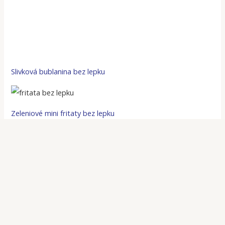
Slivková bublanina bez lepku
Zeleniové mini fritaty bez lepku
© 2026 Copyright - Novalim, spol. s r.o.
Cookie pravidlá
Ochrana osobných údajov