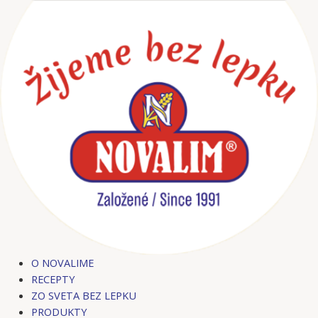
Preskočiť
Post
na
pagination
obsah
O NOVALIME
RECEPTY
ZO SVETA BEZ LEPKU
PRODUKTY