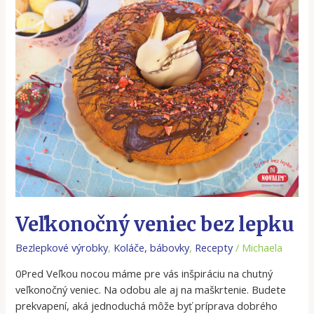
veniec
bez
lepku
Veľkonočný veniec bez lepku
Bezlepkové výrobky
,
Koláče, bábovky
,
Recepty
/
Michaela
0Pred Veľkou nocou máme pre vás inšpiráciu na chutný
veľkonočný veniec. Na odobu ale aj na maškrtenie. Budete
prekvapení, aká jednoduchá môže byť príprava dobrého