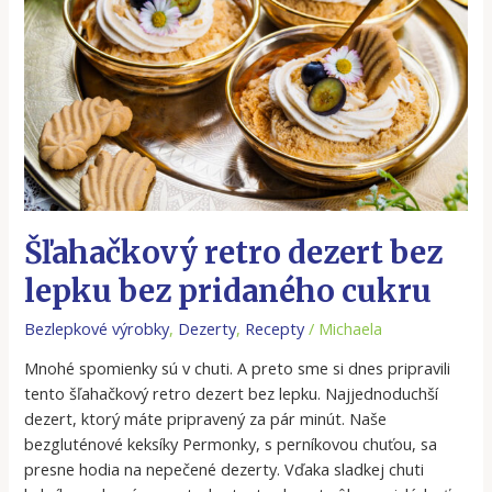
bez
pridaného
cukru
Šľahačkový retro dezert bez
lepku bez pridaného cukru
Bezlepkové výrobky
,
Dezerty
,
Recepty
/
Michaela
Mnohé spomienky sú v chuti. A preto sme si dnes pripravili
tento šľahačkový retro dezert bez lepku. Najjednoduchší
dezert, ktorý máte pripravený za pár minút. Naše
bezgluténové keksíky Permonky, s perníkovou chuťou, sa
presne hodia na nepečené dezerty. Vďaka sladkej chuti