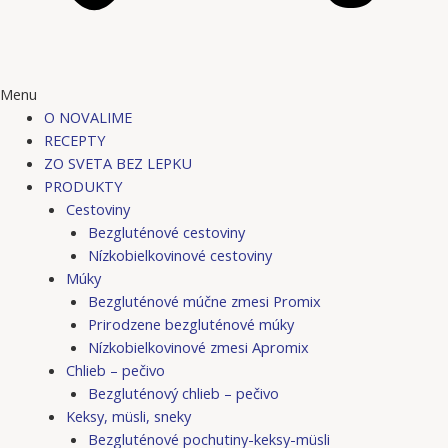
Menu
O NOVALIME
RECEPTY
ZO SVETA BEZ LEPKU
PRODUKTY
Cestoviny
Bezgluténové cestoviny
Nízkobielkovinové cestoviny
Múky
Bezgluténové múčne zmesi Promix
Prirodzene bezgluténové múky
Nízkobielkovinové zmesi Apromix
Chlieb – pečivo
Bezgluténový chlieb – pečivo
Keksy, müsli, sneky
Bezgluténové pochutiny-keksy-müsli