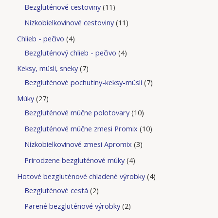
Bezgluténové cestoviny
11
Nízkobielkovinové cestoviny
11
Chlieb - pečivo
4
Bezgluténový chlieb - pečivo
4
Keksy, müsli, sneky
7
Bezgluténové pochutiny-keksy-müsli
7
Múky
27
Bezgluténové múčne polotovary
10
Bezgluténové múčne zmesi Promix
10
Nízkobielkovinové zmesi Apromix
3
Prirodzene bezgluténové múky
4
Hotové bezgluténové chladené výrobky
4
Bezgluténové cestá
2
Parené bezgluténové výrobky
2