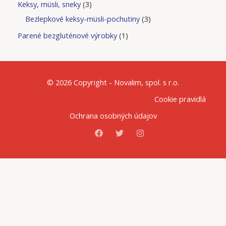
Keksy, müsli, sneky
3
Bezlepkové keksy-müsli-pochutiny
3
Parené bezgluténové výrobky
1
© 2026 Copyright - Novalim, spol. s r.o.
Cookie pravidlá
Ochrana osobných údajov