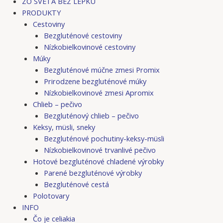
ZO SVETA BEZ LEPKU
PRODUKTY
Cestoviny
Bezgluténové cestoviny
Nízkobielkovinové cestoviny
Múky
Bezgluténové múčne zmesi Promix
Prirodzene bezgluténové múky
Nízkobielkovinové zmesi Apromix
Chlieb – pečivo
Bezgluténový chlieb – pečivo
Keksy, müsli, sneky
Bezgluténové pochutiny-keksy-müsli
Nízkobielkovinové trvanlivé pečivo
Hotové bezgluténové chladené výrobky
Parené bezgluténové výrobky
Bezgluténové cestá
Polotovary
INFO
Čo je celiakia