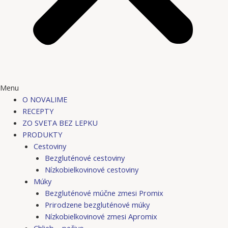
Menu
O NOVALIME
RECEPTY
ZO SVETA BEZ LEPKU
PRODUKTY
Cestoviny
Bezgluténové cestoviny
Nízkobielkovinové cestoviny
Múky
Bezgluténové múčne zmesi Promix
Prirodzene bezgluténové múky
Nízkobielkovinové zmesi Apromix
Chlieb – pečivo