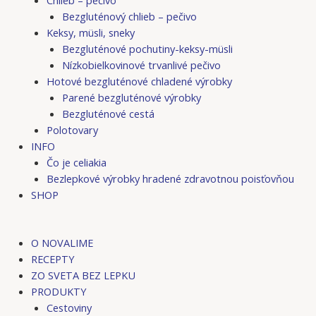
Bezgluténový chlieb – pečivo
Keksy, müsli, sneky
Bezgluténové pochutiny-keksy-müsli
Nízkobielkovinové trvanlivé pečivo
Hotové bezgluténové chladené výrobky
Parené bezgluténové výrobky
Bezgluténové cestá
Polotovary
INFO
Čo je celiakia
Bezlepkové výrobky hradené zdravotnou poisťovňou
SHOP
O NOVALIME
RECEPTY
ZO SVETA BEZ LEPKU
PRODUKTY
Cestoviny