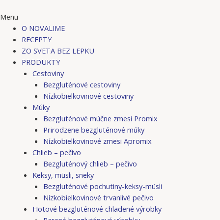
Menu
O NOVALIME
RECEPTY
ZO SVETA BEZ LEPKU
PRODUKTY
Cestoviny
Bezgluténové cestoviny
Nízkobielkovinové cestoviny
Múky
Bezgluténové múčne zmesi Promix
Prirodzene bezgluténové múky
Nízkobielkovinové zmesi Apromix
Chlieb – pečivo
Bezgluténový chlieb – pečivo
Keksy, müsli, sneky
Bezgluténové pochutiny-keksy-müsli
Nízkobielkovinové trvanlivé pečivo
Hotové bezgluténové chladené výrobky
Parené bezgluténové výrobky