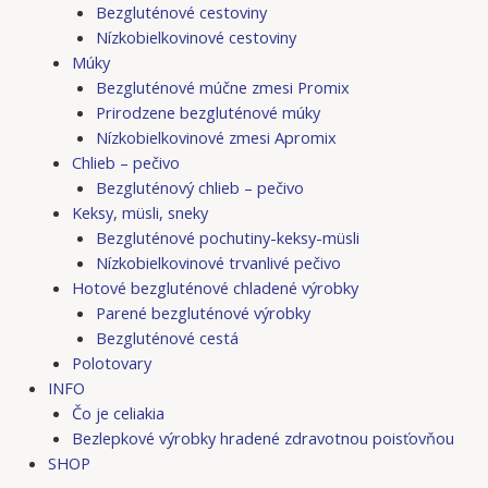
Bezgluténové cestoviny
Nízkobielkovinové cestoviny
Múky
Bezgluténové múčne zmesi Promix
Prirodzene bezgluténové múky
Nízkobielkovinové zmesi Apromix
Chlieb – pečivo
Bezgluténový chlieb – pečivo
Keksy, müsli, sneky
Bezgluténové pochutiny-keksy-müsli
Nízkobielkovinové trvanlivé pečivo
Hotové bezgluténové chladené výrobky
Parené bezgluténové výrobky
Bezgluténové cestá
Polotovary
INFO
Čo je celiakia
Bezlepkové výrobky hradené zdravotnou poisťovňou
SHOP