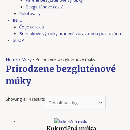
Bezgluténové cestá
Polotovary
INFO
Čo je celiakia
Bezlepkové výrobky hradené zdravotnou poisťovňou
SHOP
Home
/
Múky
/ Prirodzene bezgluténové múky
Prirodzene bezgluténové
múky
Showing all 4 results
Kukuričná múka