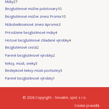
Múky
27
Bezgluténové múčne polotovary
10
Bezgluténové múčne zmesi Promix
10
Nízkobielkovinové zmesi Apromix
3
Prirodzene bezgluténové múky
4
Hotové bezgluténové chladené výrobky
4
Bezgluténové cestá
2
Parené bezgluténové výrobky
2
Keksy, müsli, sneky
3
Bezlepkové keksy-müsli-pochutiny
3
Parené bezgluténové výrobky
1
© 2026 Copyright - Novalim, spol. s r.o.
Cookie pravidlá