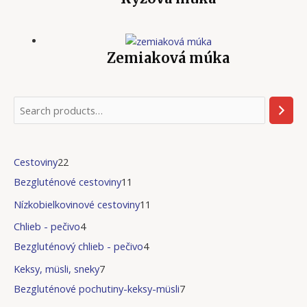
Zemiaková múka
Cestoviny
22
Bezgluténové cestoviny
11
Nízkobielkovinové cestoviny
11
Chlieb - pečivo
4
Bezgluténový chlieb - pečivo
4
Keksy, müsli, sneky
7
Bezgluténové pochutiny-keksy-müsli
7