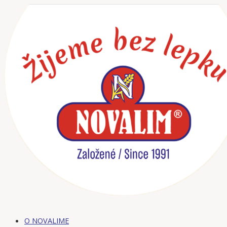
Preskočiť
na
obsah
O NOVALIME