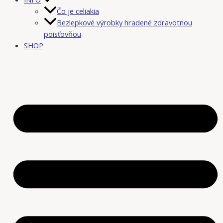
Čo je celiakia
Bezlepkové výrobky hradené zdravotnou
poisťovňou
SHOP