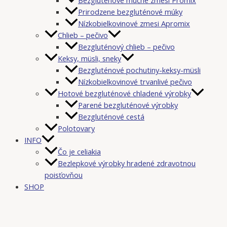
Prirodzene bezgluténové múky
Nízkobielkovinové zmesi Apromix
Chlieb – pečivo
Bezgluténový chlieb – pečivo
Keksy, müsli, sneky
Bezgluténové pochutiny-keksy-müsli
Nízkobielkovinové trvanlivé pečivo
Hotové bezgluténové chladené výrobky
Parené bezgluténové výrobky
Bezgluténové cestá
Polotovary
INFO
Čo je celiakia
Bezlepkové výrobky hradené zdravotnou
poisťovňou
SHOP