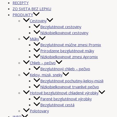
RECEPTY
ZO SVETA BEZ LEPKU
PRODUKTY
Cestoviny
Bezgluténové cestoviny
Nízkobielkovinové cestoviny
Múky
Bezgluténové múčne zmesi Promix
Prirodzene bezgluténové múky
Nízkobielkovinové zmesi Apromix
Chlieb – pečivo
Bezgluténový chlieb – pečivo
Keksy, müsli, sneky
Bezgluténové pochutiny-keksy-müsli
Nízkobielkovinové trvanlivé pečivo
Hotové bezgluténové chladené výrobky
Parené bezgluténové výrobky
Bezgluténové cestá
Polotovary
INFO