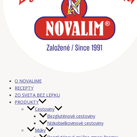
O NOVALIME
RECEPTY
ZO SVETA BEZ LEPKU
PRODUKTY
Cestoviny
Bezgluténové cestoviny
Nízkobielkovinové cestoviny
Múky
Bezgluténové múčne zmesi Promix