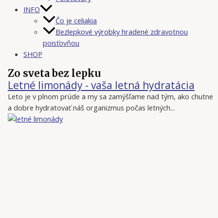
INFO
Čo je celiakia
Bezlepkové výrobky hradené zdravotnou
poisťovňou
SHOP
Zo sveta bez lepku
Letné limonády - vaša letná hydratácia
Leto je v plnom prúde a my sa zamýšľame nad tým, ako chutne
a dobre hydratovať náš organizmus počas letných...