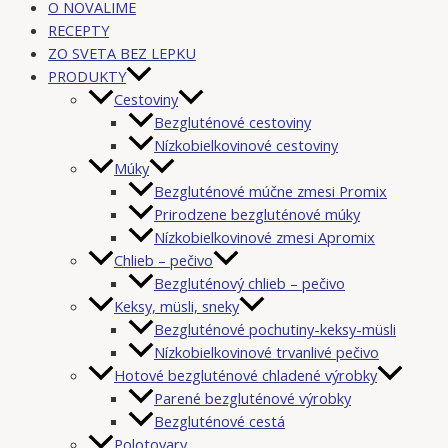
O NOVALIME
RECEPTY
ZO SVETA BEZ LEPKU
PRODUKTY
Cestoviny
Bezgluténové cestoviny
Nízkobielkovinové cestoviny
Múky
Bezgluténové múčne zmesi Promix
Prirodzene bezgluténové múky
Nízkobielkovinové zmesi Apromix
Chlieb – pečivo
Bezgluténový chlieb – pečivo
Keksy, müsli, sneky
Bezgluténové pochutiny-keksy-müsli
Nízkobielkovinové trvanlivé pečivo
Hotové bezgluténové chladené výrobky
Parené bezgluténové výrobky
Bezgluténové cestá
Polotovary