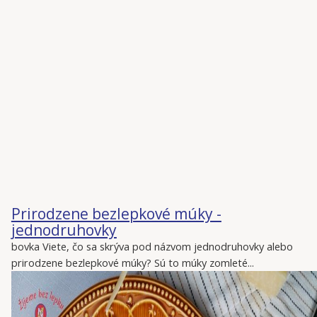
Prirodzene bezlepkové múky -
jednodruhovky
bovka Viete, čo sa skrýva pod názvom jednodruhovky alebo
prirodzene bezlepkové múky? Sú to múky zomleté...