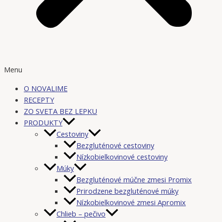
Menu
O NOVALIME
RECEPTY
ZO SVETA BEZ LEPKU
PRODUKTY
Cestoviny
Bezgluténové cestoviny
Nízkobielkovinové cestoviny
Múky
Bezgluténové múčne zmesi Promix
Prirodzene bezgluténové múky
Nízkobielkovinové zmesi Apromix
Chlieb – pečivo