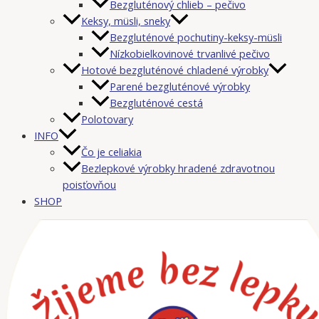
Bezgluténový chlieb – pečivo
Keksy, müsli, sneky
Bezgluténové pochutiny-keksy-müsli
Nízkobielkovinové trvanlivé pečivo
Hotové bezgluténové chladené výrobky
Parené bezgluténové výrobky
Bezgluténové cestá
Polotovary
INFO
Čo je celiakia
Bezlepkové výrobky hradené zdravotnou
poisťovňou
SHOP