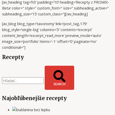
[av_heading tag=’h3′ padding=’10‘ heading=’Recepty z PROMIX-
Beta‘ color=“ style=“ custom_font=“ size=“ subheading_active=“
subheading_size=’15‘ custom_class=“][/av_heading]
[av_blog blog_type=’taxonomy‘ link=’post_tag,179′
blog_style=’single-big‘ columns=’3′ contents=’excerpt‘
content_length=’excerpt_read_more‘ preview_mode=’auto‘
image_size=’portfolio‘ items=‘-1′ offset=’0′ paginate=’no‘
conditional=“]
Recepty
SEARCH
Najobľúbenejšie recepty