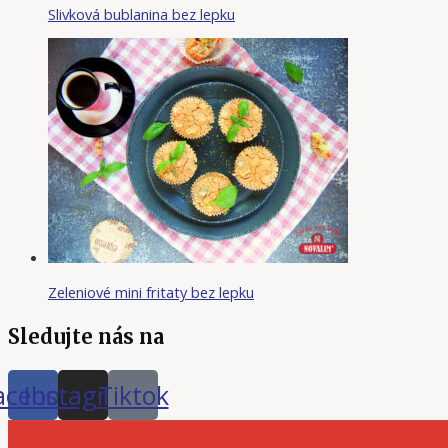
Slivková bublanina bez lepku
Zeleniové mini fritaty bez lepku
Sledujte nás na
acebook
Instagram
Tiktok