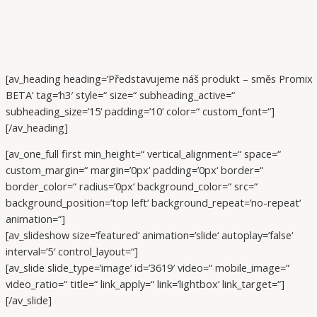
[av_heading heading=’Představujeme náš produkt – směs Promix
BETA‘ tag=’h3′ style=“ size=“ subheading_active=“
subheading_size=’15‘ padding=’10‘ color=“ custom_font=“]
[/av_heading]
[av_one_full first min_height=“ vertical_alignment=“ space=“
custom_margin=“ margin=’0px‘ padding=’0px‘ border=“
border_color=“ radius=’0px‘ background_color=“ src=“
background_position=’top left‘ background_repeat=’no-repeat‘
animation=“]
[av_slideshow size=’featured‘ animation=’slide‘ autoplay=’false‘
interval=’5′ control_layout=“]
[av_slide slide_type=’image‘ id=’3619′ video=“ mobile_image=“
video_ratio=“ title=“ link_apply=“ link=’lightbox‘ link_target=“]
[/av_slide]