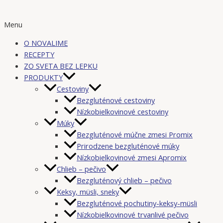
Menu
O NOVALIME
RECEPTY
ZO SVETA BEZ LEPKU
PRODUKTY
Cestoviny
Bezgluténové cestoviny
Nízkobielkovinové cestoviny
Múky
Bezgluténové múčne zmesi Promix
Prirodzene bezgluténové múky
Nízkobielkovinové zmesi Apromix
Chlieb – pečivo
Bezgluténový chlieb – pečivo
Keksy, müsli, sneky
Bezgluténové pochutiny-keksy-müsli
Nízkobielkovinové trvanlivé pečivo