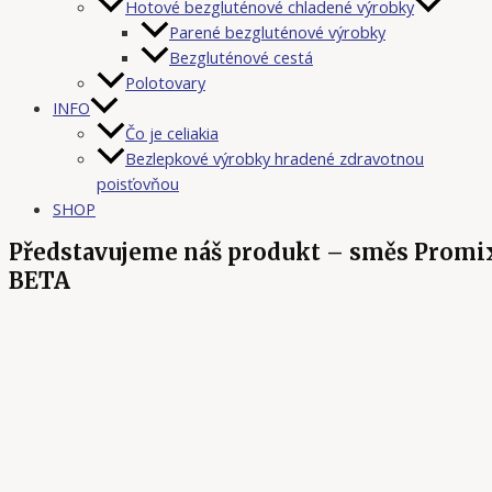
Hotové bezgluténové chladené výrobky
Parené bezgluténové výrobky
Bezgluténové cestá
Polotovary
INFO
Čo je celiakia
Bezlepkové výrobky hradené zdravotnou
poisťovňou
SHOP
Představujeme náš produkt – směs Promi
BETA