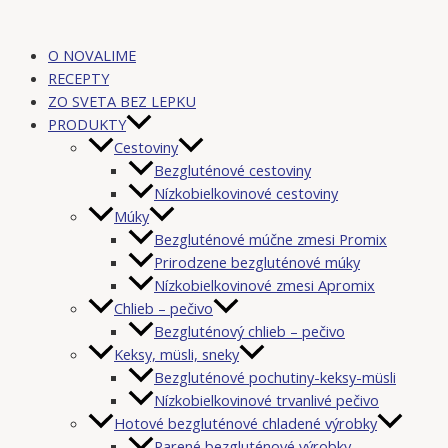
O NOVALIME
RECEPTY
ZO SVETA BEZ LEPKU
PRODUKTY
Cestoviny
Bezgluténové cestoviny
Nízkobielkovinové cestoviny
Múky
Bezgluténové múčne zmesi Promix
Prirodzene bezgluténové múky
Nízkobielkovinové zmesi Apromix
Chlieb – pečivo
Bezgluténový chlieb – pečivo
Keksy, müsli, sneky
Bezgluténové pochutiny-keksy-müsli
Nízkobielkovinové trvanlivé pečivo
Hotové bezgluténové chladené výrobky
Parené bezgluténové výrobky