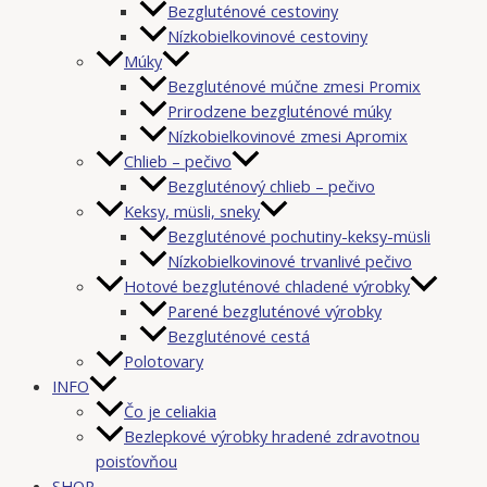
Bezgluténové cestoviny
Nízkobielkovinové cestoviny
Múky
Bezgluténové múčne zmesi Promix
Prirodzene bezgluténové múky
Nízkobielkovinové zmesi Apromix
Chlieb – pečivo
Bezgluténový chlieb – pečivo
Keksy, müsli, sneky
Bezgluténové pochutiny-keksy-müsli
Nízkobielkovinové trvanlivé pečivo
Hotové bezgluténové chladené výrobky
Parené bezgluténové výrobky
Bezgluténové cestá
Polotovary
INFO
Čo je celiakia
Bezlepkové výrobky hradené zdravotnou
poisťovňou
SHOP