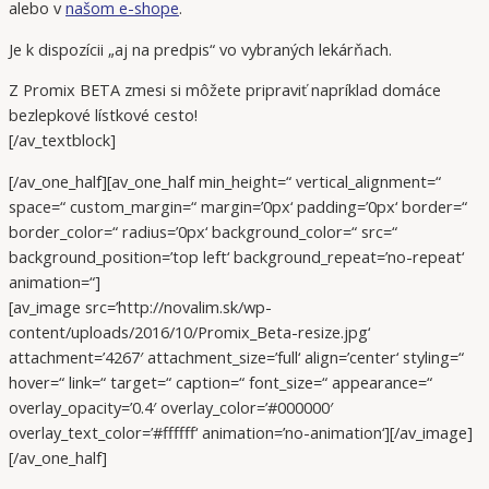
alebo v
našom e-shope
.
Je k dispozícii „aj na predpis“ vo vybraných lekárňach.
Z Promix BETA zmesi si môžete pripraviť napríklad domáce
bezlepkové lístkové cesto!
[/av_textblock]
[/av_one_half][av_one_half min_height=“ vertical_alignment=“
space=“ custom_margin=“ margin=’0px‘ padding=’0px‘ border=“
border_color=“ radius=’0px‘ background_color=“ src=“
background_position=’top left‘ background_repeat=’no-repeat‘
animation=“]
[av_image src=’http://novalim.sk/wp-
content/uploads/2016/10/Promix_Beta-resize.jpg‘
attachment=’4267′ attachment_size=’full‘ align=’center‘ styling=“
hover=“ link=“ target=“ caption=“ font_size=“ appearance=“
overlay_opacity=’0.4′ overlay_color=’#000000′
overlay_text_color=’#ffffff‘ animation=’no-animation‘][/av_image]
[/av_one_half]