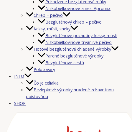
Prirodzene bezgluténové múky
Nízkobielkovinové zmesi Apromix
Chlieb – pečivo
Bezgluténový chlieb – pečivo
Keksy, müsli, sneky
Bezgluténové pochutiny-keksy-müsli
Nízkobielkovinové trvanlivé pečivo
Hotové bezgluténové chladené výrobky
Parené bezgluténové výrobky
Bezgluténové cestá
Polotovary
INFO
Čo je celiakia
Bezlepkové výrobky hradené zdravotnou
poisťovňou
SHOP