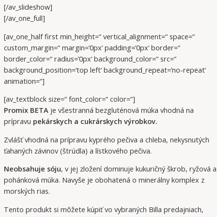
[/av_slideshow]
[/av_one_full]
[av_one_half first min_height=“ vertical_alignment=“ space=“
custom_margin=“ margin=’0px‘ padding=’0px‘ border=“
border_color=“ radius=’0px‘ background_color=“ src=“
background_position=’top left‘ background_repeat=’no-repeat‘
animation=“]
[av_textblock size=“ font_color=“ color=“]
Promix BETA
je všestranná bezgluténová múka vhodná na
prípravu
pekárskych a cukrárskych výrobkov.
Zvlášť vhodná na prípravu kyprého pečiva a chleba, nekysnutých
ťahaných závinov (štrúdla) a lístkového pečiva.
Neobsahuje sóju
, v jej zložení dominuje kukuričný škrob, ryžová a
pohánková múka. Navyše je obohatená o minerálny komplex z
morských rias.
Tento produkt si môžete kúpiť vo vybraných Billa predajniach,