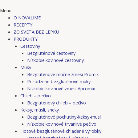
Menu
O NOVALIME
RECEPTY
ZO SVETA BEZ LEPKU
PRODUKTY
Cestoviny
Bezgluténové cestoviny
Nízkobielkovinové cestoviny
Múky
Bezgluténové múčne zmesi Promix
Prirodzene bezgluténové múky
Nízkobielkovinové zmesi Apromix
Chlieb – pečivo
Bezgluténový chlieb – pečivo
Keksy, müsli, sneky
Bezgluténové pochutiny-keksy-müsli
Nízkobielkovinové trvanlivé pečivo
Hotové bezgluténové chladené výrobky
Parené bezgluténové výrobky