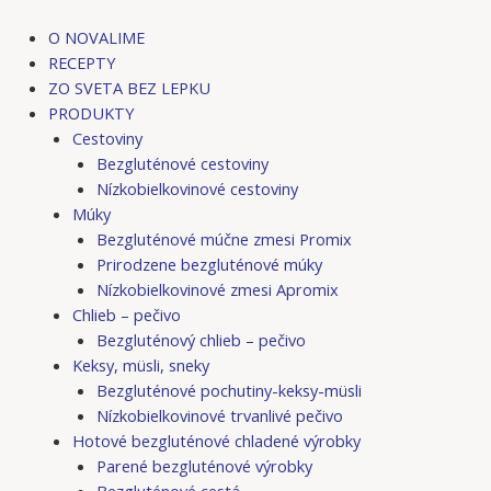
Preskočiť
na
O NOVALIME
obsah
RECEPTY
ZO SVETA BEZ LEPKU
PRODUKTY
Cestoviny
Bezgluténové cestoviny
Nízkobielkovinové cestoviny
Múky
Bezgluténové múčne zmesi Promix
Prirodzene bezgluténové múky
Nízkobielkovinové zmesi Apromix
Chlieb – pečivo
Bezgluténový chlieb – pečivo
Keksy, müsli, sneky
Bezgluténové pochutiny-keksy-müsli
Nízkobielkovinové trvanlivé pečivo
Hotové bezgluténové chladené výrobky
Parené bezgluténové výrobky