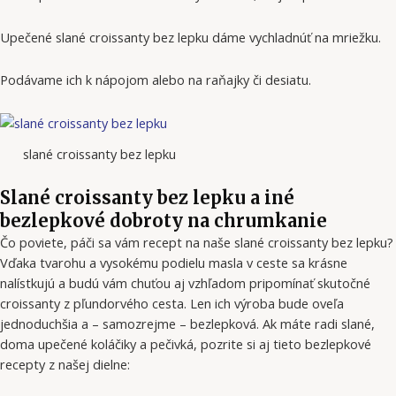
Upečené slané croissanty bez lepku dáme vychladnúť na mriežku.
Podávame ich k nápojom alebo na raňajky či desiatu.
slané croissanty bez lepku
Slané croissanty bez lepku a iné
bezlepkové dobroty na chrumkanie
Čo poviete, páči sa vám recept na naše slané croissanty bez lepku?
Vďaka tvarohu a vysokému podielu masla v ceste sa krásne
nalístkujú a budú vám chuťou aj vzhľadom pripomínať skutočné
croissanty z pľundorvého cesta. Len ich výroba bude oveľa
jednoduchšia a – samozrejme – bezlepková. Ak máte radi slané,
doma upečené koláčiky a pečivká, pozrite si aj tieto bezlepkové
recepty z našej dielne: