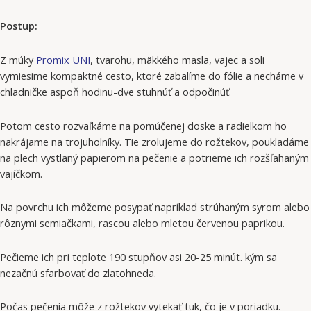
Postup:
Z múky
Promix UNI
, tvarohu, mäkkého masla, vajec a soli
vymiesime kompaktné cesto, ktoré zabalíme do fólie a necháme v
chladničke aspoň hodinu-dve stuhnúť a odpočinúť.
Potom cesto rozvaľkáme na pomúčenej doske a radielkom ho
nakrájame na trojuholníky. Tie zrolujeme do rožtekov, poukladáme
na plech vystlaný papierom na pečenie a potrieme ich rozšľahaným
vajíčkom.
Na povrchu ich môžeme posypať napríklad strúhaným syrom alebo
rôznymi semiačkami, rascou alebo mletou červenou paprikou.
Pečieme ich pri teplote 190 stupňov asi 20-25 minút. kým sa
nezačnú sfarbovať do zlatohneda.
Počas pečenia môže z rožtekov vytekať tuk, čo je v poriadku.