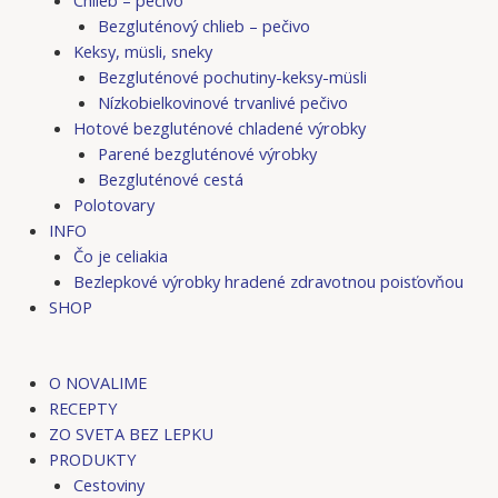
Bezgluténový chlieb – pečivo
Keksy, müsli, sneky
Bezgluténové pochutiny-keksy-müsli
Nízkobielkovinové trvanlivé pečivo
Hotové bezgluténové chladené výrobky
Parené bezgluténové výrobky
Bezgluténové cestá
Polotovary
INFO
Čo je celiakia
Bezlepkové výrobky hradené zdravotnou poisťovňou
SHOP
O NOVALIME
RECEPTY
ZO SVETA BEZ LEPKU
PRODUKTY
Cestoviny