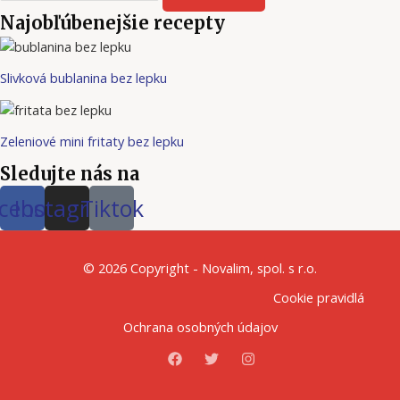
Najobľúbenejšie recepty
Slivková bublanina bez lepku
Zeleniové mini fritaty bez lepku
Sledujte nás na
cebook
Instagram
Tiktok
© 2026 Copyright - Novalim, spol. s r.o.
Cookie pravidlá
Ochrana osobných údajov