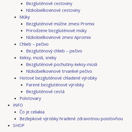
Bezgluténové cestoviny
Nízkobielkovinové cestoviny
Múky
Bezgluténové múčne zmesi Promix
Prirodzene bezgluténové múky
Nízkobielkovinové zmesi Apromix
Chlieb – pečivo
Bezgluténový chlieb – pečivo
Keksy, müsli, sneky
Bezgluténové pochutiny-keksy-müsli
Nízkobielkovinové trvanlivé pečivo
Hotové bezgluténové chladené výrobky
Parené bezgluténové výrobky
Bezgluténové cestá
Polotovary
INFO
Čo je celiakia
Bezlepkové výrobky hradené zdravotnou poisťovňou
SHOP