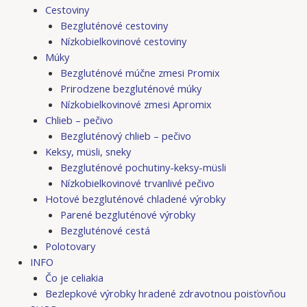
Cestoviny
Bezgluténové cestoviny
Nízkobielkovinové cestoviny
Múky
Bezgluténové múčne zmesi Promix
Prirodzene bezgluténové múky
Nízkobielkovinové zmesi Apromix
Chlieb – pečivo
Bezgluténový chlieb – pečivo
Keksy, müsli, sneky
Bezgluténové pochutiny-keksy-müsli
Nízkobielkovinové trvanlivé pečivo
Hotové bezgluténové chladené výrobky
Parené bezgluténové výrobky
Bezgluténové cestá
Polotovary
INFO
Čo je celiakia
Bezlepkové výrobky hradené zdravotnou poisťovňou