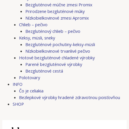
Bezgluténové múčne zmesi Promix
Prirodzene bezgluténové múky
Nízkobielkovinové zmesi Apromix
Chlieb – pečivo
Bezgluténový chlieb – pečivo
Keksy, müsli, sneky
Bezgluténové pochutiny-keksy-müsli
Nízkobielkovinové trvanlivé pečivo
Hotové bezgluténové chladené výrobky
Parené bezgluténové výrobky
Bezgluténové cestá
Polotovary
INFO
Čo je celiakia
Bezlepkové výrobky hradené zdravotnou poisťovňou
SHOP