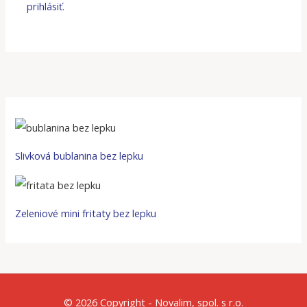
prihlásiť
.
Slivková bublanina bez lepku
Zeleniové mini fritaty bez lepku
© 2026 Copyright - Novalim, spol. s r.o.