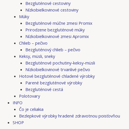
Bezgluténové cestoviny
Nízkobielkovinové cestoviny
Múky
Bezgluténové múčne zmesi Promix
Prirodzene bezgluténové múky
Nízkobielkovinové zmesi Apromix
Chlieb – pečivo
Bezgluténový chlieb – pečivo
Keksy, müsli, sneky
Bezgluténové pochutiny-keksy-müsli
Nízkobielkovinové trvanlivé pečivo
Hotové bezgluténové chladené výrobky
Parené bezgluténové výrobky
Bezgluténové cestá
Polotovary
INFO
Čo je celiakia
Bezlepkové výrobky hradené zdravotnou poisťovňou
SHOP