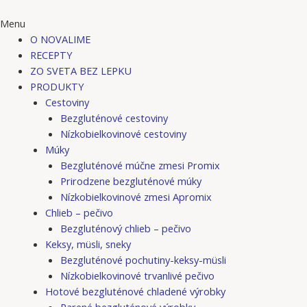
Menu
O NOVALIME
RECEPTY
ZO SVETA BEZ LEPKU
PRODUKTY
Cestoviny
Bezgluténové cestoviny
Nízkobielkovinové cestoviny
Múky
Bezgluténové múčne zmesi Promix
Prirodzene bezgluténové múky
Nízkobielkovinové zmesi Apromix
Chlieb – pečivo
Bezgluténový chlieb – pečivo
Keksy, müsli, sneky
Bezgluténové pochutiny-keksy-müsli
Nízkobielkovinové trvanlivé pečivo
Hotové bezgluténové chladené výrobky
Parené bezgluténové výrobky