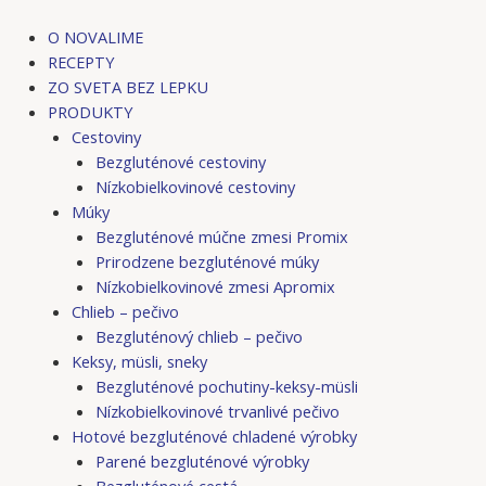
Preskočiť
na
O NOVALIME
obsah
RECEPTY
ZO SVETA BEZ LEPKU
PRODUKTY
Cestoviny
Bezgluténové cestoviny
Nízkobielkovinové cestoviny
Múky
Bezgluténové múčne zmesi Promix
Prirodzene bezgluténové múky
Nízkobielkovinové zmesi Apromix
Chlieb – pečivo
Bezgluténový chlieb – pečivo
Keksy, müsli, sneky
Bezgluténové pochutiny-keksy-müsli
Nízkobielkovinové trvanlivé pečivo
Hotové bezgluténové chladené výrobky
Parené bezgluténové výrobky