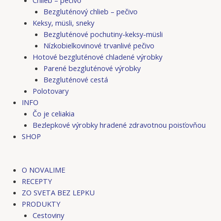
Bezgluténový chlieb – pečivo
Keksy, müsli, sneky
Bezgluténové pochutiny-keksy-müsli
Nízkobielkovinové trvanlivé pečivo
Hotové bezgluténové chladené výrobky
Parené bezgluténové výrobky
Bezgluténové cestá
Polotovary
INFO
Čo je celiakia
Bezlepkové výrobky hradené zdravotnou poisťovňou
SHOP
O NOVALIME
RECEPTY
ZO SVETA BEZ LEPKU
PRODUKTY
Cestoviny