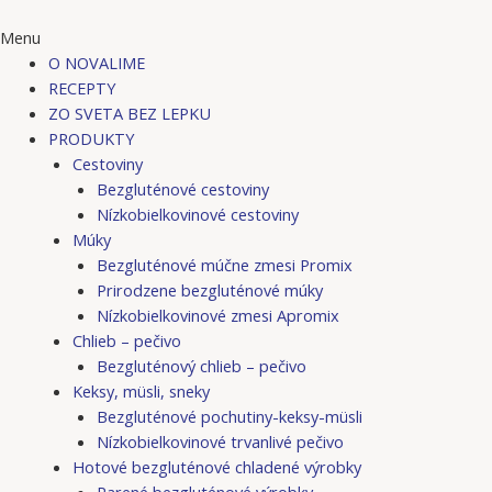
Menu
O NOVALIME
RECEPTY
ZO SVETA BEZ LEPKU
PRODUKTY
Cestoviny
Bezgluténové cestoviny
Nízkobielkovinové cestoviny
Múky
Bezgluténové múčne zmesi Promix
Prirodzene bezgluténové múky
Nízkobielkovinové zmesi Apromix
Chlieb – pečivo
Bezgluténový chlieb – pečivo
Keksy, müsli, sneky
Bezgluténové pochutiny-keksy-müsli
Nízkobielkovinové trvanlivé pečivo
Hotové bezgluténové chladené výrobky
Parené bezgluténové výrobky