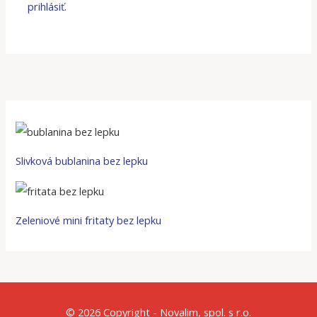
prihlásiť
.
Slivková bublanina bez lepku
Zeleniové mini fritaty bez lepku
© 2026 Copyright - Novalim, spol. s r.o.