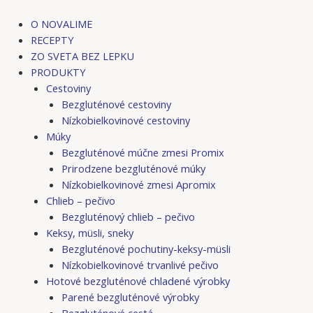
Preskočiť
na
O NOVALIME
obsah
RECEPTY
ZO SVETA BEZ LEPKU
PRODUKTY
Cestoviny
Bezgluténové cestoviny
Nízkobielkovinové cestoviny
Múky
Bezgluténové múčne zmesi Promix
Prirodzene bezgluténové múky
Nízkobielkovinové zmesi Apromix
Chlieb – pečivo
Bezgluténový chlieb – pečivo
Keksy, müsli, sneky
Bezgluténové pochutiny-keksy-müsli
Nízkobielkovinové trvanlivé pečivo
Hotové bezgluténové chladené výrobky
Parené bezgluténové výrobky