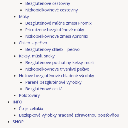
Bezgluténové cestoviny
Nízkobielkovinové cestoviny
Múky
Bezgluténové múčne zmesi Promix
Prirodzene bezgluténové múky
Nízkobielkovinové zmesi Apromix
Chlieb – pečivo
Bezgluténový chlieb – pečivo
Keksy, müsli, sneky
Bezgluténové pochutiny-keksy-müsli
Nízkobielkovinové trvanlivé pečivo
Hotové bezgluténové chladené výrobky
Parené bezgluténové výrobky
Bezgluténové cestá
Polotovary
INFO
Čo je celiakia
Bezlepkové výrobky hradené zdravotnou poisťovňou
SHOP