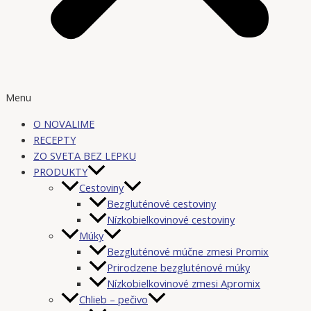
Menu
O NOVALIME
RECEPTY
ZO SVETA BEZ LEPKU
PRODUKTY
Cestoviny
Bezgluténové cestoviny
Nízkobielkovinové cestoviny
Múky
Bezgluténové múčne zmesi Promix
Prirodzene bezgluténové múky
Nízkobielkovinové zmesi Apromix
Chlieb – pečivo