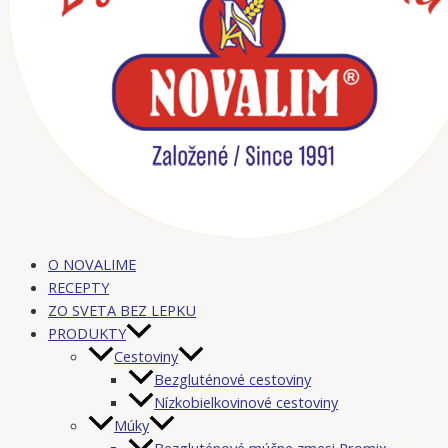
O NOVALIME
RECEPTY
ZO SVETA BEZ LEPKU
PRODUKTY
Cestoviny
Bezgluténové cestoviny
Nízkobielkovinové cestoviny
Múky
Bezgluténové múčne zmesi Promix