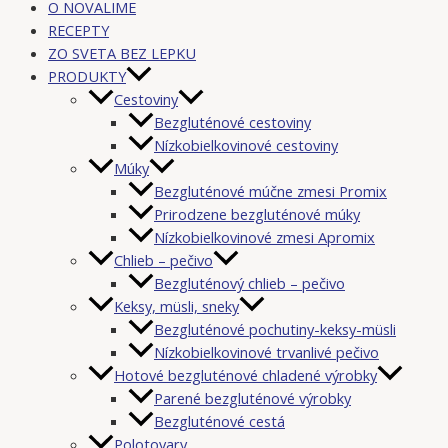
O NOVALIME
RECEPTY
ZO SVETA BEZ LEPKU
PRODUKTY
Cestoviny
Bezgluténové cestoviny
Nízkobielkovinové cestoviny
Múky
Bezgluténové múčne zmesi Promix
Prirodzene bezgluténové múky
Nízkobielkovinové zmesi Apromix
Chlieb – pečivo
Bezgluténový chlieb – pečivo
Keksy, müsli, sneky
Bezgluténové pochutiny-keksy-müsli
Nízkobielkovinové trvanlivé pečivo
Hotové bezgluténové chladené výrobky
Parené bezgluténové výrobky
Bezgluténové cestá
Polotovary