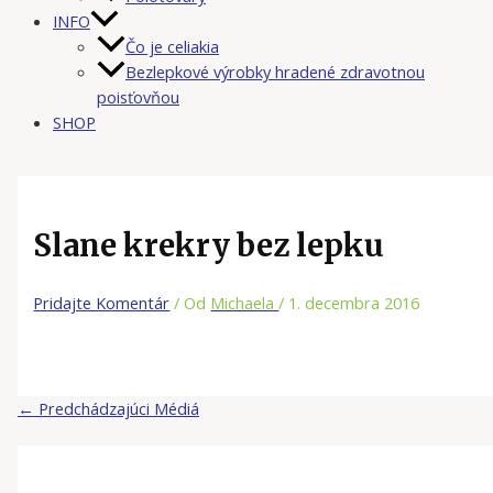
INFO
Čo je celiakia
Bezlepkové výrobky hradené zdravotnou
poisťovňou
SHOP
Slane krekry bez lepku
Pridajte Komentár
/ Od
Michaela
/
1. decembra 2016
←
Predchádzajúci Médiá