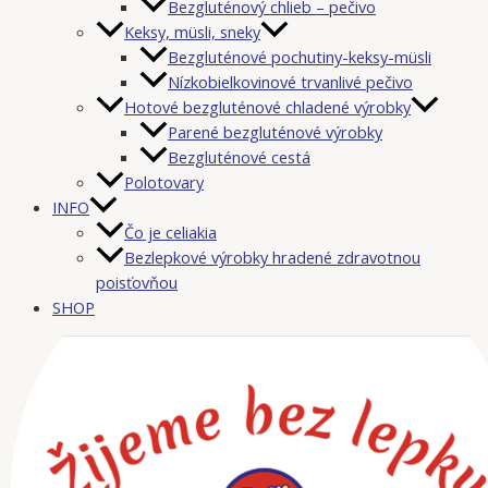
Bezgluténový chlieb – pečivo
Keksy, müsli, sneky
Bezgluténové pochutiny-keksy-müsli
Nízkobielkovinové trvanlivé pečivo
Hotové bezgluténové chladené výrobky
Parené bezgluténové výrobky
Bezgluténové cestá
Polotovary
INFO
Čo je celiakia
Bezlepkové výrobky hradené zdravotnou
poisťovňou
SHOP