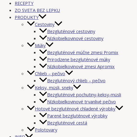
RECEPTY
ZO SVETA BEZ LEPKU
PRODUKTY
Cestoviny
Bezgluténové cestoviny
Nízkobielkovinové cestoviny
Múky
Bezgluténové múčne zmesi Promix
Prirodzene bezgluténové múky
Nízkobielkovinové zmesi Apromix
Chlieb – pečivo
Bezgluténový chlieb – pečivo
Keksy, müsli, sneky
Bezgluténové pochutiny-keksy-müsli
Nízkobielkovinové trvanlivé pečivo
Hotové bezgluténové chladené výrobky
Parené bezgluténové výrobky
Bezgluténové cestá
Polotovary
INFO