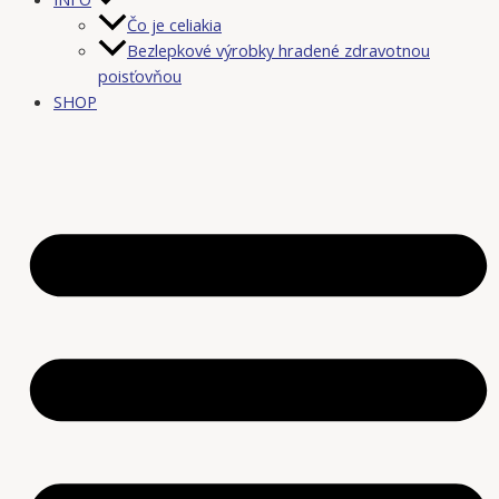
Čo je celiakia
Bezlepkové výrobky hradené zdravotnou
poisťovňou
SHOP