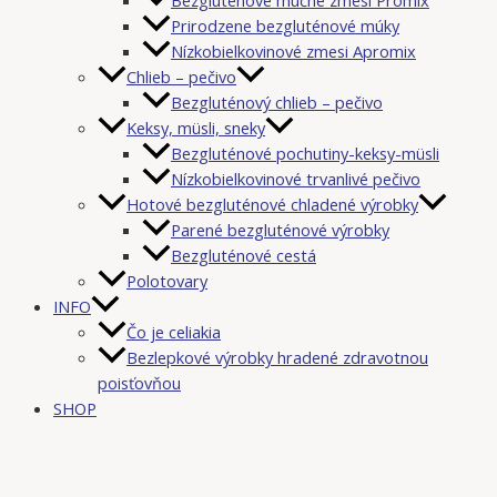
Prirodzene bezgluténové múky
Nízkobielkovinové zmesi Apromix
Chlieb – pečivo
Bezgluténový chlieb – pečivo
Keksy, müsli, sneky
Bezgluténové pochutiny-keksy-müsli
Nízkobielkovinové trvanlivé pečivo
Hotové bezgluténové chladené výrobky
Parené bezgluténové výrobky
Bezgluténové cestá
Polotovary
INFO
Čo je celiakia
Bezlepkové výrobky hradené zdravotnou
poisťovňou
SHOP