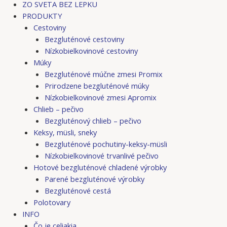
ZO SVETA BEZ LEPKU
PRODUKTY
Cestoviny
Bezgluténové cestoviny
Nízkobielkovinové cestoviny
Múky
Bezgluténové múčne zmesi Promix
Prirodzene bezgluténové múky
Nízkobielkovinové zmesi Apromix
Chlieb – pečivo
Bezgluténový chlieb – pečivo
Keksy, müsli, sneky
Bezgluténové pochutiny-keksy-müsli
Nízkobielkovinové trvanlivé pečivo
Hotové bezgluténové chladené výrobky
Parené bezgluténové výrobky
Bezgluténové cestá
Polotovary
INFO
Čo je celiakia