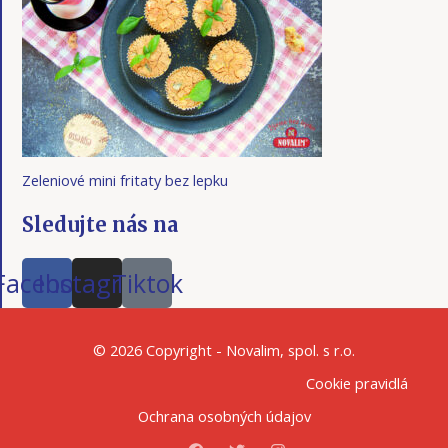
Zeleniové mini fritaty bez lepku
Sledujte nás na
Facebook
Instagram
Tiktok
© 2026 Copyright - Novalim, spol. s r.o.
Cookie pravidlá
Ochrana osobných údajov