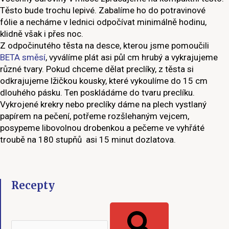
Těsto bude trochu lepivé. Zabalíme ho do potravinové
fólie a necháme v lednici odpočívat minimálně hodinu,
klidně však i přes noc.
Z odpočinutého těsta na desce, kterou jsme pomoučili
BETA směsí
, vyválíme plát asi půl cm hrubý a vykrajujeme
různé tvary. Pokud chceme dělat preclíky, z těsta si
odkrajujeme lžičkou kousky, které vykoulíme do 15 cm
dlouhého pásku. Ten poskládáme do tvaru preclíku.
Vykrojené krekry nebo preclíky dáme na plech vystlaný
papírem na pečení, potřeme rozšlehaným vejcem,
posypeme libovolnou drobenkou a pečeme ve vyhřáté
troubě na 180 stupňů asi 15 minut dozlatova.
Recepty