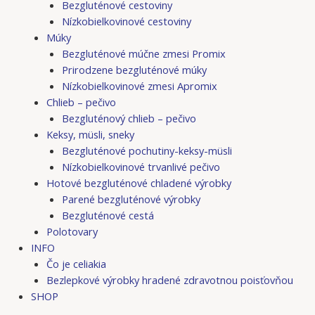
Bezgluténové cestoviny
Nízkobielkovinové cestoviny
Múky
Bezgluténové múčne zmesi Promix
Prirodzene bezgluténové múky
Nízkobielkovinové zmesi Apromix
Chlieb – pečivo
Bezgluténový chlieb – pečivo
Keksy, müsli, sneky
Bezgluténové pochutiny-keksy-müsli
Nízkobielkovinové trvanlivé pečivo
Hotové bezgluténové chladené výrobky
Parené bezgluténové výrobky
Bezgluténové cestá
Polotovary
INFO
Čo je celiakia
Bezlepkové výrobky hradené zdravotnou poisťovňou
SHOP