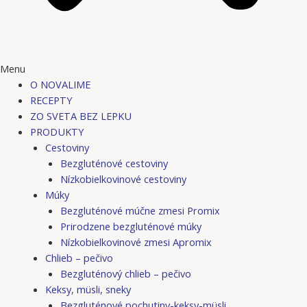
Menu
O NOVALIME
RECEPTY
ZO SVETA BEZ LEPKU
PRODUKTY
Cestoviny
Bezgluténové cestoviny
Nízkobielkovinové cestoviny
Múky
Bezgluténové múčne zmesi Promix
Prirodzene bezgluténové múky
Nízkobielkovinové zmesi Apromix
Chlieb – pečivo
Bezgluténový chlieb – pečivo
Keksy, müsli, sneky
Bezgluténové pochutiny-keksy-müsli