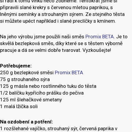
si rádi k tomu vínku něco zobneme. Tentokrát jsme si
připravili slané krekry s červenou mletou paprikou, s
lněnými semínky a strouhaným sýrem. Ze stejného těsta
si můžete upéct například i slané preclíčky s kmínem.
Na jeho výrobu jsme použili naši směs
Promix BETA
. Je to
skvělá bezlepková směs, díky které se s těstem výborně
pracuje a dá se velmi dobře tvarovat. Vyzkoušejte!
Potřebujeme:
250 g bezlepkové směsi
Promix BETA
75 g strouhaného sýra
125 g másla nebo rostlinného tuku do těsta
1/2 balíčku kypřícího prášku do pečiva
125 ml šlehačkové smetany
1 malá lžička soli
Na ozdobení a potření:
1 rozšlehané vajíčko, strouhaný sýr, červená paprika v