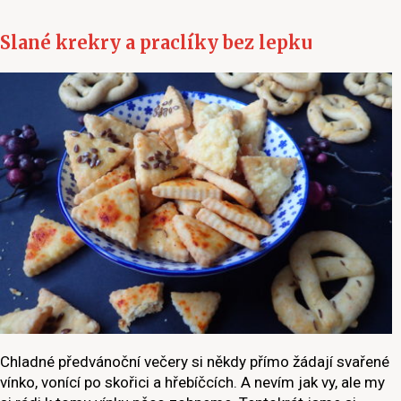
Slané krekry a praclíky bez lepku
Chladné předvánoční večery si někdy přímo žádají svařené
vínko, vonící po skořici a hřebíčcích. A nevím jak vy, ale my