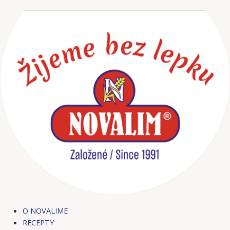
Preskočiť
na
obsah
O NOVALIME
RECEPTY