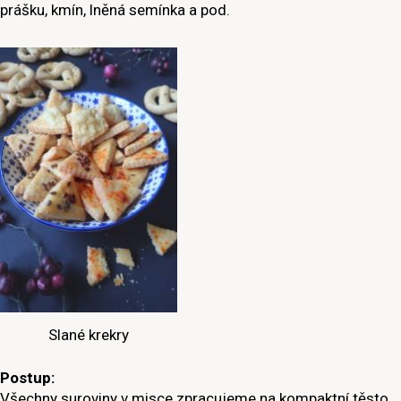
prášku, kmín, lněná semínka a pod.
Slané krekry
Postup:
Všechny suroviny v misce zpracujeme na kompaktní těsto.