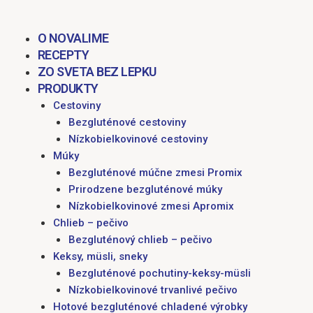
obsah
M
O NOVALIME
RECEPTY
ZO SVETA BEZ LEPKU
PRODUKTY
Cestoviny
Bezgluténové cestoviny
Nízkobielkovinové cestoviny
Múky
Bezgluténové múčne zmesi Promix
Prirodzene bezgluténové múky
Nízkobielkovinové zmesi Apromix
Chlieb – pečivo
Bezgluténový chlieb – pečivo
Keksy, müsli, sneky
Bezgluténové pochutiny-keksy-müsli
Nízkobielkovinové trvanlivé pečivo
Hotové bezgluténové chladené výrobky