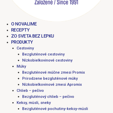
O NOVALIME
RECEPTY
ZO SVETA BEZ LEPKU
PRODUKTY
Cestoviny
Bezgluténové cestoviny
Nízkobielkovinové cestoviny
Múky
Bezgluténové múčne zmesi Promix
Prirodzene bezgluténové múky
Nízkobielkovinové zmesi Apromix
Chlieb – pečivo
Bezgluténový chlieb – pečivo
Keksy, müsli, sneky
Bezgluténové pochutiny-keksy-müsli