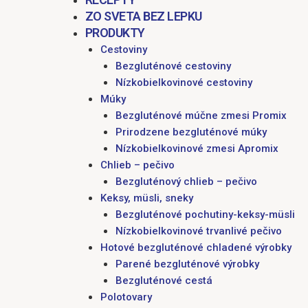
ZO SVETA BEZ LEPKU
PRODUKTY
Cestoviny
Bezgluténové cestoviny
Nízkobielkovinové cestoviny
Múky
Bezgluténové múčne zmesi Promix
Prirodzene bezgluténové múky
Nízkobielkovinové zmesi Apromix
Chlieb – pečivo
Bezgluténový chlieb – pečivo
Keksy, müsli, sneky
Bezgluténové pochutiny-keksy-müsli
Nízkobielkovinové trvanlivé pečivo
Hotové bezgluténové chladené výrobky
Parené bezgluténové výrobky
Bezgluténové cestá
Polotovary