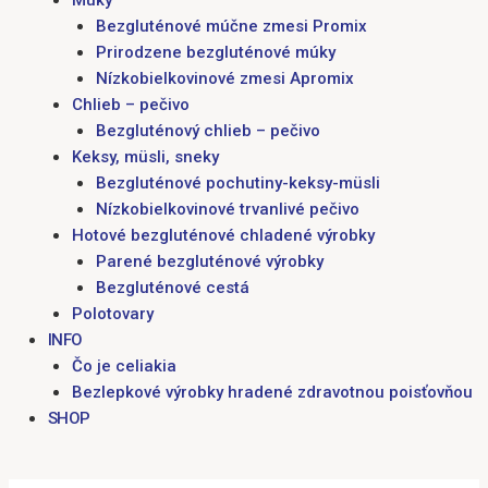
Múky
Bezgluténové múčne zmesi Promix
Prirodzene bezgluténové múky
Nízkobielkovinové zmesi Apromix
Chlieb – pečivo
Bezgluténový chlieb – pečivo
Keksy, müsli, sneky
Bezgluténové pochutiny-keksy-müsli
Nízkobielkovinové trvanlivé pečivo
Hotové bezgluténové chladené výrobky
Parené bezgluténové výrobky
Bezgluténové cestá
Polotovary
INFO
Čo je celiakia
Bezlepkové výrobky hradené zdravotnou poisťovňou
SHOP