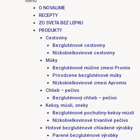
Menu
O NOVALIME
RECEPTY
ZO SVETA BEZ LEPKU
PRODUKTY
Cestoviny
Bezgluténové cestoviny
Nízkobielkovinové cestoviny
Múky
Bezgluténové múčne zmesi Promix
Prirodzene bezgluténové múky
Nízkobielkovinové zmesi Apromix
Chlieb – pečivo
Bezgluténový chlieb – pečivo
Keksy, müsli, sneky
Bezgluténové pochutiny-keksy-müsli
Nízkobielkovinové trvanlivé pečivo
Hotové bezgluténové chladené výrobky
Parené bezgluténové výrobky