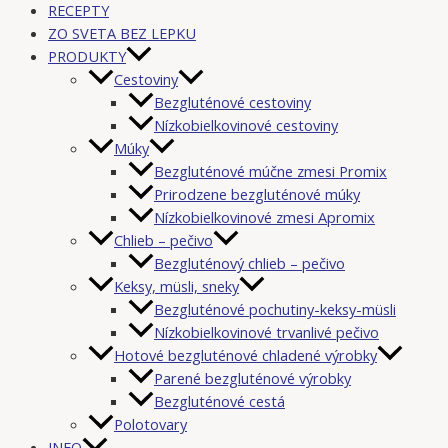
RECEPTY
ZO SVETA BEZ LEPKU
PRODUKTY
Cestoviny
Bezgluténové cestoviny
Nízkobielkovinové cestoviny
Múky
Bezgluténové múčne zmesi Promix
Prirodzene bezgluténové múky
Nízkobielkovinové zmesi Apromix
Chlieb – pečivo
Bezgluténový chlieb – pečivo
Keksy, müsli, sneky
Bezgluténové pochutiny-keksy-müsli
Nízkobielkovinové trvanlivé pečivo
Hotové bezgluténové chladené výrobky
Parené bezgluténové výrobky
Bezgluténové cestá
Polotovary
INFO