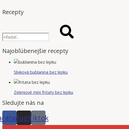
Recepty
SEARCH
Najobľúbenejšie recepty
Slivková bublanina bez lepku
Zeleniové mini fritaty bez lepku
Sledujte nás na
acebook
Instagram
Tiktok