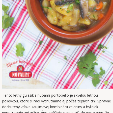
Tento letný gulášik s hubami portobello je skvelou letnou
polievkou, ktoré si radi vychutnáme aj počas teplých dní. Správne
dochutený vďaka zaujímavej kombinácii zeleniny a byliniek
nepotrebuje ani mäso. Áno, môžete namietať, ale verte nám, že