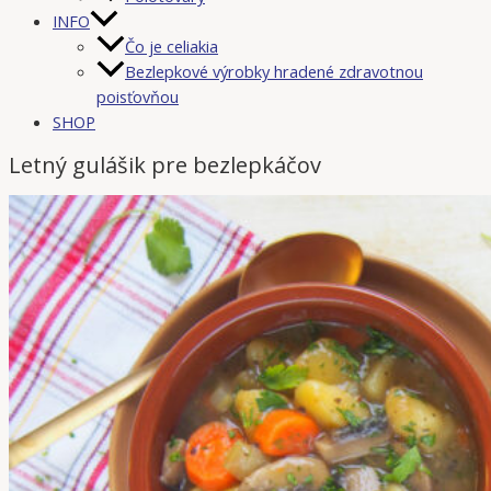
INFO
Čo je celiakia
Bezlepkové výrobky hradené zdravotnou
poisťovňou
SHOP
Letný gulášik pre bezlepkáčov