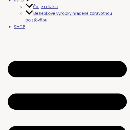
Čo je celiakia
Bezlepkové výrobky hradené zdravotnou
poisťovňou
SHOP