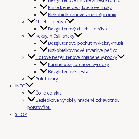
Prirodzene bezgluténové múky
Nízkobielkovinové zmesi Apromix
Chlieb – pečivo
Bezgluténový chlieb – pečivo
Keksy, müsli, sneky
Bezgluténové pochutiny-keksy-müsli
Nízkobielkovinové trvanlivé pečivo
Hotové bezgluténové chladené výrobky
Parené bezgluténové výrobky
Bezgluténové cestá
Polotovary
INFO
Čo je celiakia
Bezlepkové výrobky hradené zdravotnou
poisťovňou
SHOP