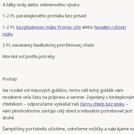
4 šálky vody alebo zeleninového vývaru
1-2 PL paradajkového pretlaku bez prísad
1-2 PL
bezgltuénovej múky Promix UNI
alebo
Novalim ryžovej
múky
2 PL nasekanej hladkolistej petržlenovej vňate
Morská soľ podľa potreby
Postup:
Na rozdiel od mäsových gulášov, tento náš letný gulášik vám
nezaberie veľa času na prípravu a varenie. Zajedaný s bezlepkový
chlebíkom – odporúčame vyskäšať náš
čierny chlieb bez lepku
–
vám plnohodnotne zastúpi celý obed a nebudete potrebovať jesť
druhé.
Šampiňóny portobello očistíme, odrežeme nožičky a nakrájame n