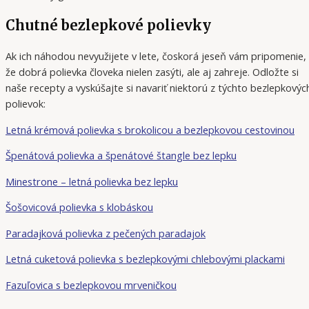
Chutné bezlepkové polievky
Ak ich náhodou nevyužijete v lete, čoskorá jeseň vám pripomenie,
že dobrá polievka človeka nielen zasýti, ale aj zahreje. Odložte si
naše recepty a vyskúšajte si navariť niektorú z týchto bezlepkovýc
polievok:
Letná krémová polievka s brokolicou a bezlepkovou cestovinou
Špenátová polievka a špenátové štangle bez lepku
Minestrone – letná polievka bez lepku
Šošovicová polievka s klobáskou
Paradajková polievka z pečených paradajok
Letná cuketová polievka s bezlepkovými chlebovými plackami
Fazuľovica s bezlepkovou mrveničkou