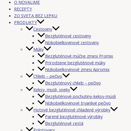
O NOVALIME
RECEPTY
ZO SVETA BEZ LEPKU
PRODUKTY
Cestoviny
Bezgluténové cestoviny
Nízkobielkovinové cestoviny
Múky
Bezgluténové múčne zmesi Promix
Prirodzene bezgluténové múky
Nízkobielkovinové zmesi Apromix
Chlieb – pečivo
Bezgluténový chlieb – pečivo
Keksy, müsli, sneky
Bezgluténové pochutiny-keksy-müsli
Nízkobielkovinové trvanlivé pečivo
Hotové bezgluténové chladené výrobky
Parené bezgluténové výrobky
Bezgluténové cestá
Polotovary