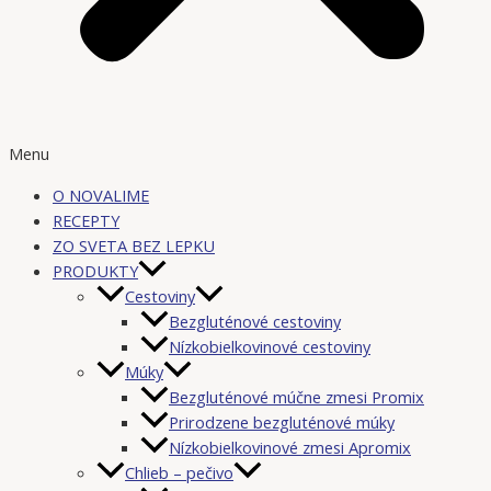
Menu
O NOVALIME
RECEPTY
ZO SVETA BEZ LEPKU
PRODUKTY
Cestoviny
Bezgluténové cestoviny
Nízkobielkovinové cestoviny
Múky
Bezgluténové múčne zmesi Promix
Prirodzene bezgluténové múky
Nízkobielkovinové zmesi Apromix
Chlieb – pečivo