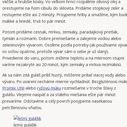
väčšie a hrubšie kúsky. Vo veľkom hrnci rozpálime olivový olej a
orestujeme na ňom cibuľu do sklovita. Pridáme stopkový zeler a
restujeme ešte asi 2 minúty. Prisypeme hríby a smažíme, kým bud
mäkké a hnedé, trvá to pár minút.
Potom pridáme cesnak, mrkvu, zemiaky, paradajkový pretlak,
tymián a rozmarín. Dobre premiešame a zalejeme vodou alebo
zeleninovým vývarom. Osolíme podľa potreby (ak používame vývar
so soľou opatrne, pretože vývar sám o sebe je už slaný).
Privedieme do varu, potom znížime teplotu a na miernom stupni
varíme nezakryté asi 20 minút, kým zemiaky a mrkva nezmäknú.
Ak sa nám zdá guláš príliš hustý, môžeme priliať viacej vody alebo
vývaru. Po uvarení necháme mierne vychladnúť. Bezgluténovú múk
Promix UNI
alebo
ryžovú múku
rozmiešame v troche šťavy z
gulášu. Vlejeme naspäť a za stáleho miešania ešte pár minút
prevaríme. Odstavíme a celý povrch posypeme nasekanou
petržlenovou vňaťou.
letný gulášik