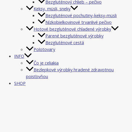
Bezgluténový chlieb – pečivo
Keksy, müsli, sneky
Bezgluténové pochutiny-keksy-müsli
Nízkobielkovinové trvanlivé pečivo
Hotové bezgluténové chladené výrobky
Parené bezgluténové výrobky
Bezgluténové cestá
Polotovary
INFO
Čo je celiakia
Bezlepkové výrobky hradené zdravotnou
poisťovňou
SHOP