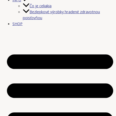
Čo je celiakia
Bezlepkové výrobky hradené zdravotnou
poisťovňou
SHOP