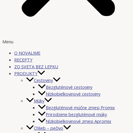
Menu
O NOVALIME
RECEPTY
ZO SVETA BEZ LEPKU
PRODUKTY
Cestoviny
Bezgluténové cestoviny
Nízkobielkovinové cestoviny
Múky
Bezgluténové múčne zmesi Promix
Prirodzene bezgluténové múky
Nízkobielkovinové zmesi Apromix
Chlieb – pečivo