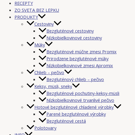
RECEPTY
ZO SVETA BEZ LEPKU
PRODUKTY
Cestoviny
Bezgluténové cestoviny
Nízkobielkovinové cestoviny
Múky
Bezgluténové múčne zmesi Promix
Prirodzene bezgluténové múky
Nízkobielkovinové zmesi Apromix
Chlieb – pečivo
Bezgluténový chlieb – pečivo
Keksy, müsli, sneky
Bezgluténové pochutiny-keksy-müsli
Nízkobielkovinové trvanlivé pečivo
Hotové bezgluténové chladené výrobky
Parené bezgluténové výrobky
Bezgluténové cestá
Polotovary
INFO