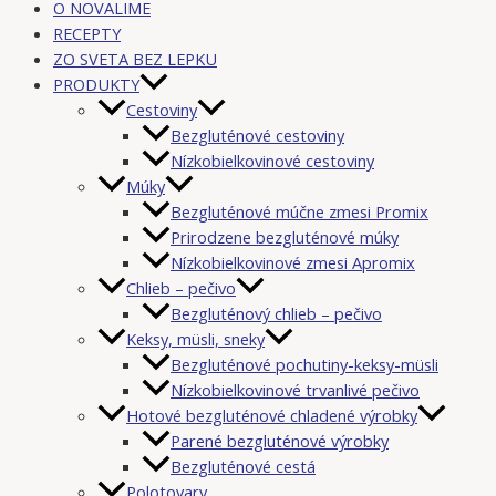
O NOVALIME
RECEPTY
ZO SVETA BEZ LEPKU
PRODUKTY
Cestoviny
Bezgluténové cestoviny
Nízkobielkovinové cestoviny
Múky
Bezgluténové múčne zmesi Promix
Prirodzene bezgluténové múky
Nízkobielkovinové zmesi Apromix
Chlieb – pečivo
Bezgluténový chlieb – pečivo
Keksy, müsli, sneky
Bezgluténové pochutiny-keksy-müsli
Nízkobielkovinové trvanlivé pečivo
Hotové bezgluténové chladené výrobky
Parené bezgluténové výrobky
Bezgluténové cestá
Polotovary