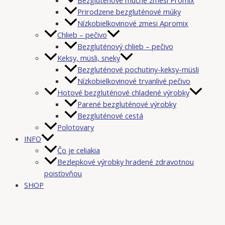
Prirodzene bezgluténové múky
Nízkobielkovinové zmesi Apromix
Chlieb – pečivo
Bezgluténový chlieb – pečivo
Keksy, müsli, sneky
Bezgluténové pochutiny-keksy-müsli
Nízkobielkovinové trvanlivé pečivo
Hotové bezgluténové chladené výrobky
Parené bezgluténové výrobky
Bezgluténové cestá
Polotovary
INFO
Čo je celiakia
Bezlepkové výrobky hradené zdravotnou
poisťovňou
SHOP