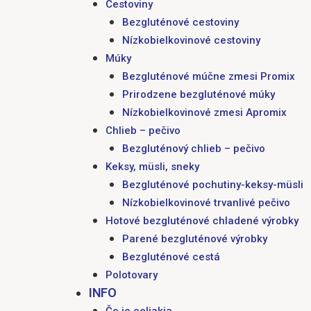
Cestoviny
Bezgluténové cestoviny
Nízkobielkovinové cestoviny
Múky
Bezgluténové múčne zmesi Promix
Prirodzene bezgluténové múky
Nízkobielkovinové zmesi Apromix
Chlieb – pečivo
Bezgluténový chlieb – pečivo
Keksy, müsli, sneky
Bezgluténové pochutiny-keksy-müsli
Nízkobielkovinové trvanlivé pečivo
Hotové bezgluténové chladené výrobky
Parené bezgluténové výrobky
Bezgluténové cestá
Polotovary
INFO
Čo je celiakia