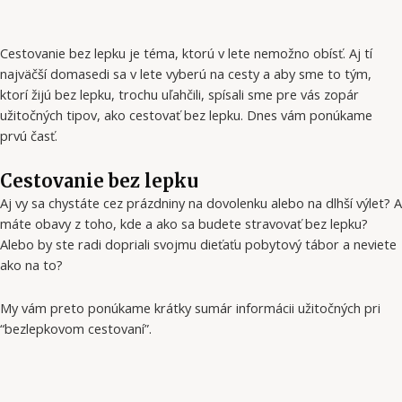
Cestovanie bez lepku je téma, ktorú v lete nemožno obísť. Aj tí
najväčší domasedi sa v lete vyberú na cesty a aby sme to tým,
ktorí žijú bez lepku, trochu uľahčili, spísali sme pre vás zopár
užitočných tipov, ako cestovať bez lepku. Dnes vám ponúkame
prvú časť.
Cestovanie bez lepku
Aj vy sa chystáte cez prázdniny na dovolenku alebo na dlhší výlet? A
máte obavy z toho, kde a ako sa budete stravovať bez lepku?
Alebo by ste radi dopriali svojmu dieťaťu pobytový tábor a neviete
ako na to?
My vám preto ponúkame krátky sumár informácii užitočných pri
“bezlepkovom cestovaní”.