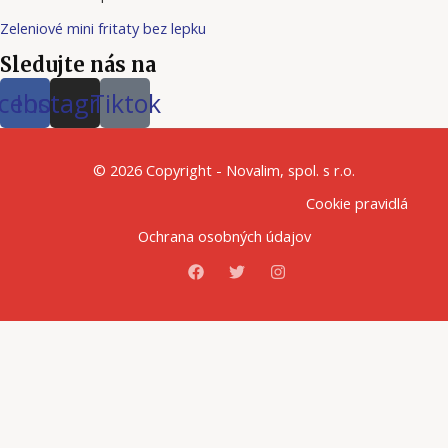
Zeleniové mini fritaty bez lepku
Sledujte nás na
cebook
Instagram
Tiktok
© 2026 Copyright - Novalim, spol. s r.o.
Cookie pravidlá
Ochrana osobných údajov