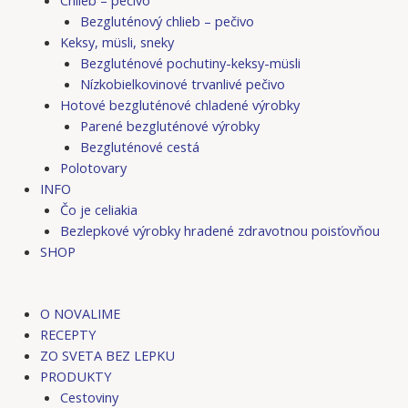
Bezgluténový chlieb – pečivo
Keksy, müsli, sneky
Bezgluténové pochutiny-keksy-müsli
Nízkobielkovinové trvanlivé pečivo
Hotové bezgluténové chladené výrobky
Parené bezgluténové výrobky
Bezgluténové cestá
Polotovary
INFO
Čo je celiakia
Bezlepkové výrobky hradené zdravotnou poisťovňou
SHOP
O NOVALIME
RECEPTY
ZO SVETA BEZ LEPKU
PRODUKTY
Cestoviny