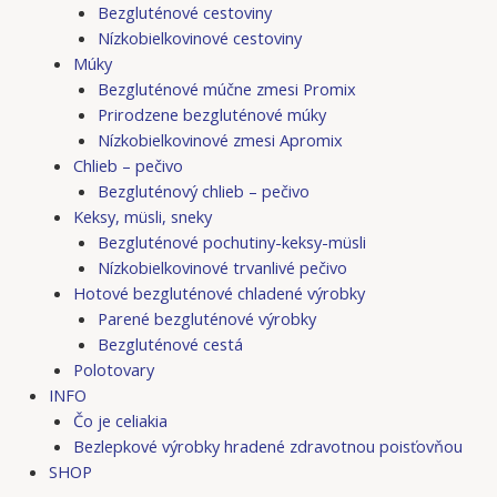
Bezgluténové cestoviny
Nízkobielkovinové cestoviny
Múky
Bezgluténové múčne zmesi Promix
Prirodzene bezgluténové múky
Nízkobielkovinové zmesi Apromix
Chlieb – pečivo
Bezgluténový chlieb – pečivo
Keksy, müsli, sneky
Bezgluténové pochutiny-keksy-müsli
Nízkobielkovinové trvanlivé pečivo
Hotové bezgluténové chladené výrobky
Parené bezgluténové výrobky
Bezgluténové cestá
Polotovary
INFO
Čo je celiakia
Bezlepkové výrobky hradené zdravotnou poisťovňou
SHOP