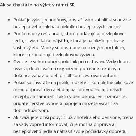
Ak sa chystáte na výlet v rámci SR
Pokiaľ je výlet jednodňový, postačí vám zabaliť si sendvič z
bezlepkového chleba a niekoľko bezlepkových snekov.
Podľa mapky reštaurácií, ktoré podávajú aj bezlepkové
jedlá, si viete ľahko nájsť tú, ktorá je najbližšie pri trase
vášho výletu. Mapky sú dostupné na rôznych portáloch,
ktoré sa zaoberajú bezlepkovou výživou.
Ovocie je veľmi dobrý spoločník pri cestovaní. Vždy dobre
osvieži, doplní vášmu organizmu potrebné tekutiny a
dokonca zabaví aj deti pri dlhšom cestovaní autom.
Pokiaľ sa chystáte na piknik, môžete si kompletné piknikové
menu pripraviť deň alebo aj pár dní vopred aj z našich
receptov a zamraziť. Takto v deň pikniku len rozmrazíte,
pridáte čerstvé ovocie a nápoje a môžete vyraziť za
dobrodružstvom.
Ak zvažujete dlhší pobyt či už v hoteli alebo penzióne, treba
sa vždy vopred informovať, či je možná príprava aj
bezlepkového jedla a nahlásiť svoje požiadavky dopredu.