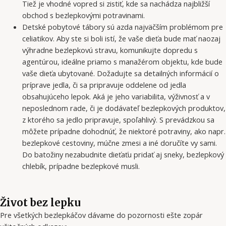
Tiež je vhodné vopred si zistiť, kde sa nachádza najbližší
obchod s bezlepkovými potravinami.
Detské pobytové tábory sú azda najväčším problémom pre
celiatikov. Aby ste si boli istí, že vaše dieťa bude mať naozaj
výhradne bezlepkovú stravu, komunikujte dopredu s
agentúrou, ideálne priamo s manažérom objektu, kde bude
vaše dieťa ubytované. Dožadujte sa detailných informácií o
príprave jedla, či sa pripravuje oddelene od jedla
obsahujúceho lepok. Aká je jeho variabilita, výživnosť a v
neposlednom rade, či je dodávateľ bezlepkových produktov,
z ktorého sa jedlo pripravuje, spoľahlivý. S prevádzkou sa
môžete prípadne dohodnúť, že niektoré potraviny, ako napr.
bezlepkové cestoviny, múčne zmesi a iné doručíte vy sami.
Do batožiny nezabudnite dieťaťu pridať aj sneky, bezlepkový
chlebík, prípadne bezlepkové musli.
Život bez lepku
Pre všetkých bezlepkáčov dávame do pozornosti ešte zopár