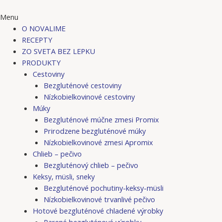
Menu
O NOVALIME
RECEPTY
ZO SVETA BEZ LEPKU
PRODUKTY
Cestoviny
Bezgluténové cestoviny
Nízkobielkovinové cestoviny
Múky
Bezgluténové múčne zmesi Promix
Prirodzene bezgluténové múky
Nízkobielkovinové zmesi Apromix
Chlieb – pečivo
Bezgluténový chlieb – pečivo
Keksy, müsli, sneky
Bezgluténové pochutiny-keksy-müsli
Nízkobielkovinové trvanlivé pečivo
Hotové bezgluténové chladené výrobky
Parené bezgluténové výrobky