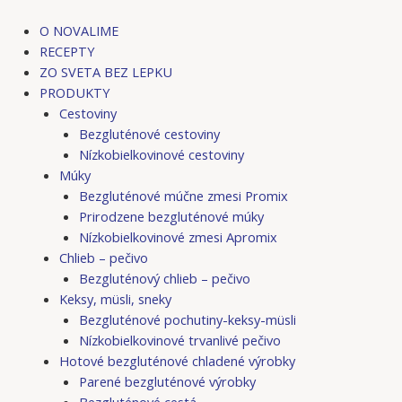
Preskočiť
na
O NOVALIME
obsah
RECEPTY
ZO SVETA BEZ LEPKU
PRODUKTY
Cestoviny
Bezgluténové cestoviny
Nízkobielkovinové cestoviny
Múky
Bezgluténové múčne zmesi Promix
Prirodzene bezgluténové múky
Nízkobielkovinové zmesi Apromix
Chlieb – pečivo
Bezgluténový chlieb – pečivo
Keksy, müsli, sneky
Bezgluténové pochutiny-keksy-müsli
Nízkobielkovinové trvanlivé pečivo
Hotové bezgluténové chladené výrobky
Parené bezgluténové výrobky