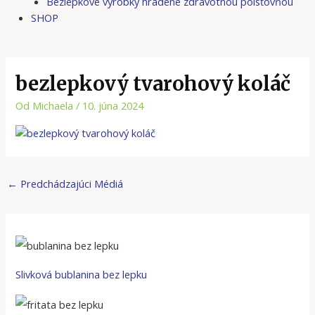
Bezlepkové výrobky hradené zdravotnou poisťovňou
SHOP
bezlepkový tvarohový koláč
Od
Michaela
/
10. júna 2024
←
Predchádzajúci Médiá
Slivková bublanina bez lepku