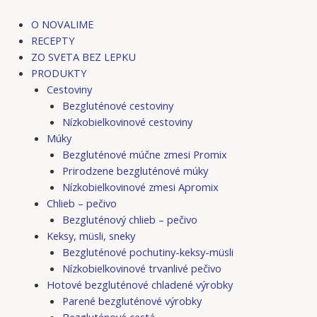
Preskočiť
Post
na
navigation
O NOVALIME
obsah
RECEPTY
ZO SVETA BEZ LEPKU
PRODUKTY
Cestoviny
Bezgluténové cestoviny
Nízkobielkovinové cestoviny
Múky
Bezgluténové múčne zmesi Promix
Prirodzene bezgluténové múky
Nízkobielkovinové zmesi Apromix
Chlieb – pečivo
Bezgluténový chlieb – pečivo
Keksy, müsli, sneky
Bezgluténové pochutiny-keksy-müsli
Nízkobielkovinové trvanlivé pečivo
Hotové bezgluténové chladené výrobky
Parené bezgluténové výrobky