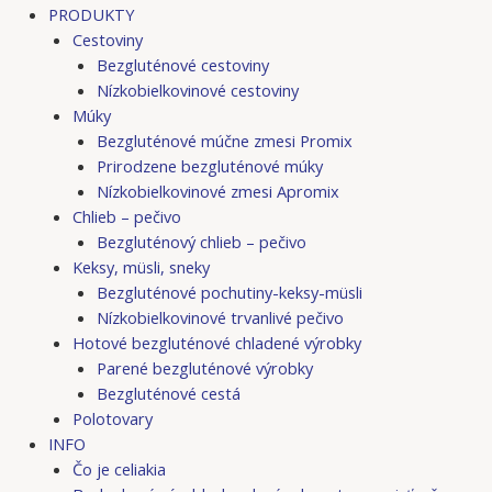
PRODUKTY
Cestoviny
Bezgluténové cestoviny
Nízkobielkovinové cestoviny
Múky
Bezgluténové múčne zmesi Promix
Prirodzene bezgluténové múky
Nízkobielkovinové zmesi Apromix
Chlieb – pečivo
Bezgluténový chlieb – pečivo
Keksy, müsli, sneky
Bezgluténové pochutiny-keksy-müsli
Nízkobielkovinové trvanlivé pečivo
Hotové bezgluténové chladené výrobky
Parené bezgluténové výrobky
Bezgluténové cestá
Polotovary
INFO
Čo je celiakia