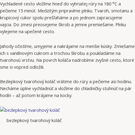
Vychladené cesto vložíme hneď do vyhriatej rúry na 180 °C a
pečieme 15 minút. Medzitým pripravíme plnku. Tvaroh, smotanu a
krupicový cukor spolu prešľaháme a po jednom zapracujeme
vajcia. Do zmesi preosejeme škrob a jemne premiešame. Plnku
vylejeme na upečené cesto.
Jahody očistíme, umyjeme a nakrájame na menšie kúsky. Zmiešame
ich s vanilínovým cukrom a trochou škrobu a poukladáme na
tvarohovú vrstvu. Na povrch koláča nadrobíme zvyšné cesto, ktoré
sme si vopred odložili.
Bezlepkový tvarohový koláč vrátime do rúry a pečieme asi hodinu.
Necháme úplne vychladnúť a vložíme do chladničky stuhnúť na pár
hodín – až potom krájame na kocky.
bezlepkový tvarohový koláč