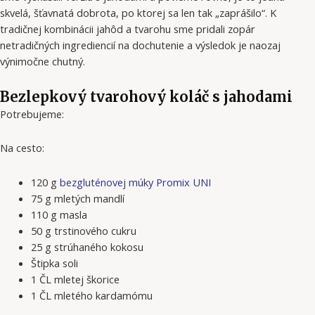
skvelá, šťavnatá dobrota, po ktorej sa len tak „zaprášilo“. K
tradičnej kombinácii jahôd a tvarohu sme pridali zopár
netradičných ingrediencií na dochutenie a výsledok je naozaj
výnimočne chutný.
Bezlepkový tvarohový koláč s jahodami
Potrebujeme:
Na cesto:
120 g
bezgluténovej múky Promix UNI
75 g mletých mandlí
110 g masla
50 g trstinového cukru
25 g strúhaného kokosu
Štipka soli
1 ČL mletej škorice
1 ČL mletého kardamómu