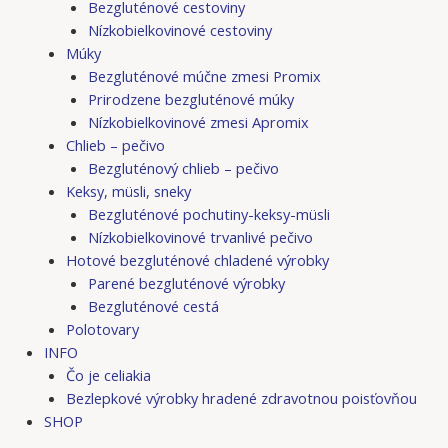
Bezgluténové cestoviny
Nízkobielkovinové cestoviny
Múky
Bezgluténové múčne zmesi Promix
Prirodzene bezgluténové múky
Nízkobielkovinové zmesi Apromix
Chlieb – pečivo
Bezgluténový chlieb – pečivo
Keksy, müsli, sneky
Bezgluténové pochutiny-keksy-müsli
Nízkobielkovinové trvanlivé pečivo
Hotové bezgluténové chladené výrobky
Parené bezgluténové výrobky
Bezgluténové cestá
Polotovary
INFO
Čo je celiakia
Bezlepkové výrobky hradené zdravotnou poisťovňou
SHOP