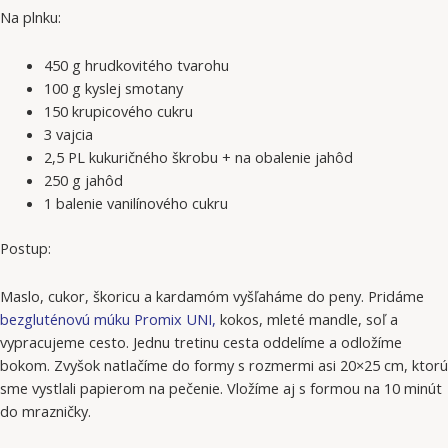
Na plnku:
450 g hrudkovitého tvarohu
100 g kyslej smotany
150 krupicového cukru
3 vajcia
2,5 PL kukuričného škrobu + na obalenie jahôd
250 g jahôd
1 balenie vanilínového cukru
Postup:
Maslo, cukor, škoricu a kardamóm vyšľaháme do peny. Pridáme
bezgluténovú múku Promix UNI,
kokos, mleté mandle, soľ a
vypracujeme cesto. Jednu tretinu cesta oddelíme a odložíme
bokom. Zvyšok natlačíme do formy s rozmermi asi 20×25 cm, ktorú
sme vystlali papierom na pečenie. Vložíme aj s formou na 10 minút
do mrazničky.