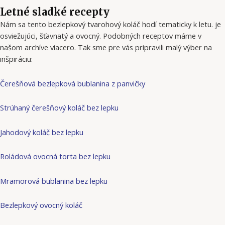
Letné sladké recepty
Nám sa tento bezlepkový tvarohový koláč hodí tematicky k letu. je
osviežujúci, šťavnatý a ovocný. Podobných receptov máme v
našom archíve viacero. Tak sme pre vás pripravili malý výber na
inšpiráciu:
Čerešňová bezlepková bublanina z panvičky
Strúhaný čerešňový koláč bez lepku
Jahodový koláč bez lepku
Roládová ovocná torta bez lepku
Mramorová bublanina bez lepku
Bezlepkový ovocný koláč