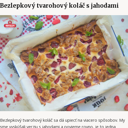
Bezlepkový tvarohový koláč s jahodami
Bezlepkový tvarohový koláč sa dá upiecť na viacero spôsobov. My
sme vyskúšali verziu s jahodami a povieme rovno, je to jedna