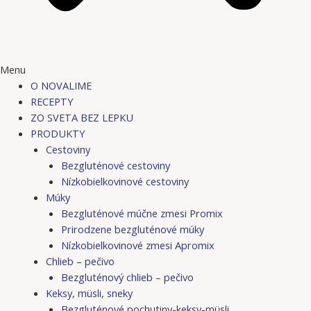
Menu
O NOVALIME
RECEPTY
ZO SVETA BEZ LEPKU
PRODUKTY
Cestoviny
Bezgluténové cestoviny
Nízkobielkovinové cestoviny
Múky
Bezgluténové múčne zmesi Promix
Prirodzene bezgluténové múky
Nízkobielkovinové zmesi Apromix
Chlieb – pečivo
Bezgluténový chlieb – pečivo
Keksy, müsli, sneky
Bezgluténové pochutiny-keksy-müsli