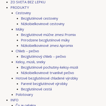
ZO SVETA BEZ LEPKU
PRODUKTY
Cestoviny
Bezgluténové cestoviny
Nízkobielkovinové cestoviny
Múky
Bezgluténové múčne zmesi Promix
Prirodzene bezgluténové múky
Nízkobielkovinové zmesi Apromix
Chlieb – pečivo
Bezgluténový chlieb – pečivo
Keksy, müsli, sneky
Bezgluténové pochutiny-keksy-müsli
Nízkobielkovinové trvanlivé pečivo
Hotové bezgluténové chladené výrobky
Parené bezgluténové výrobky
Bezgluténové cestá
Polotovary
INFO
Čo je celiakia