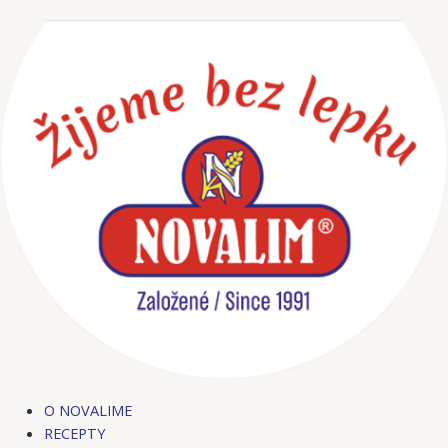
Preskočiť
na
obsah
O NOVALIME
RECEPTY