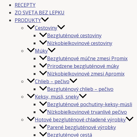
RECEPTY
ZO SVETA BEZ LEPKU
PRODUKTY
Cestoviny
Bezgluténové cestoviny
Nízkobielkovinové cestoviny
Múky
Bezgluténové múčne zmesi Promix
Prirodzene bezgluténové múky
Nízkobielkovinové zmesi Apromix
Chlieb – pečivo
Bezgluténový chlieb – pečivo
Keksy, müsli, sneky
Bezgluténové pochutiny-keksy-müsli
Nízkobielkovinové trvanlivé pečivo
Hotové bezgluténové chladené výrobky
Parené bezgluténové výrobky
Bezgluténové cestá