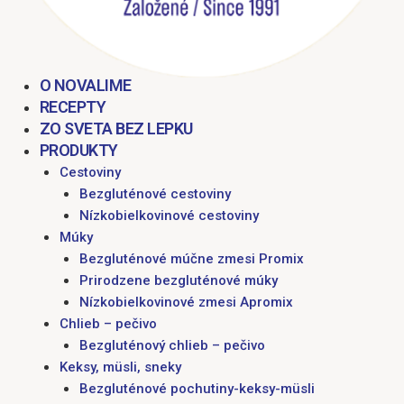
O NOVALIME
RECEPTY
ZO SVETA BEZ LEPKU
PRODUKTY
Cestoviny
Bezgluténové cestoviny
Nízkobielkovinové cestoviny
Múky
Bezgluténové múčne zmesi Promix
Prirodzene bezgluténové múky
Nízkobielkovinové zmesi Apromix
Chlieb – pečivo
Bezgluténový chlieb – pečivo
Keksy, müsli, sneky
Bezgluténové pochutiny-keksy-müsli