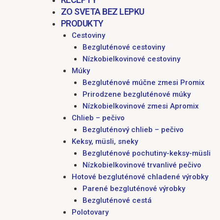
ZO SVETA BEZ LEPKU
PRODUKTY
Cestoviny
Bezgluténové cestoviny
Nízkobielkovinové cestoviny
Múky
Bezgluténové múčne zmesi Promix
Prirodzene bezgluténové múky
Nízkobielkovinové zmesi Apromix
Chlieb – pečivo
Bezgluténový chlieb – pečivo
Keksy, müsli, sneky
Bezgluténové pochutiny-keksy-müsli
Nízkobielkovinové trvanlivé pečivo
Hotové bezgluténové chladené výrobky
Parené bezgluténové výrobky
Bezgluténové cestá
Polotovary