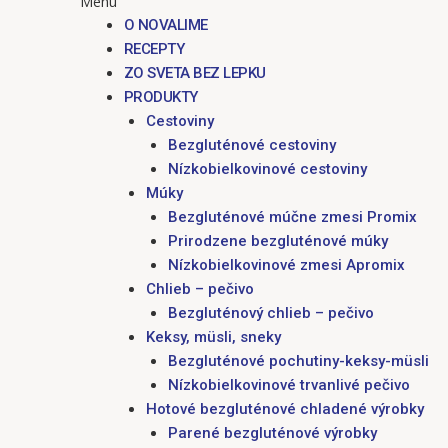
Menu
O NOVALIME
RECEPTY
ZO SVETA BEZ LEPKU
PRODUKTY
Cestoviny
Bezgluténové cestoviny
Nízkobielkovinové cestoviny
Múky
Bezgluténové múčne zmesi Promix
Prirodzene bezgluténové múky
Nízkobielkovinové zmesi Apromix
Chlieb – pečivo
Bezgluténový chlieb – pečivo
Keksy, müsli, sneky
Bezgluténové pochutiny-keksy-müsli
Nízkobielkovinové trvanlivé pečivo
Hotové bezgluténové chladené výrobky
Parené bezgluténové výrobky