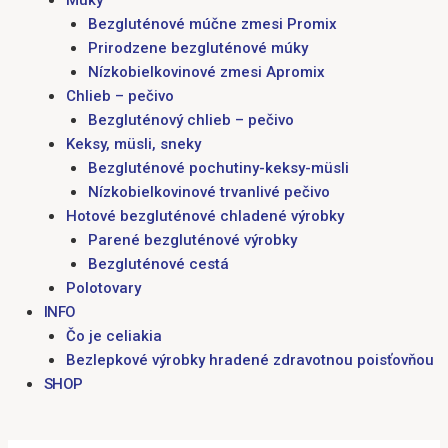
Múky
Bezgluténové múčne zmesi Promix
Prirodzene bezgluténové múky
Nízkobielkovinové zmesi Apromix
Chlieb – pečivo
Bezgluténový chlieb – pečivo
Keksy, müsli, sneky
Bezgluténové pochutiny-keksy-müsli
Nízkobielkovinové trvanlivé pečivo
Hotové bezgluténové chladené výrobky
Parené bezgluténové výrobky
Bezgluténové cestá
Polotovary
INFO
Čo je celiakia
Bezlepkové výrobky hradené zdravotnou poisťovňou
SHOP