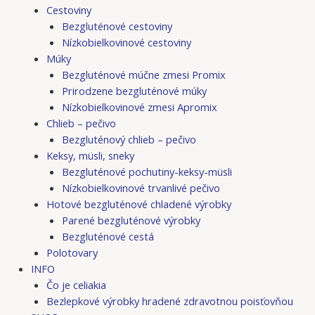
Cestoviny
Bezgluténové cestoviny
Nízkobielkovinové cestoviny
Múky
Bezgluténové múčne zmesi Promix
Prirodzene bezgluténové múky
Nízkobielkovinové zmesi Apromix
Chlieb – pečivo
Bezgluténový chlieb – pečivo
Keksy, müsli, sneky
Bezgluténové pochutiny-keksy-müsli
Nízkobielkovinové trvanlivé pečivo
Hotové bezgluténové chladené výrobky
Parené bezgluténové výrobky
Bezgluténové cestá
Polotovary
INFO
Čo je celiakia
Bezlepkové výrobky hradené zdravotnou poisťovňou