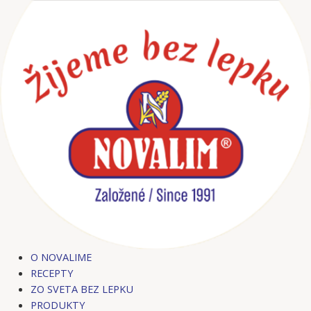
Preskočiť
Post
na
navigation
obsah
O NOVALIME
RECEPTY
ZO SVETA BEZ LEPKU
PRODUKTY