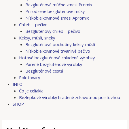
Bezgluténové múčne zmesi Promix
Prirodzene bezgluténové múky
Nízkobielkovinové zmesi Apromix
Chlieb – pečivo
Bezgluténový chlieb – pečivo
Keksy, müsli, sneky
Bezgluténové pochutiny-keksy-müsli
Nízkobielkovinové trvanlivé pečivo
Hotové bezgluténové chladené výrobky
Parené bezgluténové výrobky
Bezgluténové cestá
Polotovary
INFO
Čo je celiakia
Bezlepkové výrobky hradené zdravotnou poisťovňou
SHOP