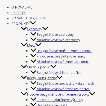
O NOVALIME
RECEPTY
ZO SVETA BEZ LEPKU
PRODUKTY
Cestoviny
Bezgluténové cestoviny
Nízkobielkovinové cestoviny
Múky
Bezgluténové múčne zmesi Promix
Prirodzene bezgluténové múky
Nízkobielkovinové zmesi Apromix
Chlieb – pečivo
Bezgluténový chlieb – pečivo
Keksy, müsli, sneky
Bezgluténové pochutiny-keksy-müsli
Nízkobielkovinové trvanlivé pečivo
Hotové bezgluténové chladené výrobky
Parené bezgluténové výrobky
Bezgluténové cestá