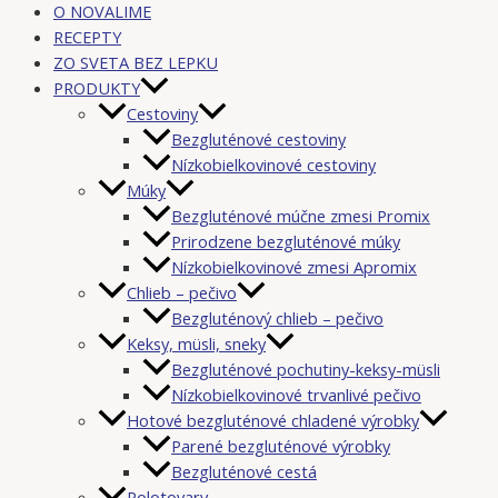
O NOVALIME
RECEPTY
ZO SVETA BEZ LEPKU
PRODUKTY
Cestoviny
Bezgluténové cestoviny
Nízkobielkovinové cestoviny
Múky
Bezgluténové múčne zmesi Promix
Prirodzene bezgluténové múky
Nízkobielkovinové zmesi Apromix
Chlieb – pečivo
Bezgluténový chlieb – pečivo
Keksy, müsli, sneky
Bezgluténové pochutiny-keksy-müsli
Nízkobielkovinové trvanlivé pečivo
Hotové bezgluténové chladené výrobky
Parené bezgluténové výrobky
Bezgluténové cestá
Polotovary