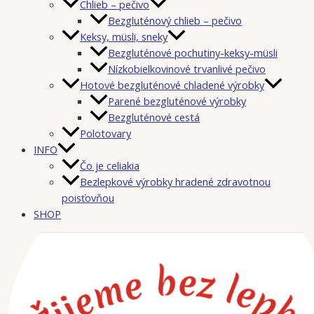
Chlieb – pečivo
Bezgluténový chlieb – pečivo
Keksy, müsli, sneky
Bezgluténové pochutiny-keksy-müsli
Nízkobielkovinové trvanlivé pečivo
Hotové bezgluténové chladené výrobky
Parené bezgluténové výrobky
Bezgluténové cestá
Polotovary
INFO
Čo je celiakia
Bezlepkové výrobky hradené zdravotnou
poisťovňou
SHOP