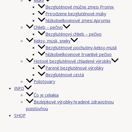
Bezgluténové múčne zmesi Promix
Prirodzene bezgluténové múky
Nízkobielkovinové zmesi Apromix
Chlieb – pečivo
Bezgluténový chlieb – pečivo
Keksy, müsli, sneky
Bezgluténové pochutiny-keksy-müsli
Nízkobielkovinové trvanlivé pečivo
Hotové bezgluténové chladené výrobky
Parené bezgluténové výrobky
Bezgluténové cestá
Polotovary
INFO
Čo je celiakia
Bezlepkové výrobky hradené zdravotnou
poisťovňou
SHOP