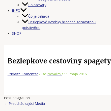
Polotovary
INFO
Čo je celiakia
Bezlepkové výrobky hradené zdravotnou
poisťovňou
SHOP
Bezlepkove_cestoviny_spaget
Pridajte Komentár
/ Od
Novalim
/
11. mája 2016
Post navigation
←
Predchádzajúci Médiá