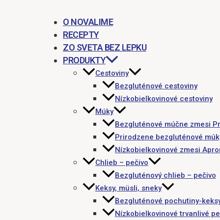
O NOVALIME
RECEPTY
ZO SVETA BEZ LEPKU
PRODUKTY
Cestoviny
Bezgluténové cestoviny
Nízkobielkovinové cestoviny
Múky
Bezgluténové múčne zmesi P
Prirodzene bezgluténové múk
Nízkobielkovinové zmesi Apr
Chlieb – pečivo
Bezgluténový chlieb – pečivo
Keksy, müsli, sneky
Bezgluténové pochutiny-keks
Nízkobielkovinové trvanlivé pe