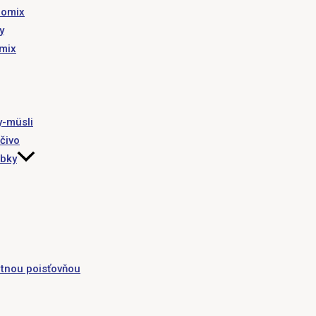
romix
y
omix
y-müsli
čivo
obky
tnou poisťovňou