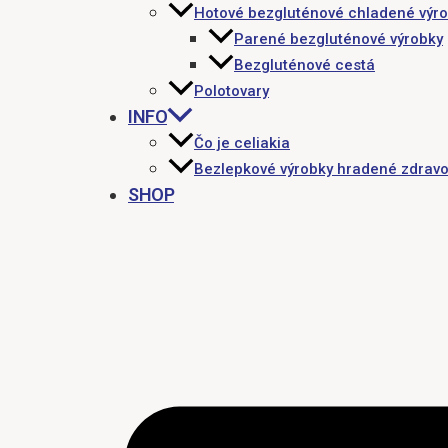
Hotové bezgluténové chladené výr
Parené bezgluténové výrobky
Bezgluténové cestá
Polotovary
INFO
Čo je celiakia
Bezlepkové výrobky hradené zdravo
SHOP