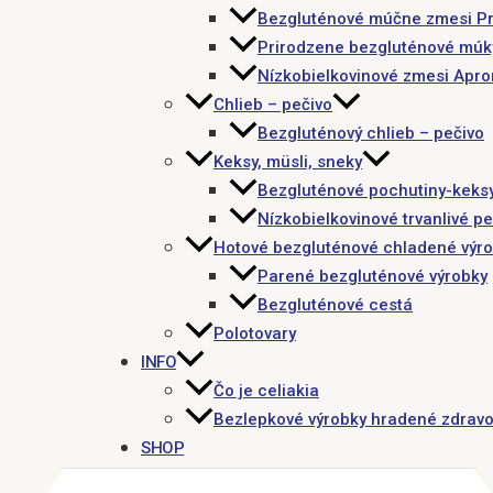
Bezgluténové múčne zmesi P
Prirodzene bezgluténové múk
Nízkobielkovinové zmesi Apr
Chlieb – pečivo
Bezgluténový chlieb – pečivo
Keksy, müsli, sneky
Bezgluténové pochutiny-keks
Nízkobielkovinové trvanlivé pe
Hotové bezgluténové chladené výr
Parené bezgluténové výrobky
Bezgluténové cestá
Polotovary
INFO
Čo je celiakia
Bezlepkové výrobky hradené zdravo
SHOP