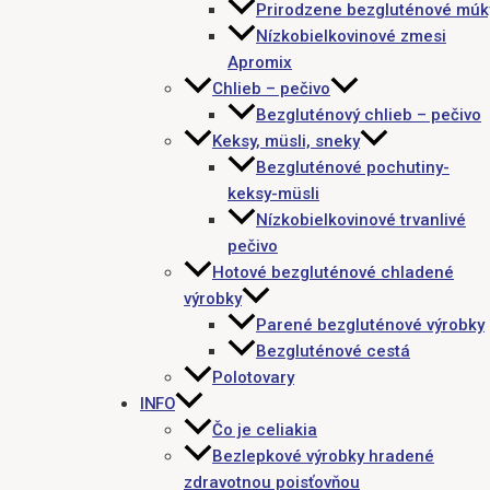
Prirodzene bezgluténové múk
Nízkobielkovinové zmesi
Apromix
Chlieb – pečivo
Bezgluténový chlieb – pečivo
Keksy, müsli, sneky
Bezgluténové pochutiny-
keksy-müsli
Nízkobielkovinové trvanlivé
pečivo
Hotové bezgluténové chladené
výrobky
Parené bezgluténové výrobky
Bezgluténové cestá
Polotovary
INFO
Čo je celiakia
Bezlepkové výrobky hradené
zdravotnou poisťovňou