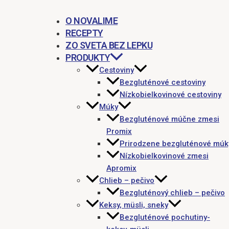
O NOVALIME
RECEPTY
ZO SVETA BEZ LEPKU
PRODUKTY
Cestoviny
Bezgluténové cestoviny
Nízkobielkovinové cestoviny
Múky
Bezgluténové múčne zmesi
Promix
Prirodzene bezgluténové múk
Nízkobielkovinové zmesi
Apromix
Chlieb – pečivo
Bezgluténový chlieb – pečivo
Keksy, müsli, sneky
Bezgluténové pochutiny-