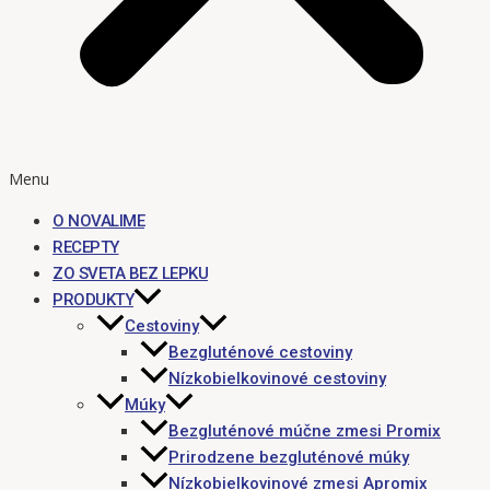
Menu
O NOVALIME
RECEPTY
ZO SVETA BEZ LEPKU
PRODUKTY
Cestoviny
Bezgluténové cestoviny
Nízkobielkovinové cestoviny
Múky
Bezgluténové múčne zmesi Promix
Prirodzene bezgluténové múky
Nízkobielkovinové zmesi Apromix