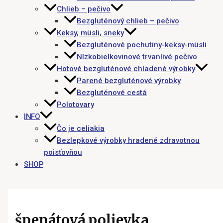
Chlieb – pečivo
Bezgluténový chlieb – pečivo
Keksy, müsli, sneky
Bezgluténové pochutiny-keksy-müsli
Nízkobielkovinové trvanlivé pečivo
Hotové bezgluténové chladené výrobky
Parené bezgluténové výrobky
Bezgluténové cestá
Polotovary
INFO
Čo je celiakia
Bezlepkové výrobky hradené zdravotnou
poisťovňou
SHOP
špenátová polievka