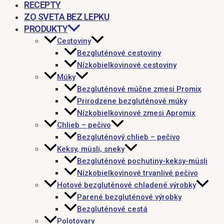
RECEPTY
ZO SVETA BEZ LEPKU
PRODUKTY
Cestoviny
Bezgluténové cestoviny
Nízkobielkovinové cestoviny
Múky
Bezgluténové múčne zmesi Promix
Prirodzene bezgluténové múky
Nízkobielkovinové zmesi Apromix
Chlieb – pečivo
Bezgluténový chlieb – pečivo
Keksy, müsli, sneky
Bezgluténové pochutiny-keksy-müsli
Nízkobielkovinové trvanlivé pečivo
Hotové bezgluténové chladené výrobky
Parené bezgluténové výrobky
Bezgluténové cestá
Polotovary