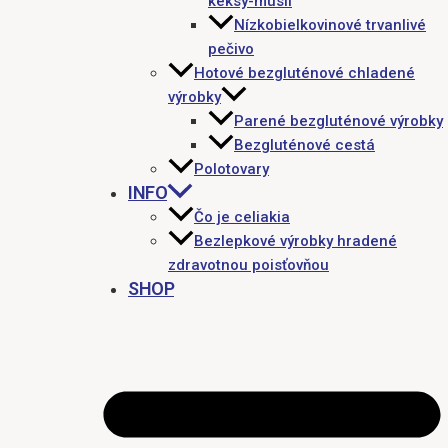
keksy-müsli
Nízkobielkovinové trvanlivé
pečivo
Hotové bezgluténové chladené
výrobky
Parené bezgluténové výrobky
Bezgluténové cestá
Polotovary
INFO
Čo je celiakia
Bezlepkové výrobky hradené
zdravotnou poisťovňou
SHOP