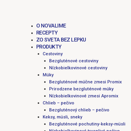
obsah
O NOVALIME
RECEPTY
ZO SVETA BEZ LEPKU
PRODUKTY
Cestoviny
Bezgluténové cestoviny
Nízkobielkovinové cestoviny
Múky
Bezgluténové múčne zmesi Promix
Prirodzene bezgluténové múky
Nízkobielkovinové zmesi Apromix
Chlieb – pečivo
Bezgluténový chlieb – pečivo
Keksy, müsli, sneky
Bezgluténové pochutiny-keksy-müsli