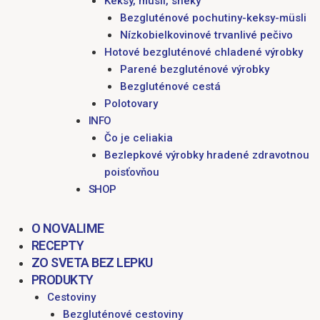
Keksy, müsli, sneky
Bezgluténové pochutiny-keksy-müsli
Nízkobielkovinové trvanlivé pečivo
Hotové bezgluténové chladené výrobky
Parené bezgluténové výrobky
Bezgluténové cestá
Polotovary
INFO
Čo je celiakia
Bezlepkové výrobky hradené zdravotnou
poisťovňou
SHOP
O NOVALIME
RECEPTY
ZO SVETA BEZ LEPKU
PRODUKTY
Cestoviny
Bezgluténové cestoviny