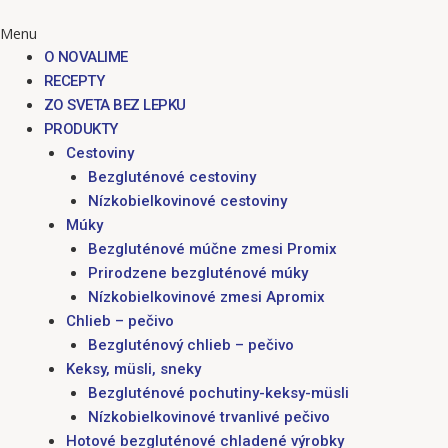
Menu
O NOVALIME
RECEPTY
ZO SVETA BEZ LEPKU
PRODUKTY
Cestoviny
Bezgluténové cestoviny
Nízkobielkovinové cestoviny
Múky
Bezgluténové múčne zmesi Promix
Prirodzene bezgluténové múky
Nízkobielkovinové zmesi Apromix
Chlieb – pečivo
Bezgluténový chlieb – pečivo
Keksy, müsli, sneky
Bezgluténové pochutiny-keksy-müsli
Nízkobielkovinové trvanlivé pečivo
Hotové bezgluténové chladené výrobky