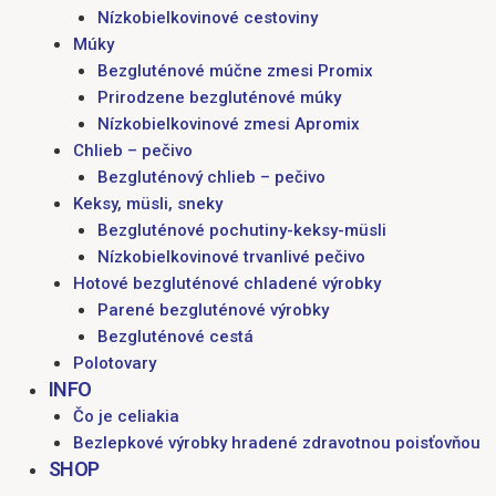
Nízkobielkovinové cestoviny
Múky
Bezgluténové múčne zmesi Promix
Prirodzene bezgluténové múky
Nízkobielkovinové zmesi Apromix
Chlieb – pečivo
Bezgluténový chlieb – pečivo
Keksy, müsli, sneky
Bezgluténové pochutiny-keksy-müsli
Nízkobielkovinové trvanlivé pečivo
Hotové bezgluténové chladené výrobky
Parené bezgluténové výrobky
Bezgluténové cestá
Polotovary
INFO
Čo je celiakia
Bezlepkové výrobky hradené zdravotnou poisťovňou
SHOP