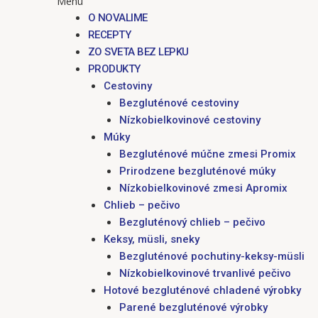
Menu
O NOVALIME
RECEPTY
ZO SVETA BEZ LEPKU
PRODUKTY
Cestoviny
Bezgluténové cestoviny
Nízkobielkovinové cestoviny
Múky
Bezgluténové múčne zmesi Promix
Prirodzene bezgluténové múky
Nízkobielkovinové zmesi Apromix
Chlieb – pečivo
Bezgluténový chlieb – pečivo
Keksy, müsli, sneky
Bezgluténové pochutiny-keksy-müsli
Nízkobielkovinové trvanlivé pečivo
Hotové bezgluténové chladené výrobky
Parené bezgluténové výrobky