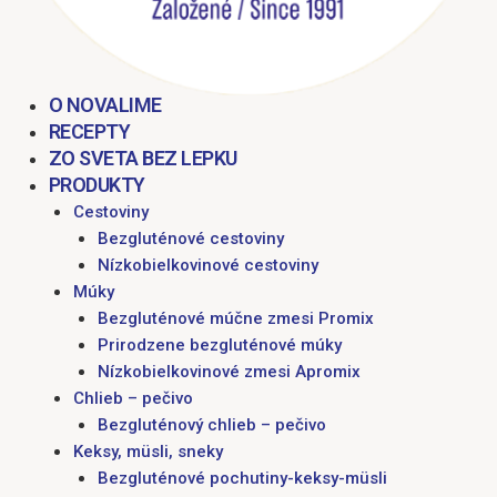
O NOVALIME
RECEPTY
ZO SVETA BEZ LEPKU
PRODUKTY
Cestoviny
Bezgluténové cestoviny
Nízkobielkovinové cestoviny
Múky
Bezgluténové múčne zmesi Promix
Prirodzene bezgluténové múky
Nízkobielkovinové zmesi Apromix
Chlieb – pečivo
Bezgluténový chlieb – pečivo
Keksy, müsli, sneky
Bezgluténové pochutiny-keksy-müsli