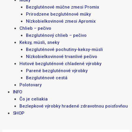
Múky
Bezgluténové múčne zmesi Promix
Prirodzene bezgluténové múky
Nízkobielkovinové zmesi Apromix
Chlieb – pečivo
Bezgluténový chlieb – pečivo
Keksy, müsli, sneky
Bezgluténové pochutiny-keksy-müsli
Nízkobielkovinové trvanlivé pečivo
Hotové bezgluténové chladené výrobky
Parené bezgluténové výrobky
Bezgluténové cestá
Polotovary
INFO
Čo je celiakia
Bezlepkové výrobky hradené zdravotnou poisťovňou
SHOP