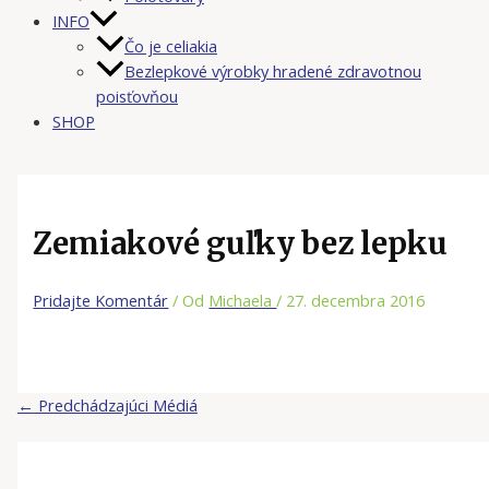
INFO
Čo je celiakia
Bezlepkové výrobky hradené zdravotnou
poisťovňou
SHOP
Zemiakové guľky bez lepku
Pridajte Komentár
/ Od
Michaela
/
27. decembra 2016
←
Predchádzajúci Médiá