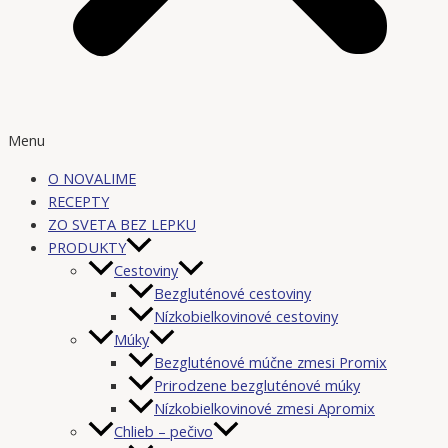
Menu
O NOVALIME
RECEPTY
ZO SVETA BEZ LEPKU
PRODUKTY
Cestoviny
Bezgluténové cestoviny
Nízkobielkovinové cestoviny
Múky
Bezgluténové múčne zmesi Promix
Prirodzene bezgluténové múky
Nízkobielkovinové zmesi Apromix
Chlieb – pečivo