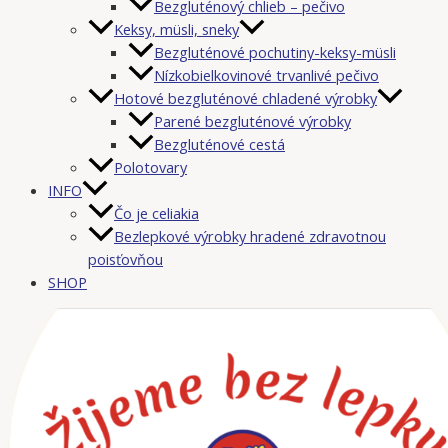
Bezgluténový chlieb – pečivo
Keksy, müsli, sneky
Bezgluténové pochutiny-keksy-müsli
Nízkobielkovinové trvanlivé pečivo
Hotové bezgluténové chladené výrobky
Parené bezgluténové výrobky
Bezgluténové cestá
Polotovary
INFO
Čo je celiakia
Bezlepkové výrobky hradené zdravotnou
poisťovňou
SHOP