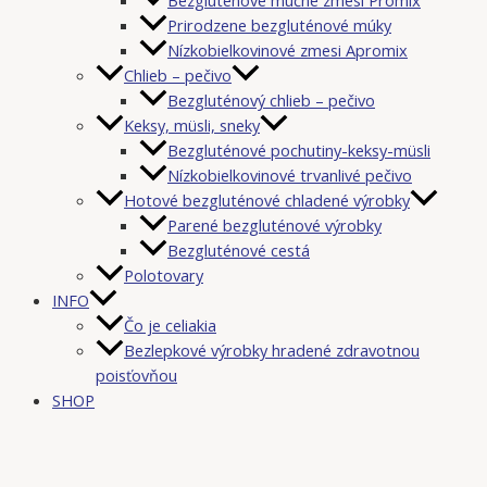
Prirodzene bezgluténové múky
Nízkobielkovinové zmesi Apromix
Chlieb – pečivo
Bezgluténový chlieb – pečivo
Keksy, müsli, sneky
Bezgluténové pochutiny-keksy-müsli
Nízkobielkovinové trvanlivé pečivo
Hotové bezgluténové chladené výrobky
Parené bezgluténové výrobky
Bezgluténové cestá
Polotovary
INFO
Čo je celiakia
Bezlepkové výrobky hradené zdravotnou
poisťovňou
SHOP