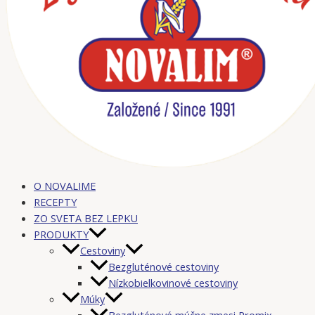
O NOVALIME
RECEPTY
ZO SVETA BEZ LEPKU
PRODUKTY
Cestoviny
Bezgluténové cestoviny
Nízkobielkovinové cestoviny
Múky
Bezgluténové múčne zmesi Promix