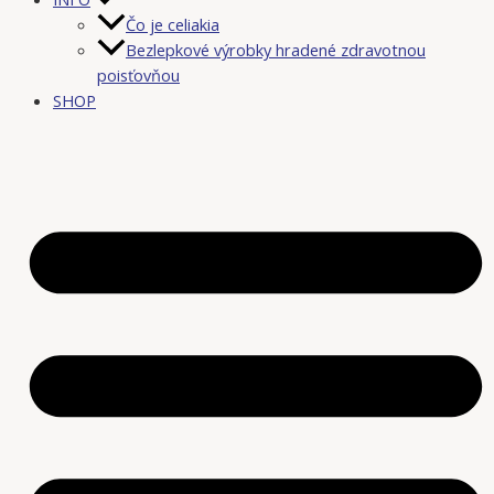
Čo je celiakia
Bezlepkové výrobky hradené zdravotnou
poisťovňou
SHOP