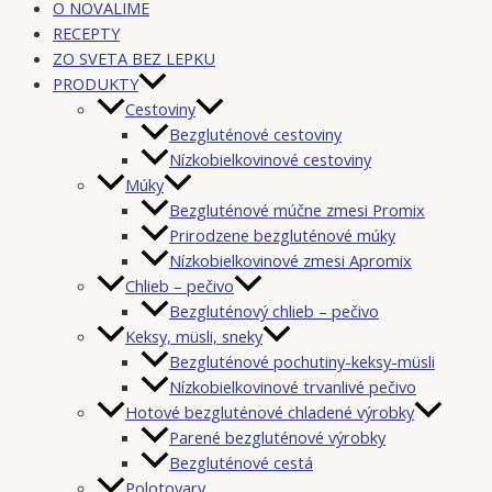
O NOVALIME
RECEPTY
ZO SVETA BEZ LEPKU
PRODUKTY
Cestoviny
Bezgluténové cestoviny
Nízkobielkovinové cestoviny
Múky
Bezgluténové múčne zmesi Promix
Prirodzene bezgluténové múky
Nízkobielkovinové zmesi Apromix
Chlieb – pečivo
Bezgluténový chlieb – pečivo
Keksy, müsli, sneky
Bezgluténové pochutiny-keksy-müsli
Nízkobielkovinové trvanlivé pečivo
Hotové bezgluténové chladené výrobky
Parené bezgluténové výrobky
Bezgluténové cestá
Polotovary