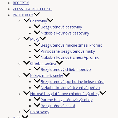
RECEPTY
ZO SVETA BEZ LEPKU
PRODUKTY
Cestoviny
Bezgluténové cestoviny
Nízkobielkovinové cestoviny
Múky
Bezgluténové múčne zmesi Promix
Prirodzene bezgluténové múky
Nízkobielkovinové zmesi Apromix
Chlieb – pečivo
Bezgluténový chlieb – pečivo
Keksy, müsli, sneky
Bezgluténové pochutiny-keksy-müsli
Nízkobielkovinové trvanlivé pečivo
Hotové bezgluténové chladené výrobky
Parené bezgluténové výrobky
Bezgluténové cestá
Polotovary
INFO