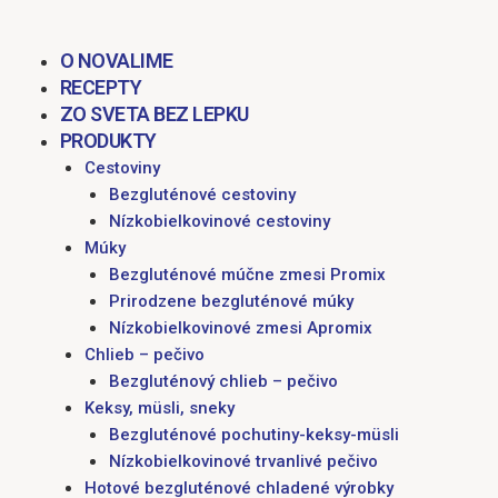
obsah
M
O NOVALIME
RECEPTY
ZO SVETA BEZ LEPKU
PRODUKTY
Cestoviny
Bezgluténové cestoviny
Nízkobielkovinové cestoviny
Múky
Bezgluténové múčne zmesi Promix
Prirodzene bezgluténové múky
Nízkobielkovinové zmesi Apromix
Chlieb – pečivo
Bezgluténový chlieb – pečivo
Keksy, müsli, sneky
Bezgluténové pochutiny-keksy-müsli
Nízkobielkovinové trvanlivé pečivo
Hotové bezgluténové chladené výrobky