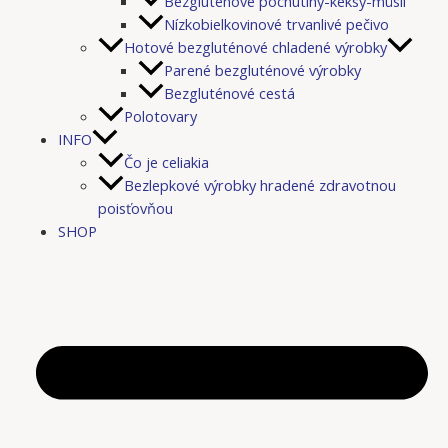
Bezgluténové pochutiny-keksy-müsli
Nízkobielkovinové trvanlivé pečivo
Hotové bezgluténové chladené výrobky
Parené bezgluténové výrobky
Bezgluténové cestá
Polotovary
INFO
Čo je celiakia
Bezlepkové výrobky hradené zdravotnou
poisťovňou
SHOP