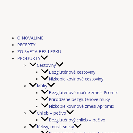
Preskočiť
na
obsah
O NOVALIME
RECEPTY
ZO SVETA BEZ LEPKU
PRODUKTY
Cestoviny
Bezgluténové cestoviny
Nízkobielkovinové cestoviny
Múky
Bezgluténové múčne zmesi Promix
Prirodzene bezgluténové múky
Nízkobielkovinové zmesi Apromix
Chlieb – pečivo
Bezgluténový chlieb – pečivo
Keksy, müsli, sneky