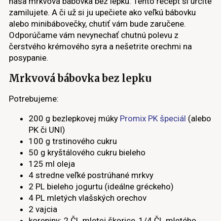
naša mrkvová bábovka bez lepku. Tento recept si určite
zamilujete. A či už si ju upečiete ako veľkú bábovku
alebo minibábovečky, chutiť vám bude zaručene.
Odporúčame vám nevynechať chutnú polevu z
čerstvého krémového syra a nešetrite orechmi na
posypanie.
Mrkvová bábovka bez lepku
Potrebujeme:
200 g bezlepkovej múky
Promix PK špeciál
(alebo
PK či UNI)
100 g trstinového cukru
50 g kryštálového cukru bieleho
125 ml oleja
4 stredne veľké postrúhané mrkvy
2 PL bieleho jogurtu (ideálne gréckeho)
4 PL mletých vlašských orechov
2 vajcia
koreniny: 2 ČL mletej škorice, 1/4 ČL mletého