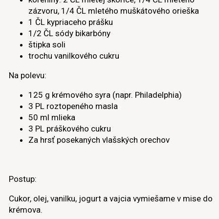
zázvoru, 1/4 ČL mletého muškátového orieška
1 ČL kypriaceho prášku
1/2 ČL sódy bikarbóny
štipka soli
trochu vanilkového cukru
Na polevu:
125 g krémového syra (napr. Philadelphia)
3 PL roztopeného masla
50 ml mlieka
3 PL práškového cukru
Za hrsť posekaných vlašských orechov
Postup:
Cukor, olej, vanilku, jogurt a vajcia vymiešame v mise do
krémova.