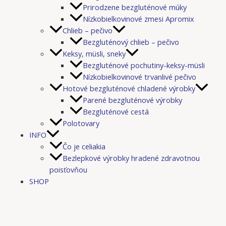
Prirodzene bezgluténové múky
Nízkobielkovinové zmesi Apromix
Chlieb – pečivo
Bezgluténový chlieb – pečivo
Keksy, müsli, sneky
Bezgluténové pochutiny-keksy-müsli
Nízkobielkovinové trvanlivé pečivo
Hotové bezgluténové chladené výrobky
Parené bezgluténové výrobky
Bezgluténové cestá
Polotovary
INFO
Čo je celiakia
Bezlepkové výrobky hradené zdravotnou
poisťovňou
SHOP