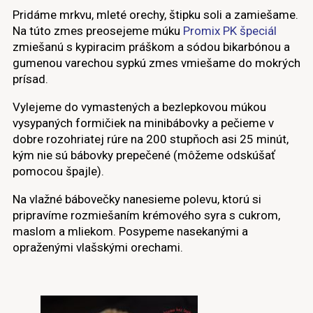
Pridáme mrkvu, mleté orechy, štipku soli a zamiešame.
Na túto zmes preosejeme múku
Promix PK špeciál
zmiešanú s kypiracim práškom a sódou bikarbónou a
gumenou varechou sypkú zmes vmiešame do mokrých
prísad.
Vylejeme do vymastených a bezlepkovou múkou
vysypaných formičiek na minibábovky a pečieme v
dobre rozohriatej rúre na 200 stupňoch asi 25 minút,
kým nie sú bábovky prepečené (môžeme odskúšať
pomocou špajle).
Na vlažné bábovečky nanesieme polevu, ktorú si
pripravíme rozmiešaním krémového syra s cukrom,
maslom a mliekom. Posypeme nasekanými a
opraženými vlašskými orechami.