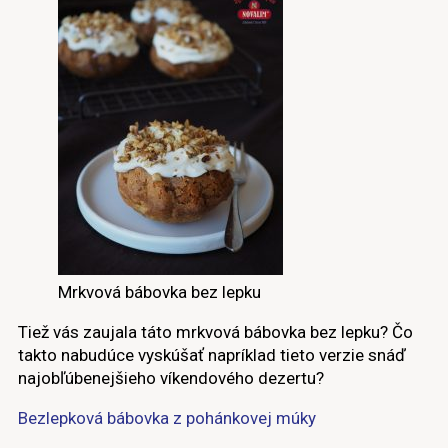
Mrkvová bábovka bez lepku
Tiež vás zaujala táto mrkvová bábovka bez lepku? Čo
takto nabudúce vyskúšať napríklad tieto verzie snáď
najobľúbenejšieho víkendového dezertu?
Bezlepková bábovka z pohánkovej múky