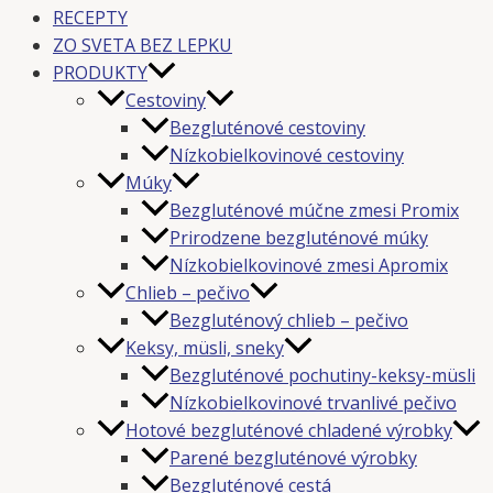
RECEPTY
ZO SVETA BEZ LEPKU
PRODUKTY
Cestoviny
Bezgluténové cestoviny
Nízkobielkovinové cestoviny
Múky
Bezgluténové múčne zmesi Promix
Prirodzene bezgluténové múky
Nízkobielkovinové zmesi Apromix
Chlieb – pečivo
Bezgluténový chlieb – pečivo
Keksy, müsli, sneky
Bezgluténové pochutiny-keksy-müsli
Nízkobielkovinové trvanlivé pečivo
Hotové bezgluténové chladené výrobky
Parené bezgluténové výrobky
Bezgluténové cestá