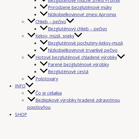
Prirodzene bezgluténové múky
Nízkobielkovinové zmesi Apromix
Chlieb – pečivo
Bezgluténový chlieb – pečivo
Keksy, müsli, sneky
Bezgluténové pochutiny-keksy-müsli
Nízkobielkovinové trvanlivé pečivo
Hotové bezgluténové chladené výrobky
Parené bezgluténové výrobky
Bezgluténové cestá
Polotovary
INFO
Čo je celiakia
Bezlepkové výrobky hradené zdravotnou
poisťovňou
SHOP