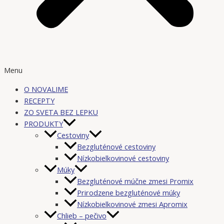
Menu
O NOVALIME
RECEPTY
ZO SVETA BEZ LEPKU
PRODUKTY
Cestoviny
Bezgluténové cestoviny
Nízkobielkovinové cestoviny
Múky
Bezgluténové múčne zmesi Promix
Prirodzene bezgluténové múky
Nízkobielkovinové zmesi Apromix
Chlieb – pečivo