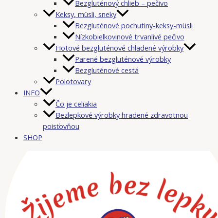
Bezgluténový chlieb – pečivo
Keksy, müsli, sneky
Bezgluténové pochutiny-keksy-müsli
Nízkobielkovinové trvanlivé pečivo
Hotové bezgluténové chladené výrobky
Parené bezgluténové výrobky
Bezgluténové cestá
Polotovary
INFO
Čo je celiakia
Bezlepkové výrobky hradené zdravotnou
poisťovňou
SHOP