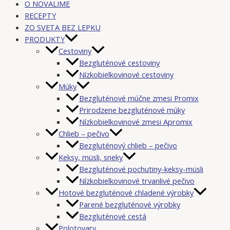
O NOVALIME
RECEPTY
ZO SVETA BEZ LEPKU
PRODUKTY
Cestoviny
Bezgluténové cestoviny
Nízkobielkovinové cestoviny
Múky
Bezgluténové múčne zmesi Promix
Prirodzene bezgluténové múky
Nízkobielkovinové zmesi Apromix
Chlieb – pečivo
Bezgluténový chlieb – pečivo
Keksy, müsli, sneky
Bezgluténové pochutiny-keksy-müsli
Nízkobielkovinové trvanlivé pečivo
Hotové bezgluténové chladené výrobky
Parené bezgluténové výrobky
Bezgluténové cestá
Polotovary