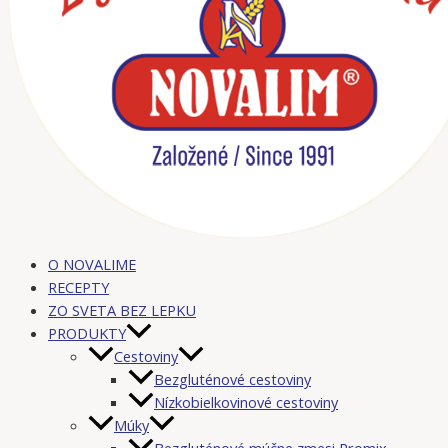
O NOVALIME
RECEPTY
ZO SVETA BEZ LEPKU
PRODUKTY
Cestoviny
Bezgluténové cestoviny
Nízkobielkovinové cestoviny
Múky
Bezgluténové múčne zmesi Promix