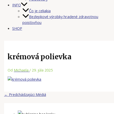
INFO
Čo je celiakia
Bezlepkové výrobky hradené zdravotnou
poisťovňou
SHOP
krémová polievka
Od
Michaela
/
29. júla 2025
←
Predchádzajúci Médiá