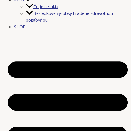
Čo je celiakia
Bezlepkové výrobky hradené zdravotnou
poisťovňou
SHOP