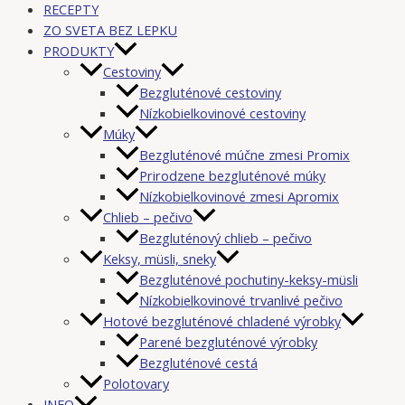
RECEPTY
ZO SVETA BEZ LEPKU
PRODUKTY
Cestoviny
Bezgluténové cestoviny
Nízkobielkovinové cestoviny
Múky
Bezgluténové múčne zmesi Promix
Prirodzene bezgluténové múky
Nízkobielkovinové zmesi Apromix
Chlieb – pečivo
Bezgluténový chlieb – pečivo
Keksy, müsli, sneky
Bezgluténové pochutiny-keksy-müsli
Nízkobielkovinové trvanlivé pečivo
Hotové bezgluténové chladené výrobky
Parené bezgluténové výrobky
Bezgluténové cestá
Polotovary
INFO