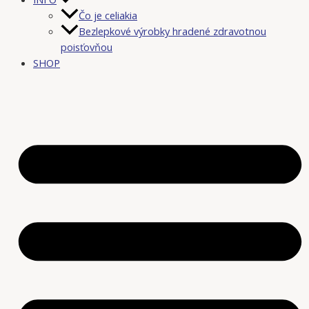
Čo je celiakia
Bezlepkové výrobky hradené zdravotnou
poisťovňou
SHOP