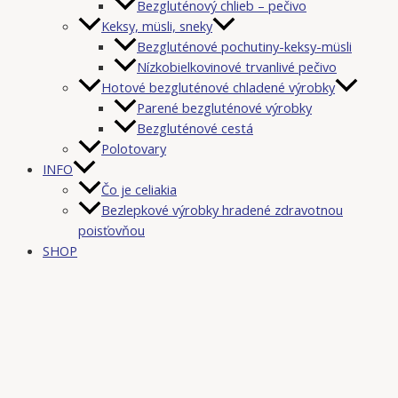
Bezgluténový chlieb – pečivo
Keksy, müsli, sneky
Bezgluténové pochutiny-keksy-müsli
Nízkobielkovinové trvanlivé pečivo
Hotové bezgluténové chladené výrobky
Parené bezgluténové výrobky
Bezgluténové cestá
Polotovary
INFO
Čo je celiakia
Bezlepkové výrobky hradené zdravotnou
poisťovňou
SHOP