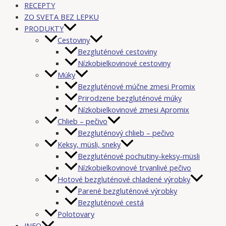
RECEPTY
ZO SVETA BEZ LEPKU
PRODUKTY
Cestoviny
Bezgluténové cestoviny
Nízkobielkovinové cestoviny
Múky
Bezgluténové múčne zmesi Promix
Prirodzene bezgluténové múky
Nízkobielkovinové zmesi Apromix
Chlieb – pečivo
Bezgluténový chlieb – pečivo
Keksy, müsli, sneky
Bezgluténové pochutiny-keksy-müsli
Nízkobielkovinové trvanlivé pečivo
Hotové bezgluténové chladené výrobky
Parené bezgluténové výrobky
Bezgluténové cestá
Polotovary
INFO