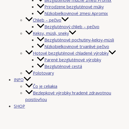
Prirodzene bezgluténové múky
Nízkobielkovinové zmesi Apromix
Chlieb – pečivo
Bezgluténový chlieb – pečivo
Keksy, müsli, sneky
Bezgluténové pochutiny-keksy-müsli
Nízkobielkovinové trvanlivé pečivo
Hotové bezgluténové chladené výrobky
Parené bezgluténové výrobky
Bezgluténové cestá
Polotovary
INFO
Čo je celiakia
Bezlepkové výrobky hradené zdravotnou
poisťovňou
SHOP