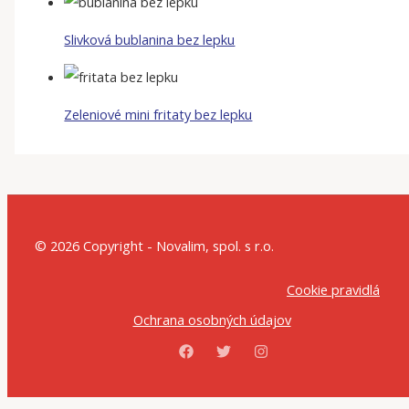
Slivková bublanina bez lepku
Zeleniové mini fritaty bez lepku
© 2026 Copyright - Novalim, spol. s r.o.
Cookie pravidlá
Ochrana osobných údajov