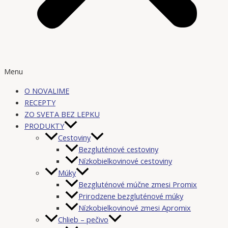
Menu
O NOVALIME
RECEPTY
ZO SVETA BEZ LEPKU
PRODUKTY
Cestoviny
Bezgluténové cestoviny
Nízkobielkovinové cestoviny
Múky
Bezgluténové múčne zmesi Promix
Prirodzene bezgluténové múky
Nízkobielkovinové zmesi Apromix
Chlieb – pečivo