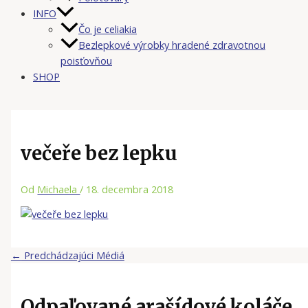
INFO
Čo je celiakia
Bezlepkové výrobky hradené zdravotnou
poisťovňou
SHOP
večeře bez lepku
Od
Michaela
/
18. decembra 2018
←
Predchádzajúci Médiá
Odpaľované arašídové koláče