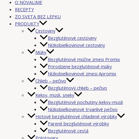
O NOVALIME
RECEPTY
ZO SVETA BEZ LEPKU
PRODUKTY
Cestoviny
Bezgluténové cestoviny
Nízkobielkovinové cestoviny
Múky
Bezgluténové múčne zmesi Promix
Prirodzene bezgluténové múky
Nízkobielkovinové zmesi Apromix
Chlieb – pečivo
Bezgluténový chlieb – pečivo
Keksy, müsli, sneky
Bezgluténové pochutiny-keksy-müsli
Nízkobielkovinové trvanlivé pečivo
Hotové bezgluténové chladené výrobky
Parené bezgluténové výrobky
Bezgluténové cestá
Polotovary