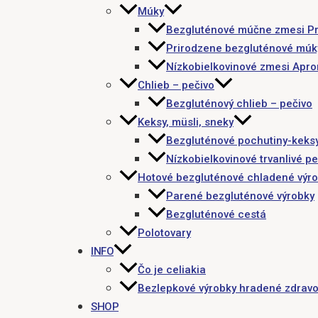
Múky
Bezgluténové múčne zmesi P
Prirodzene bezgluténové múk
Nízkobielkovinové zmesi Apr
Chlieb – pečivo
Bezgluténový chlieb – pečivo
Keksy, müsli, sneky
Bezgluténové pochutiny-keks
Nízkobielkovinové trvanlivé pe
Hotové bezgluténové chladené výr
Parené bezgluténové výrobky
Bezgluténové cestá
Polotovary
INFO
Čo je celiakia
Bezlepkové výrobky hradené zdravo
SHOP