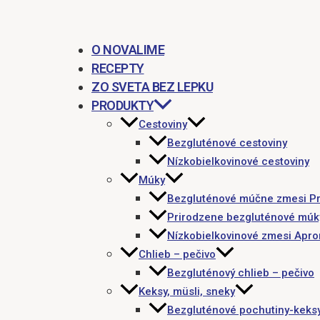
O NOVALIME
RECEPTY
ZO SVETA BEZ LEPKU
PRODUKTY
Cestoviny
Bezgluténové cestoviny
Nízkobielkovinové cestoviny
Múky
Bezgluténové múčne zmesi P
Prirodzene bezgluténové múk
Nízkobielkovinové zmesi Apr
Chlieb – pečivo
Bezgluténový chlieb – pečivo
Keksy, müsli, sneky
Bezgluténové pochutiny-keks