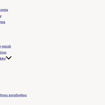
romix
y
omix
y-müsli
čivo
obky
tnou poisťovňou