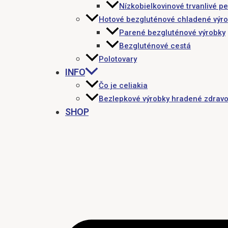
Nízkobielkovinové trvanlivé pe
Hotové bezgluténové chladené výr
Parené bezgluténové výrobky
Bezgluténové cestá
Polotovary
INFO
Čo je celiakia
Bezlepkové výrobky hradené zdravo
SHOP