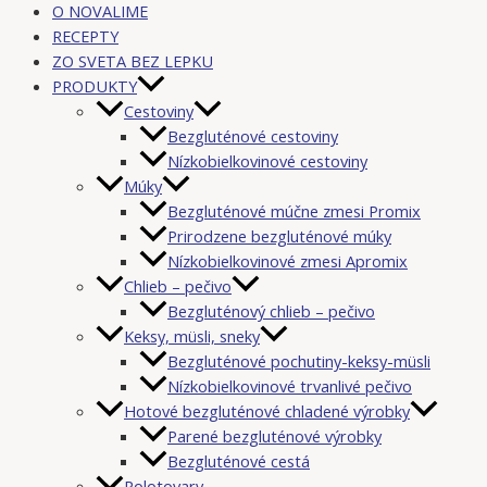
O NOVALIME
RECEPTY
ZO SVETA BEZ LEPKU
PRODUKTY
Cestoviny
Bezgluténové cestoviny
Nízkobielkovinové cestoviny
Múky
Bezgluténové múčne zmesi Promix
Prirodzene bezgluténové múky
Nízkobielkovinové zmesi Apromix
Chlieb – pečivo
Bezgluténový chlieb – pečivo
Keksy, müsli, sneky
Bezgluténové pochutiny-keksy-müsli
Nízkobielkovinové trvanlivé pečivo
Hotové bezgluténové chladené výrobky
Parené bezgluténové výrobky
Bezgluténové cestá
Polotovary