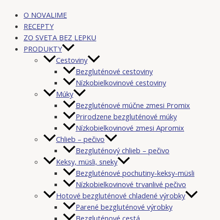
O NOVALIME
RECEPTY
ZO SVETA BEZ LEPKU
PRODUKTY
Cestoviny
Bezgluténové cestoviny
Nízkobielkovinové cestoviny
Múky
Bezgluténové múčne zmesi Promix
Prirodzene bezgluténové múky
Nízkobielkovinové zmesi Apromix
Chlieb – pečivo
Bezgluténový chlieb – pečivo
Keksy, müsli, sneky
Bezgluténové pochutiny-keksy-müsli
Nízkobielkovinové trvanlivé pečivo
Hotové bezgluténové chladené výrobky
Parené bezgluténové výrobky
Bezgluténové cestá