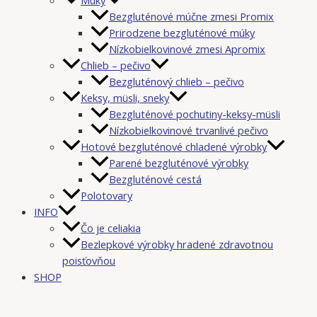
Bezgluténové múčne zmesi Promix
Prirodzene bezgluténové múky
Nízkobielkovinové zmesi Apromix
Chlieb – pečivo
Bezgluténový chlieb – pečivo
Keksy, müsli, sneky
Bezgluténové pochutiny-keksy-müsli
Nízkobielkovinové trvanlivé pečivo
Hotové bezgluténové chladené výrobky
Parené bezgluténové výrobky
Bezgluténové cestá
Polotovary
INFO
Čo je celiakia
Bezlepkové výrobky hradené zdravotnou
poisťovňou
SHOP