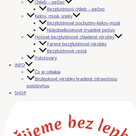
Chlieb – pečivo
Bezgluténový chlieb – pečivo
Keksy, müsli, sneky
Bezgluténové pochutiny-keksy-müsli
Nízkobielkovinové trvanlivé pečivo
Hotové bezgluténové chladené výrobky
Parené bezgluténové výrobky
Bezgluténové cestá
Polotovary
INFO
Čo je celiakia
Bezlepkové výrobky hradené zdravotnou
poisťovňou
SHOP