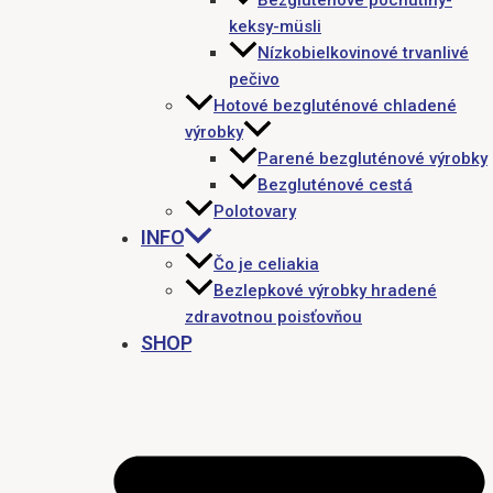
keksy-müsli
Nízkobielkovinové trvanlivé
pečivo
Hotové bezgluténové chladené
výrobky
Parené bezgluténové výrobky
Bezgluténové cestá
Polotovary
INFO
Čo je celiakia
Bezlepkové výrobky hradené
zdravotnou poisťovňou
SHOP