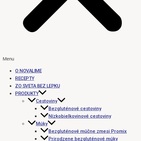
Menu
O NOVALIME
RECEPTY
ZO SVETA BEZ LEPKU
PRODUKTY
Cestoviny
Bezgluténové cestoviny
Nízkobielkovinové cestoviny
Múky
Bezgluténové múčne zmesi Promix
Prirodzene bezgluténové múky