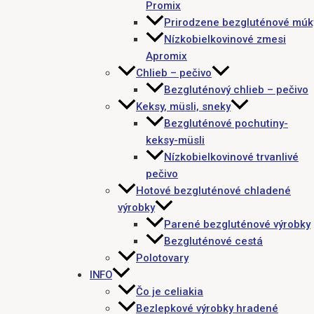
Promix
Prirodzene bezgluténové múk
Nízkobielkovinové zmesi
Apromix
Chlieb – pečivo
Bezgluténový chlieb – pečivo
Keksy, müsli, sneky
Bezgluténové pochutiny-
keksy-müsli
Nízkobielkovinové trvanlivé
pečivo
Hotové bezgluténové chladené
výrobky
Parené bezgluténové výrobky
Bezgluténové cestá
Polotovary
INFO
Čo je celiakia
Bezlepkové výrobky hradené