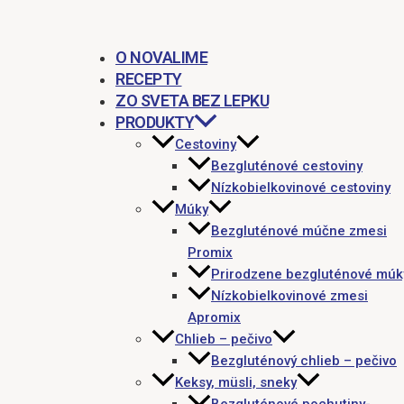
O NOVALIME
RECEPTY
ZO SVETA BEZ LEPKU
PRODUKTY
Cestoviny
Bezgluténové cestoviny
Nízkobielkovinové cestoviny
Múky
Bezgluténové múčne zmesi
Promix
Prirodzene bezgluténové múk
Nízkobielkovinové zmesi
Apromix
Chlieb – pečivo
Bezgluténový chlieb – pečivo
Keksy, müsli, sneky
Bezgluténové pochutiny-