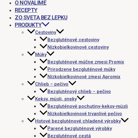
O NOVALIME
RECEPTY
ZO SVETA BEZ LEPKU
PRODUKTY
Cestoviny
Bezgluténové cestoviny
Nízkobielkovinové cestoviny
Múky
Bezgluténové múčne zmesi Promix
Prirodzene bezgluténové múky
Nízkobielkovinové zmesi Apromix
Chlieb – pečivo
Bezgluténový chlieb – pečivo
Keksy, müsli, sneky
Bezgluténové pochutiny-keksy-müsli
Nízkobielkovinové trvanlivé pečivo
Hotové bezgluténové chladené výrobky
Parené bezgluténové výrobky
Bezgluténové cestá