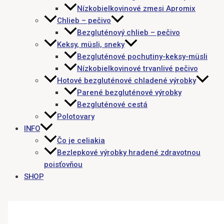
Nízkobielkovinové zmesi Apromix
Chlieb – pečivo
Bezgluténový chlieb – pečivo
Keksy, müsli, sneky
Bezgluténové pochutiny-keksy-müsli
Nízkobielkovinové trvanlivé pečivo
Hotové bezgluténové chladené výrobky
Parené bezgluténové výrobky
Bezgluténové cestá
Polotovary
INFO
Čo je celiakia
Bezlepkové výrobky hradené zdravotnou
poisťovňou
SHOP