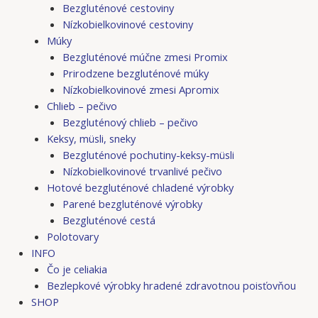
Bezgluténové cestoviny
Nízkobielkovinové cestoviny
Múky
Bezgluténové múčne zmesi Promix
Prirodzene bezgluténové múky
Nízkobielkovinové zmesi Apromix
Chlieb – pečivo
Bezgluténový chlieb – pečivo
Keksy, müsli, sneky
Bezgluténové pochutiny-keksy-müsli
Nízkobielkovinové trvanlivé pečivo
Hotové bezgluténové chladené výrobky
Parené bezgluténové výrobky
Bezgluténové cestá
Polotovary
INFO
Čo je celiakia
Bezlepkové výrobky hradené zdravotnou poisťovňou
SHOP