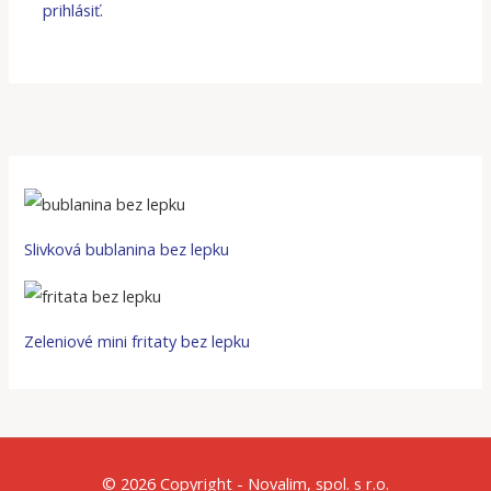
prihlásiť
.
Slivková bublanina bez lepku
Zeleniové mini fritaty bez lepku
© 2026 Copyright - Novalim, spol. s r.o.