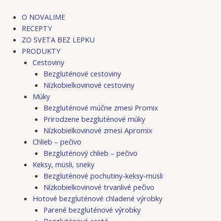
Preskočiť
na
O NOVALIME
obsah
RECEPTY
ZO SVETA BEZ LEPKU
PRODUKTY
Cestoviny
Bezgluténové cestoviny
Nízkobielkovinové cestoviny
Múky
Bezgluténové múčne zmesi Promix
Prirodzene bezgluténové múky
Nízkobielkovinové zmesi Apromix
Chlieb – pečivo
Bezgluténový chlieb – pečivo
Keksy, müsli, sneky
Bezgluténové pochutiny-keksy-müsli
Nízkobielkovinové trvanlivé pečivo
Hotové bezgluténové chladené výrobky
Parené bezgluténové výrobky