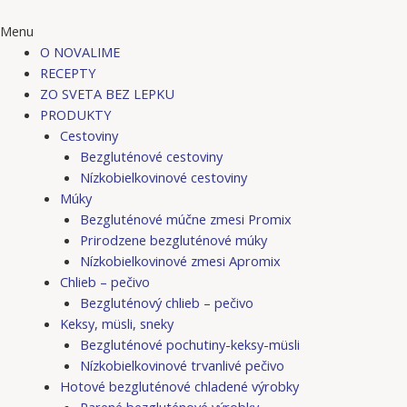
Menu
O NOVALIME
RECEPTY
ZO SVETA BEZ LEPKU
PRODUKTY
Cestoviny
Bezgluténové cestoviny
Nízkobielkovinové cestoviny
Múky
Bezgluténové múčne zmesi Promix
Prirodzene bezgluténové múky
Nízkobielkovinové zmesi Apromix
Chlieb – pečivo
Bezgluténový chlieb – pečivo
Keksy, müsli, sneky
Bezgluténové pochutiny-keksy-müsli
Nízkobielkovinové trvanlivé pečivo
Hotové bezgluténové chladené výrobky
Parené bezgluténové výrobky