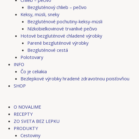
Bezgluténový chlieb – pečivo
Keksy, müsli, sneky
Bezgluténové pochutiny-keksy-müsli
Nízkobielkovinové trvanlivé pečivo
Hotové bezgluténové chladené výrobky
Parené bezgluténové výrobky
Bezgluténové cestá
Polotovary
INFO
Čo je celiakia
Bezlepkové výrobky hradené zdravotnou poisťovňou
SHOP
O NOVALIME
RECEPTY
ZO SVETA BEZ LEPKU
PRODUKTY
Cestoviny