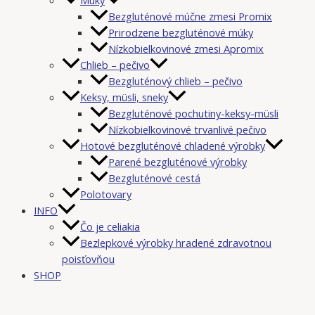
Bezgluténové múčne zmesi Promix
Prirodzene bezgluténové múky
Nízkobielkovinové zmesi Apromix
Chlieb – pečivo
Bezgluténový chlieb – pečivo
Keksy, müsli, sneky
Bezgluténové pochutiny-keksy-müsli
Nízkobielkovinové trvanlivé pečivo
Hotové bezgluténové chladené výrobky
Parené bezgluténové výrobky
Bezgluténové cestá
Polotovary
INFO
Čo je celiakia
Bezlepkové výrobky hradené zdravotnou
poisťovňou
SHOP