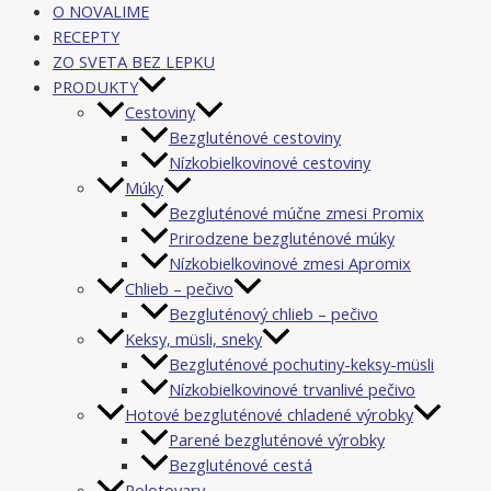
O NOVALIME
RECEPTY
ZO SVETA BEZ LEPKU
PRODUKTY
Cestoviny
Bezgluténové cestoviny
Nízkobielkovinové cestoviny
Múky
Bezgluténové múčne zmesi Promix
Prirodzene bezgluténové múky
Nízkobielkovinové zmesi Apromix
Chlieb – pečivo
Bezgluténový chlieb – pečivo
Keksy, müsli, sneky
Bezgluténové pochutiny-keksy-müsli
Nízkobielkovinové trvanlivé pečivo
Hotové bezgluténové chladené výrobky
Parené bezgluténové výrobky
Bezgluténové cestá
Polotovary