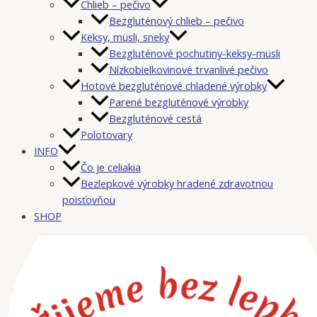
Chlieb – pečivo
Bezgluténový chlieb – pečivo
Keksy, müsli, sneky
Bezgluténové pochutiny-keksy-müsli
Nízkobielkovinové trvanlivé pečivo
Hotové bezgluténové chladené výrobky
Parené bezgluténové výrobky
Bezgluténové cestá
Polotovary
INFO
Čo je celiakia
Bezlepkové výrobky hradené zdravotnou
poisťovňou
SHOP