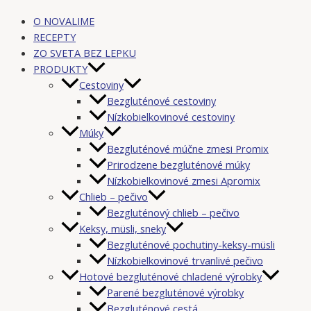
O NOVALIME
RECEPTY
ZO SVETA BEZ LEPKU
PRODUKTY
Cestoviny
Bezgluténové cestoviny
Nízkobielkovinové cestoviny
Múky
Bezgluténové múčne zmesi Promix
Prirodzene bezgluténové múky
Nízkobielkovinové zmesi Apromix
Chlieb – pečivo
Bezgluténový chlieb – pečivo
Keksy, müsli, sneky
Bezgluténové pochutiny-keksy-müsli
Nízkobielkovinové trvanlivé pečivo
Hotové bezgluténové chladené výrobky
Parené bezgluténové výrobky
Bezgluténové cestá