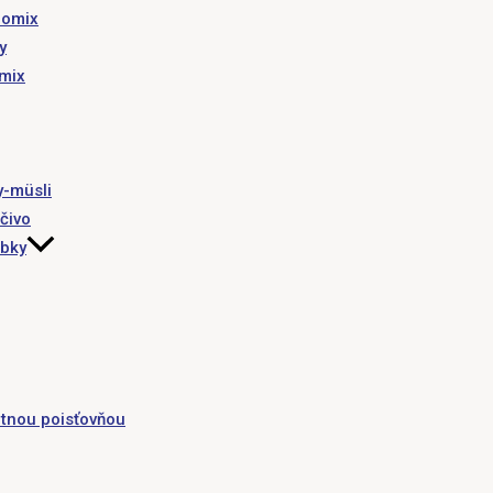
romix
y
omix
y-müsli
čivo
obky
tnou poisťovňou