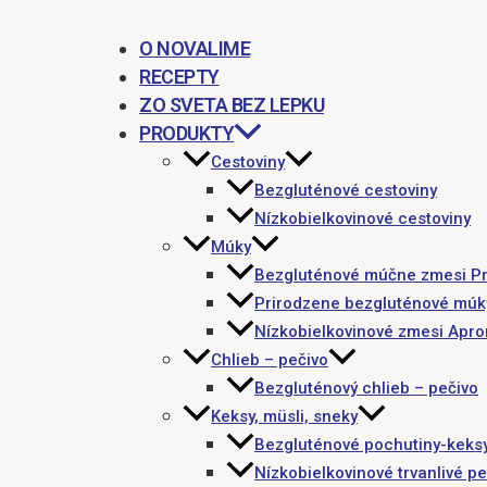
O NOVALIME
RECEPTY
ZO SVETA BEZ LEPKU
PRODUKTY
Cestoviny
Bezgluténové cestoviny
Nízkobielkovinové cestoviny
Múky
Bezgluténové múčne zmesi P
Prirodzene bezgluténové múk
Nízkobielkovinové zmesi Apr
Chlieb – pečivo
Bezgluténový chlieb – pečivo
Keksy, müsli, sneky
Bezgluténové pochutiny-keks
Nízkobielkovinové trvanlivé pe