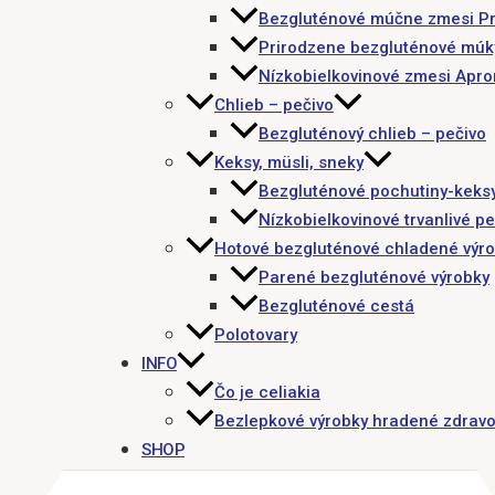
Bezgluténové múčne zmesi P
Prirodzene bezgluténové múk
Nízkobielkovinové zmesi Apr
Chlieb – pečivo
Bezgluténový chlieb – pečivo
Keksy, müsli, sneky
Bezgluténové pochutiny-keks
Nízkobielkovinové trvanlivé pe
Hotové bezgluténové chladené výr
Parené bezgluténové výrobky
Bezgluténové cestá
Polotovary
INFO
Čo je celiakia
Bezlepkové výrobky hradené zdravo
SHOP