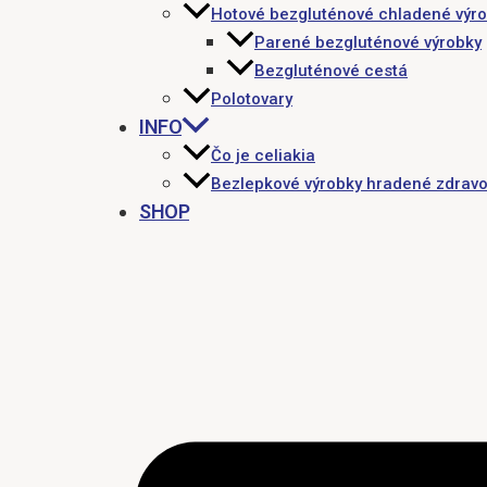
Hotové bezgluténové chladené výr
Parené bezgluténové výrobky
Bezgluténové cestá
Polotovary
INFO
Čo je celiakia
Bezlepkové výrobky hradené zdravo
SHOP