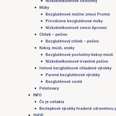
Nízkobielkovinové cestoviny
Múky
Bezgluténové múčne zmesi Promix
Prirodzene bezgluténové múky
Nízkobielkovinové zmesi Apromix
Chlieb – pečivo
Bezgluténový chlieb – pečivo
Keksy, müsli, sneky
Bezgluténové pochutiny-keksy-müsli
Nízkobielkovinové trvanlivé pečivo
Hotové bezgluténové chladené výrobky
Parené bezgluténové výrobky
Bezgluténové cestá
Polotovary
INFO
Čo je celiakia
Bezlepkové výrobky hradené zdravotnou 
SHOP