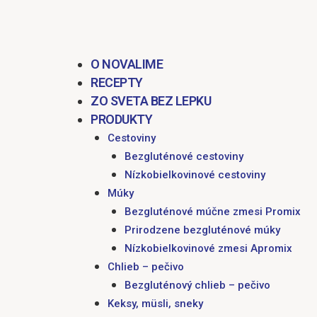
obsah
O NOVALIME
RECEPTY
ZO SVETA BEZ LEPKU
PRODUKTY
Cestoviny
Bezgluténové cestoviny
Nízkobielkovinové cestoviny
Múky
Bezgluténové múčne zmesi Promix
Prirodzene bezgluténové múky
Nízkobielkovinové zmesi Apromix
Chlieb – pečivo
Bezgluténový chlieb – pečivo
Keksy, müsli, sneky