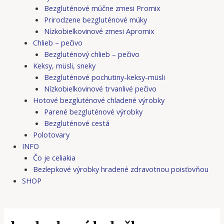
Bezgluténové múčne zmesi Promix
Prirodzene bezgluténové múky
Nízkobielkovinové zmesi Apromix
Chlieb – pečivo
Bezgluténový chlieb – pečivo
Keksy, müsli, sneky
Bezgluténové pochutiny-keksy-müsli
Nízkobielkovinové trvanlivé pečivo
Hotové bezgluténové chladené výrobky
Parené bezgluténové výrobky
Bezgluténové cestá
Polotovary
INFO
Čo je celiakia
Bezlepkové výrobky hradené zdravotnou poisťovňou
SHOP