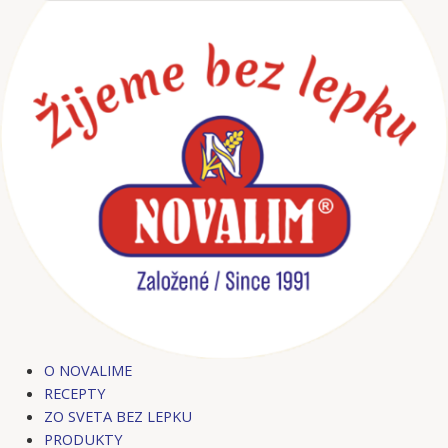
Preskočiť
Post
na
navigation
obsah
O NOVALIME
RECEPTY
ZO SVETA BEZ LEPKU
PRODUKTY