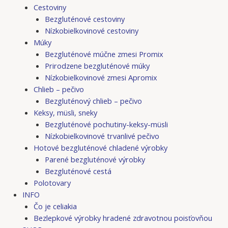
Cestoviny
Bezgluténové cestoviny
Nízkobielkovinové cestoviny
Múky
Bezgluténové múčne zmesi Promix
Prirodzene bezgluténové múky
Nízkobielkovinové zmesi Apromix
Chlieb – pečivo
Bezgluténový chlieb – pečivo
Keksy, müsli, sneky
Bezgluténové pochutiny-keksy-müsli
Nízkobielkovinové trvanlivé pečivo
Hotové bezgluténové chladené výrobky
Parené bezgluténové výrobky
Bezgluténové cestá
Polotovary
INFO
Čo je celiakia
Bezlepkové výrobky hradené zdravotnou poisťovňou