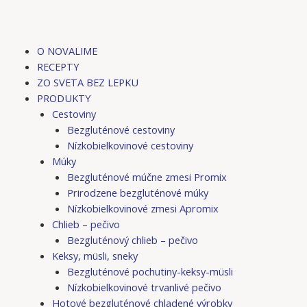
O NOVALIME
RECEPTY
ZO SVETA BEZ LEPKU
PRODUKTY
Cestoviny
Bezgluténové cestoviny
Nízkobielkovinové cestoviny
Múky
Bezgluténové múčne zmesi Promix
Prirodzene bezgluténové múky
Nízkobielkovinové zmesi Apromix
Chlieb – pečivo
Bezgluténový chlieb – pečivo
Keksy, müsli, sneky
Bezgluténové pochutiny-keksy-müsli
Nízkobielkovinové trvanlivé pečivo
Hotové bezgluténové chladené výrobky