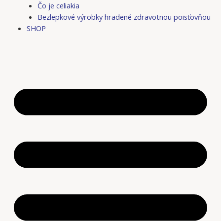
Čo je celiakia
Bezlepkové výrobky hradené zdravotnou poisťovňou
SHOP