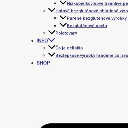
Nízkobielkovinové trvanlivé pe
Hotové bezgluténové chladené výr
Parené bezgluténové výrobky
Bezgluténové cestá
Polotovary
INFO
Čo je celiakia
Bezlepkové výrobky hradené zdravo
SHOP