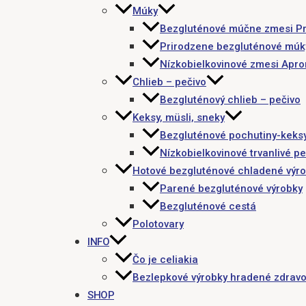
Múky
Bezgluténové múčne zmesi P
Prirodzene bezgluténové múk
Nízkobielkovinové zmesi Apr
Chlieb – pečivo
Bezgluténový chlieb – pečivo
Keksy, müsli, sneky
Bezgluténové pochutiny-keks
Nízkobielkovinové trvanlivé pe
Hotové bezgluténové chladené výr
Parené bezgluténové výrobky
Bezgluténové cestá
Polotovary
INFO
Čo je celiakia
Bezlepkové výrobky hradené zdravo
SHOP