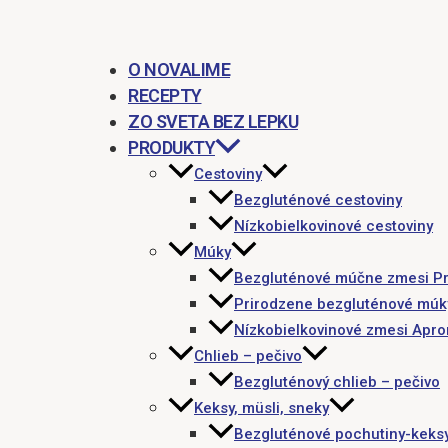
O NOVALIME
RECEPTY
ZO SVETA BEZ LEPKU
PRODUKTY
Cestoviny
Bezgluténové cestoviny
Nízkobielkovinové cestoviny
Múky
Bezgluténové múčne zmesi P
Prirodzene bezgluténové múk
Nízkobielkovinové zmesi Apr
Chlieb – pečivo
Bezgluténový chlieb – pečivo
Keksy, müsli, sneky
Bezgluténové pochutiny-keks