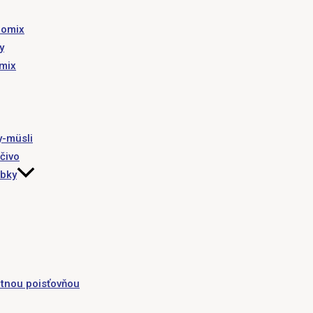
romix
y
omix
y-müsli
čivo
obky
tnou poisťovňou