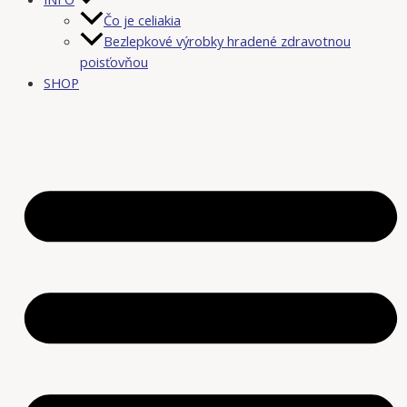
Čo je celiakia
Bezlepkové výrobky hradené zdravotnou
poisťovňou
SHOP