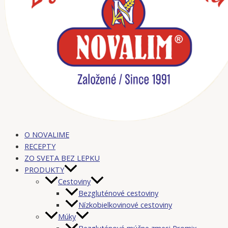
O NOVALIME
RECEPTY
ZO SVETA BEZ LEPKU
PRODUKTY
Cestoviny
Bezgluténové cestoviny
Nízkobielkovinové cestoviny
Múky
Bezgluténové múčne zmesi Promix