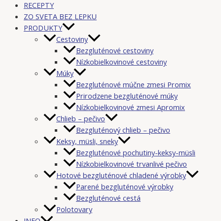
RECEPTY
ZO SVETA BEZ LEPKU
PRODUKTY
Cestoviny
Bezgluténové cestoviny
Nízkobielkovinové cestoviny
Múky
Bezgluténové múčne zmesi Promix
Prirodzene bezgluténové múky
Nízkobielkovinové zmesi Apromix
Chlieb – pečivo
Bezgluténový chlieb – pečivo
Keksy, müsli, sneky
Bezgluténové pochutiny-keksy-müsli
Nízkobielkovinové trvanlivé pečivo
Hotové bezgluténové chladené výrobky
Parené bezgluténové výrobky
Bezgluténové cestá
Polotovary
INFO