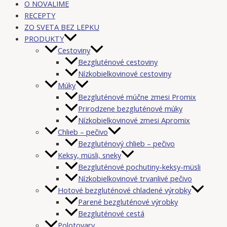
O NOVALIME
RECEPTY
ZO SVETA BEZ LEPKU
PRODUKTY
Cestoviny
Bezgluténové cestoviny
Nízkobielkovinové cestoviny
Múky
Bezgluténové múčne zmesi Promix
Prirodzene bezgluténové múky
Nízkobielkovinové zmesi Apromix
Chlieb – pečivo
Bezgluténový chlieb – pečivo
Keksy, müsli, sneky
Bezgluténové pochutiny-keksy-müsli
Nízkobielkovinové trvanlivé pečivo
Hotové bezgluténové chladené výrobky
Parené bezgluténové výrobky
Bezgluténové cestá
Polotovary