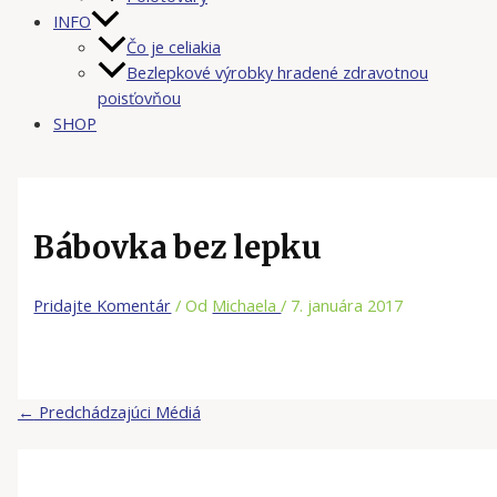
INFO
Čo je celiakia
Bezlepkové výrobky hradené zdravotnou
poisťovňou
SHOP
Bábovka bez lepku
Pridajte Komentár
/ Od
Michaela
/
7. januára 2017
←
Predchádzajúci Médiá