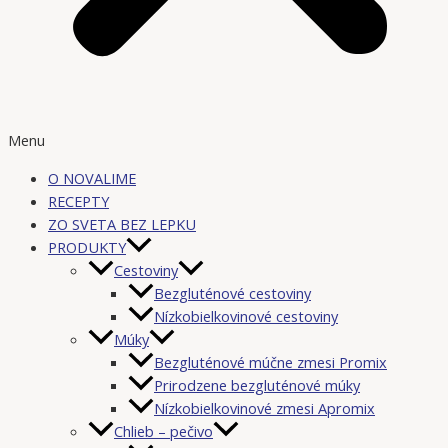
Menu
O NOVALIME
RECEPTY
ZO SVETA BEZ LEPKU
PRODUKTY
Cestoviny
Bezgluténové cestoviny
Nízkobielkovinové cestoviny
Múky
Bezgluténové múčne zmesi Promix
Prirodzene bezgluténové múky
Nízkobielkovinové zmesi Apromix
Chlieb – pečivo