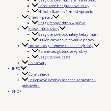
Prirodzene bezgluténové múky
Nízkobielkovinové zmesi Apromix
Chlieb – pečivo
Bezgluténový chlieb – pečivo
Keksy, müsli, sneky
Bezgluténové pochutiny-keksy-müsli
Nízkobielkovinové trvanlivé pečivo
Hotové bezgluténové chladené výrobky
Parené bezgluténové výrobky
Bezgluténové cestá
Polotovary
INFO
Čo je celiakia
Bezlepkové výrobky hradené zdravotnou
poisťovňou
SHOP