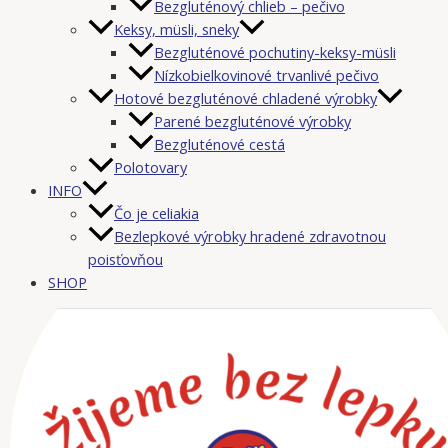
Bezgluténový chlieb – pečivo
Keksy, müsli, sneky
Bezgluténové pochutiny-keksy-müsli
Nízkobielkovinové trvanlivé pečivo
Hotové bezgluténové chladené výrobky
Parené bezgluténové výrobky
Bezgluténové cestá
Polotovary
INFO
Čo je celiakia
Bezlepkové výrobky hradené zdravotnou
poisťovňou
SHOP