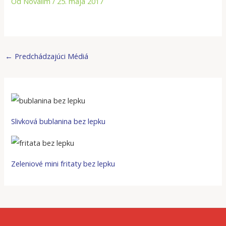
Od
Novalim
/
25. mája 2017
←
Predchádzajúci Médiá
Slivková bublanina bez lepku
Zeleniové mini fritaty bez lepku