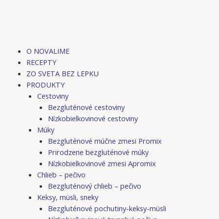
Preskočiť
Post
na
navigation
obsah
M
O NOVALIME
RECEPTY
ZO SVETA BEZ LEPKU
PRODUKTY
Cestoviny
Bezgluténové cestoviny
Nízkobielkovinové cestoviny
Múky
Bezgluténové múčne zmesi Promix
Prirodzene bezgluténové múky
Nízkobielkovinové zmesi Apromix
Chlieb – pečivo
Bezgluténový chlieb – pečivo
Keksy, müsli, sneky
Bezgluténové pochutiny-keksy-müsli