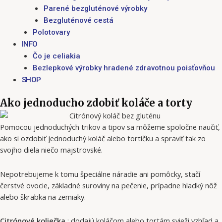
Parené bezgluténové výrobky
Bezgluténové cestá
Polotovary
INFO
Čo je celiakia
Bezlepkové výrobky hradené zdravotnou poisťovňou
SHOP
Ako jednoducho zdobiť koláče a torty
Pomocou jednoduchých trikov a tipov sa môžeme spoločne naučiť,
ako si ozdobiť jednoduchý koláč alebo tortičku a spraviť tak zo
svojho diela niečo majstrovské.
Nepotrebujeme k tomu špeciálne náradie ani pomôcky, stačí
čerstvé ovocie, základné suroviny na pečenie, prípadne hladký nôž
alebo škrabka na zemiaky.
Citrónové koliečka
: dodajú koláčom alebo tortám svieži vzhľad a