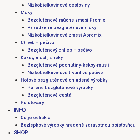
Nízkobielkovinové cestoviny
Múky
Bezgluténové múčne zmesi Promix
Prirodzene bezgluténové múky
Nízkobielkovinové zmesi Apromix
Chlieb – pečivo
Bezgluténový chlieb – pečivo
Keksy, müsli, sneky
Bezgluténové pochutiny-keksy-müsli
Nízkobielkovinové trvanlivé pečivo
Hotové bezgluténové chladené výrobky
Parené bezgluténové výrobky
Bezgluténové cestá
Polotovary
INFO
Čo je celiakia
Bezlepkové výrobky hradené zdravotnou poisťovňou
SHOP