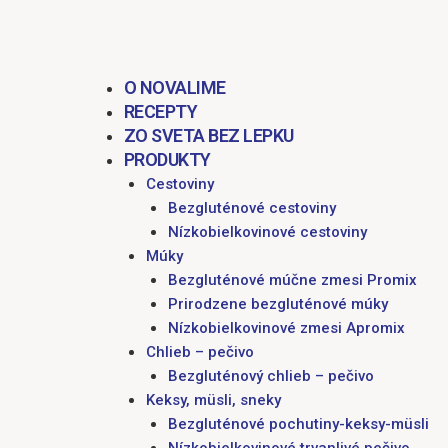
obsah
O NOVALIME
RECEPTY
ZO SVETA BEZ LEPKU
PRODUKTY
Cestoviny
Bezgluténové cestoviny
Nízkobielkovinové cestoviny
Múky
Bezgluténové múčne zmesi Promix
Prirodzene bezgluténové múky
Nízkobielkovinové zmesi Apromix
Chlieb – pečivo
Bezgluténový chlieb – pečivo
Keksy, müsli, sneky
Bezgluténové pochutiny-keksy-müsli