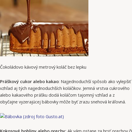
Čokoládovo kávový metrový koláč bez lepku
Práškový cukor alebo kakao
: Najjednoduchší spôsob ako vylepšiť
vzhľad aj tých najjednoduchších koláčikov. Jemná vrstva cukrového
alebo kakaového prášku dodá koláčom tajomný vzhľad a z
obyčajne vyzerajúcej bábovky môže byť zrazu snehová kráľovná.
Kokosové hobliny alebo orechy:
Ak vám ostane za hrsť orechov či