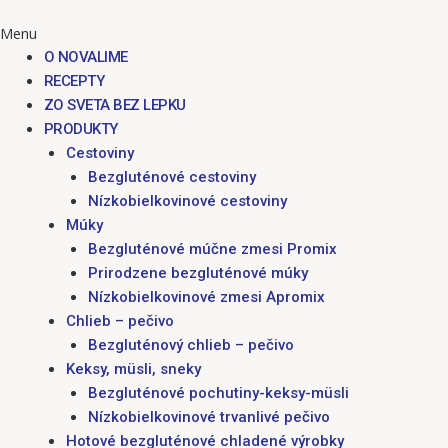
Menu
O NOVALIME
RECEPTY
ZO SVETA BEZ LEPKU
PRODUKTY
Cestoviny
Bezgluténové cestoviny
Nízkobielkovinové cestoviny
Múky
Bezgluténové múčne zmesi Promix
Prirodzene bezgluténové múky
Nízkobielkovinové zmesi Apromix
Chlieb – pečivo
Bezgluténový chlieb – pečivo
Keksy, müsli, sneky
Bezgluténové pochutiny-keksy-müsli
Nízkobielkovinové trvanlivé pečivo
Hotové bezgluténové chladené výrobky