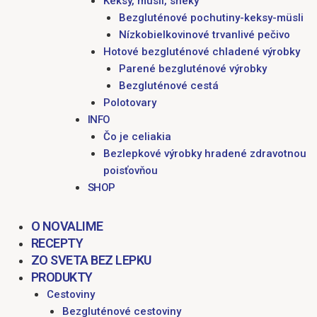
Keksy, müsli, sneky
Bezgluténové pochutiny-keksy-müsli
Nízkobielkovinové trvanlivé pečivo
Hotové bezgluténové chladené výrobky
Parené bezgluténové výrobky
Bezgluténové cestá
Polotovary
INFO
Čo je celiakia
Bezlepkové výrobky hradené zdravotnou
poisťovňou
SHOP
O NOVALIME
RECEPTY
ZO SVETA BEZ LEPKU
PRODUKTY
Cestoviny
Bezgluténové cestoviny