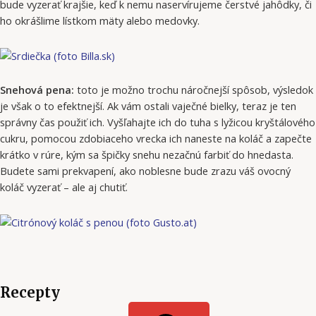
bude vyzerať krajšie, keď k nemu naservírujeme čerstvé jahôdky, či
ho okrášlime lístkom mäty alebo medovky.
Snehová pena:
toto je možno trochu náročnejší spôsob, výsledok
je však o to efektnejší. Ak vám ostali vaječné bielky, teraz je ten
správny čas použiť ich. Vyšľahajte ich do tuha s lyžicou kryštálového
cukru, pomocou zdobiaceho vrecka ich naneste na koláč a zapečte
krátko v rúre, kým sa špičky snehu nezačnú farbiť do hnedasta.
Budete sami prekvapení, ako noblesne bude zrazu váš ovocný
koláč vyzerať – ale aj chutiť.
Recepty