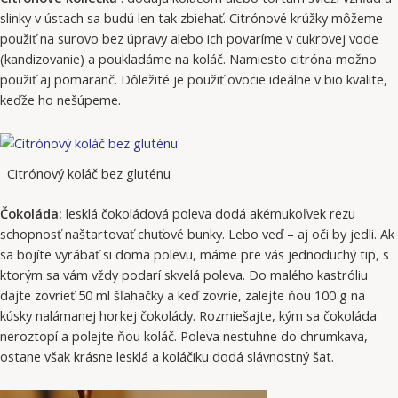
slinky v ústach sa budú len tak zbiehať. Citrónové krúžky môžeme
použiť na surovo bez úpravy alebo ich povaríme v cukrovej vode
(kandizovanie) a poukladáme na koláč. Namiesto citróna možno
použiť aj pomaranč. Dôležité je použiť ovocie ideálne v bio kvalite,
keďže ho nešúpeme.
Citrónový koláč bez gluténu
Čokoláda:
lesklá čokoládová poleva dodá akémukoľvek rezu
schopnosť naštartovať chuťové bunky. Lebo veď – aj oči by jedli. Ak
sa bojíte vyrábať si doma polevu, máme pre vás jednoduchý tip, s
ktorým sa vám vždy podarí skvelá poleva. Do malého kastróliu
dajte zovrieť 50 ml šľahačky a keď zovrie, zalejte ňou 100 g na
kúsky nalámanej horkej čokolády. Rozmiešajte, kým sa čokoláda
neroztopí a polejte ňou koláč. Poleva nestuhne do chrumkava,
ostane však krásne lesklá a koláčiku dodá slávnostný šat.