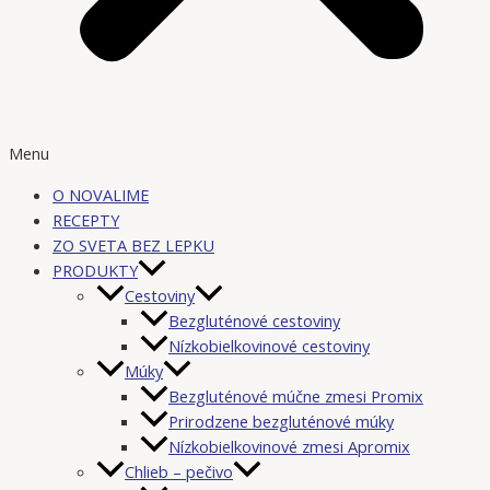
Menu
O NOVALIME
RECEPTY
ZO SVETA BEZ LEPKU
PRODUKTY
Cestoviny
Bezgluténové cestoviny
Nízkobielkovinové cestoviny
Múky
Bezgluténové múčne zmesi Promix
Prirodzene bezgluténové múky
Nízkobielkovinové zmesi Apromix
Chlieb – pečivo