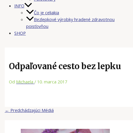
INFO
Čo je celiakia
Bezlepkové výrobky hradené zdravotnou
poisťovňou
SHOP
Odpaľované cesto bez lepku
Od
Michaela
/
10. marca 2017
←
Predchádzajúci Médiá