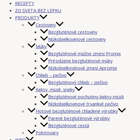
RECEPTY
ZO SVETA BEZ LEPKU
PRODUKTY
Cestoviny
Bezgluténové cestoviny
Nízkobielkovinové cestoviny
Múky
Bezgluténové múčne zmesi Promix
Prirodzene bezgluténové múky
Nízkobielkovinové zmesi Apromix
Chlieb – pečivo
Bezgluténový chlieb – pečivo
Keksy, müsli, sneky
Bezgluténové pochutiny-keksy-müsli
Nízkobielkovinové trvanlivé pečivo
Hotové bezgluténové chladené výrobky
Parené bezgluténové výrobky
Bezgluténové cestá
Polotovary
INFO