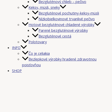
Bezgluténový chlieb – pečivo
Keksy, müsli, sneky
Bezgluténové pochutiny-keksy-müsli
Nízkobielkovinové trvanlivé pečivo
Hotové bezgluténové chladené výrobky
Parené bezgluténové výrobky
Bezgluténové cestá
Polotovary
INFO
Čo je celiakia
Bezlepkové výrobky hradené zdravotnou
poisťovňou
SHOP