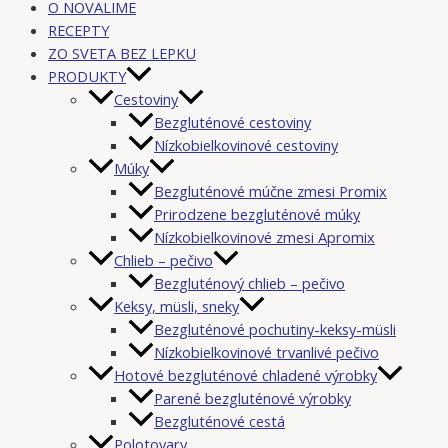
O NOVALIME
RECEPTY
ZO SVETA BEZ LEPKU
PRODUKTY
Cestoviny
Bezgluténové cestoviny
Nízkobielkovinové cestoviny
Múky
Bezgluténové múčne zmesi Promix
Prirodzene bezgluténové múky
Nízkobielkovinové zmesi Apromix
Chlieb – pečivo
Bezgluténový chlieb – pečivo
Keksy, müsli, sneky
Bezgluténové pochutiny-keksy-müsli
Nízkobielkovinové trvanlivé pečivo
Hotové bezgluténové chladené výrobky
Parené bezgluténové výrobky
Bezgluténové cestá
Polotovary