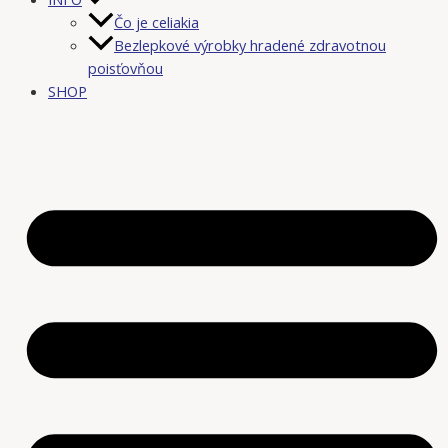
Čo je celiakia
Bezlepkové výrobky hradené zdravotnou
poisťovňou
SHOP