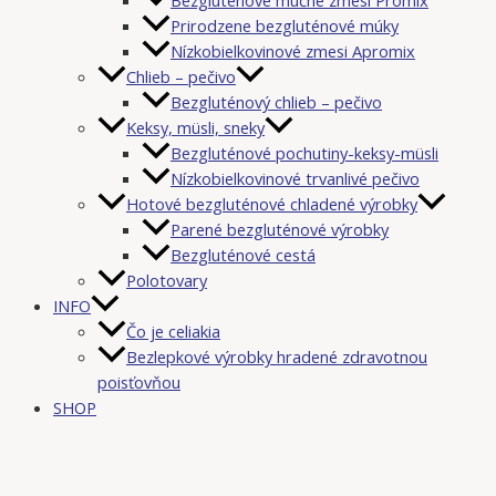
Prirodzene bezgluténové múky
Nízkobielkovinové zmesi Apromix
Chlieb – pečivo
Bezgluténový chlieb – pečivo
Keksy, müsli, sneky
Bezgluténové pochutiny-keksy-müsli
Nízkobielkovinové trvanlivé pečivo
Hotové bezgluténové chladené výrobky
Parené bezgluténové výrobky
Bezgluténové cestá
Polotovary
INFO
Čo je celiakia
Bezlepkové výrobky hradené zdravotnou
poisťovňou
SHOP