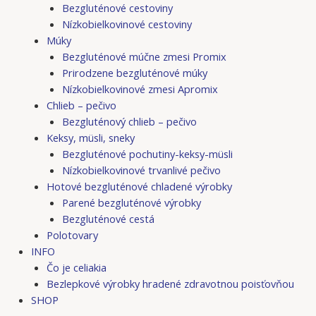
Bezgluténové cestoviny
Nízkobielkovinové cestoviny
Múky
Bezgluténové múčne zmesi Promix
Prirodzene bezgluténové múky
Nízkobielkovinové zmesi Apromix
Chlieb – pečivo
Bezgluténový chlieb – pečivo
Keksy, müsli, sneky
Bezgluténové pochutiny-keksy-müsli
Nízkobielkovinové trvanlivé pečivo
Hotové bezgluténové chladené výrobky
Parené bezgluténové výrobky
Bezgluténové cestá
Polotovary
INFO
Čo je celiakia
Bezlepkové výrobky hradené zdravotnou poisťovňou
SHOP