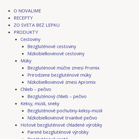
Preskočiť
Post
na
navigation
O NOVALIME
obsah
RECEPTY
ZO SVETA BEZ LEPKU
PRODUKTY
Cestoviny
Bezgluténové cestoviny
Nízkobielkovinové cestoviny
Múky
Bezgluténové múčne zmesi Promix
Prirodzene bezgluténové múky
Nízkobielkovinové zmesi Apromix
Chlieb – pečivo
Bezgluténový chlieb – pečivo
Keksy, müsli, sneky
Bezgluténové pochutiny-keksy-müsli
Nízkobielkovinové trvanlivé pečivo
Hotové bezgluténové chladené výrobky
Parené bezgluténové výrobky