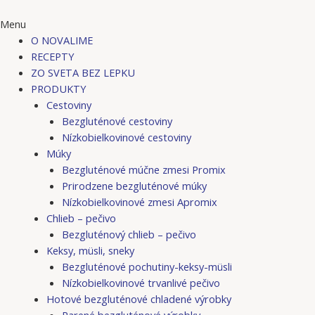
Menu
O NOVALIME
RECEPTY
ZO SVETA BEZ LEPKU
PRODUKTY
Cestoviny
Bezgluténové cestoviny
Nízkobielkovinové cestoviny
Múky
Bezgluténové múčne zmesi Promix
Prirodzene bezgluténové múky
Nízkobielkovinové zmesi Apromix
Chlieb – pečivo
Bezgluténový chlieb – pečivo
Keksy, müsli, sneky
Bezgluténové pochutiny-keksy-müsli
Nízkobielkovinové trvanlivé pečivo
Hotové bezgluténové chladené výrobky
Parené bezgluténové výrobky