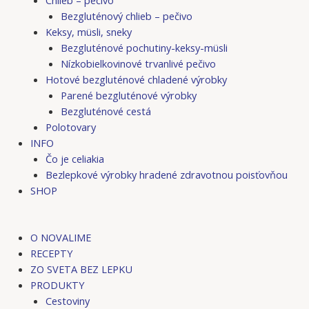
Bezgluténový chlieb – pečivo
Keksy, müsli, sneky
Bezgluténové pochutiny-keksy-müsli
Nízkobielkovinové trvanlivé pečivo
Hotové bezgluténové chladené výrobky
Parené bezgluténové výrobky
Bezgluténové cestá
Polotovary
INFO
Čo je celiakia
Bezlepkové výrobky hradené zdravotnou poisťovňou
SHOP
O NOVALIME
RECEPTY
ZO SVETA BEZ LEPKU
PRODUKTY
Cestoviny