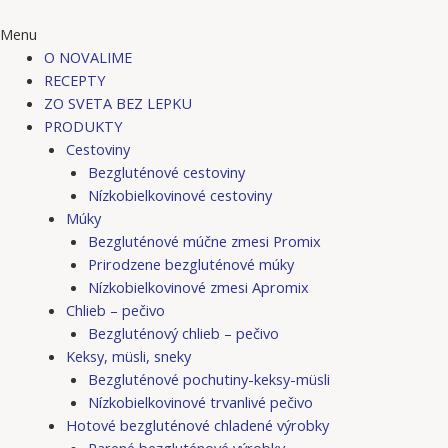
Menu
O NOVALIME
RECEPTY
ZO SVETA BEZ LEPKU
PRODUKTY
Cestoviny
Bezgluténové cestoviny
Nízkobielkovinové cestoviny
Múky
Bezgluténové múčne zmesi Promix
Prirodzene bezgluténové múky
Nízkobielkovinové zmesi Apromix
Chlieb – pečivo
Bezgluténový chlieb – pečivo
Keksy, müsli, sneky
Bezgluténové pochutiny-keksy-müsli
Nízkobielkovinové trvanlivé pečivo
Hotové bezgluténové chladené výrobky
Parené bezgluténové výrobky