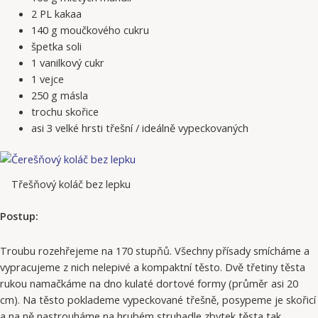
2 PL kakaa
140 g moučkového cukru
špetka soli
1 vanilkový cukr
1 vejce
250 g másla
trochu skořice
asi 3 velké hrsti třešní / ideálně vypeckovaných
Třešňový koláč bez lepku
Postup:
Troubu rozehřejeme na 170 stupňů. Všechny přísady smícháme a
vypracujeme z nich nelepivé a kompaktní těsto. Dvě třetiny těsta
rukou namačkáme na dno kulaté dortové formy (průměr asi 20
cm). Na těsto poklademe vypeckované třešně, posypeme je skořicí
a na ně nastrouháme na hrubém struhadle zbytek těsta tak,