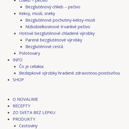
Bezgluténový chlieb – pečivo
Keksy, müsli, sneky
Bezgluténové pochutiny-keksy-müsli
Nízkobielkovinové trvanlivé pečivo
Hotové bezgluténové chladené výrobky
Parené bezgluténové výrobky
Bezgluténové cestá
Polotovary
INFO
Čo je celiakia
Bezlepkové výrobky hradené zdravotnou poisťovňou
SHOP
O NOVALIME
RECEPTY
ZO SVETA BEZ LEPKU
PRODUKTY
Cestoviny