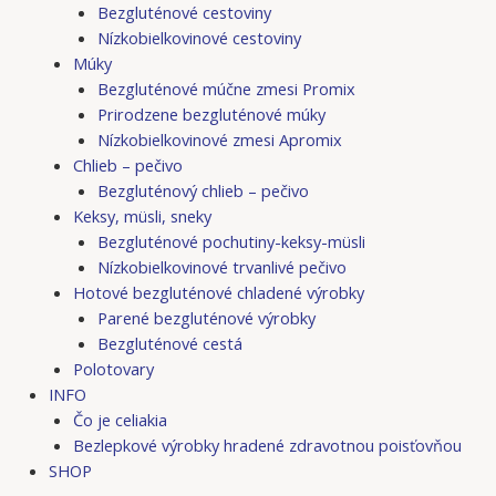
Bezgluténové cestoviny
Nízkobielkovinové cestoviny
Múky
Bezgluténové múčne zmesi Promix
Prirodzene bezgluténové múky
Nízkobielkovinové zmesi Apromix
Chlieb – pečivo
Bezgluténový chlieb – pečivo
Keksy, müsli, sneky
Bezgluténové pochutiny-keksy-müsli
Nízkobielkovinové trvanlivé pečivo
Hotové bezgluténové chladené výrobky
Parené bezgluténové výrobky
Bezgluténové cestá
Polotovary
INFO
Čo je celiakia
Bezlepkové výrobky hradené zdravotnou poisťovňou
SHOP