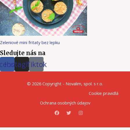
Zeleniové mini fritaty bez lepku
Sledujte nás na
cebook
Instagram
Tiktok
© 2026 Copyright - Novalim, spol. s r.o.
Cookie pravidlá
Ochrana osobných údajov