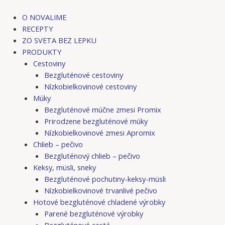
Preskočiť
na
O NOVALIME
obsah
RECEPTY
ZO SVETA BEZ LEPKU
PRODUKTY
Cestoviny
Bezgluténové cestoviny
Nízkobielkovinové cestoviny
Múky
Bezgluténové múčne zmesi Promix
Prirodzene bezgluténové múky
Nízkobielkovinové zmesi Apromix
Chlieb – pečivo
Bezgluténový chlieb – pečivo
Keksy, müsli, sneky
Bezgluténové pochutiny-keksy-müsli
Nízkobielkovinové trvanlivé pečivo
Hotové bezgluténové chladené výrobky
Parené bezgluténové výrobky