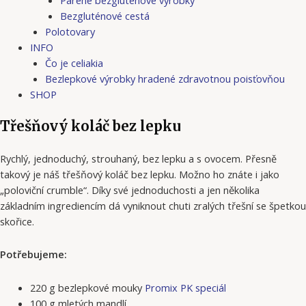
Bezgluténové cestá
Polotovary
INFO
Čo je celiakia
Bezlepkové výrobky hradené zdravotnou poisťovňou
SHOP
Třešňový koláč bez lepku
Rychlý, jednoduchý, strouhaný, bez lepku a s ovocem. Přesně
takový je náš třešňový koláč bez lepku. Možno ho znáte i jako
„poloviční crumble“. Díky své jednoduchosti a jen několika
základním ingrediencím dá vyniknout chuti zralých třešní se špetkou
skořice.
Potřebujeme:
220 g bezlepkové mouky
Promix PK speciál
100 g mletých mandlí