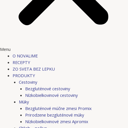
Menu
O NOVALIME
RECEPTY
ZO SVETA BEZ LEPKU
PRODUKTY
Cestoviny
Bezgluténové cestoviny
Nízkobielkovinové cestoviny
Múky
Bezgluténové múčne zmesi Promix
Prirodzene bezgluténové múky
Nízkobielkovinové zmesi Apromix
Chlieb – pečivo